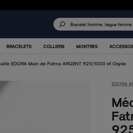
30 JOURS
POUR CHANGER D'AVIS.
IRES
MARQUES
PROMOTIONS
BRACELETS
COLLIERS
MONTRES
ACCESSOI
aille EDORA Main de Fatma ARGENT 925/1000 et Oxyde
EDORA A
Méd
Fa
925