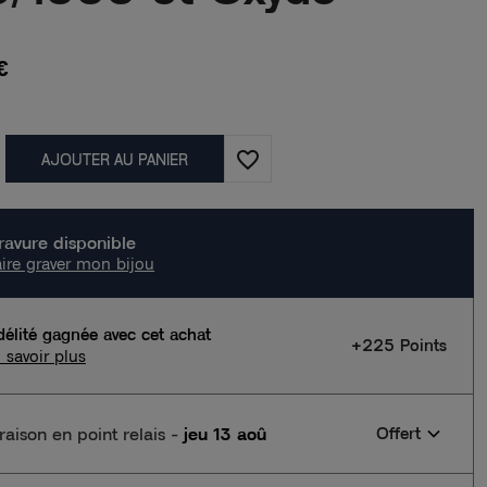
€
favorite_border
AJOUTER AU PANIER
ravure disponible
ire graver mon bijou
délité gagnée avec cet achat
+225 Points
 savoir plus
vraison en point relais
-
jeu 13 aoû
Offert