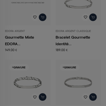
favorite_border
favorite_border
EDORA ARGENT
EDORA ARGENT CLASSIQUE
Gourmette Mixte
Bracelet Gourmette
EDORA...
Identité...
149,00 €
189,00 €
GRAVURE
GRAVURE
favorite_border
favorite_border