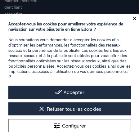
Paiement sécurisé
Identifiant
Inscription
×
Mon compte
Acceptez-vous les cookies pour améliorer votre expérience de
navigation sur votre bijouterie en ligne Edora ?
Mon espace
Nous souhaitons vous demander d'accepter les cookies afin
Suivi de commande
d'optimiser les performances, les fonctionnalités des réseaux
Connexion
sociaux et la pertinence de la publicité. Les cookies tiers liés aux
Créez votre compte
réseaux sociaux et à la publicité sont utilisés pour vous offrir des
fonctionnalités optimisées sur les réseaux sociaux, ainsi que des
Des questions
publicités personnalisées. Acceptez-vous ces cookies ainsi que les
implications associées à l'utilisation de vos données personnelles
Contactez-nous
?
Plan du site
FAQ
done_all
Accepter
Facebook
Instagram
LinkedIn
clear
Refuser tous les cookies
tune
Configurer
Les photos de mise en situation sont générées par IA
Tous droits réservés © 2026 -
Bijouterie Edora : montres & bijoux femme,
9.4
/10
homme et enfant
- Designed by
Section 4®
1538 avis