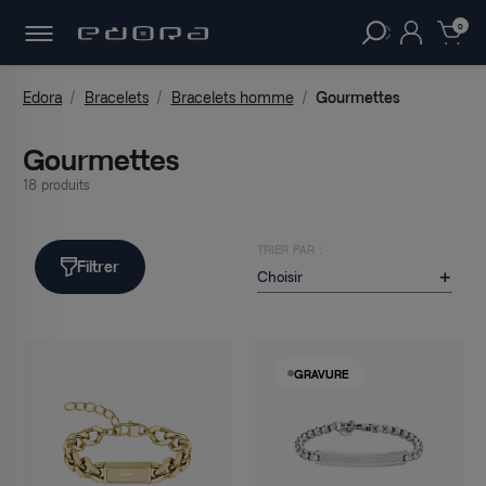
30 JOURS
POUR CHANGER D'AVIS.
clear
0
Edora
Bracelets
Bracelets homme
Gourmettes
Gourmettes
18 produits
TRIER PAR :
Filtrer
Choisir

GRAVURE