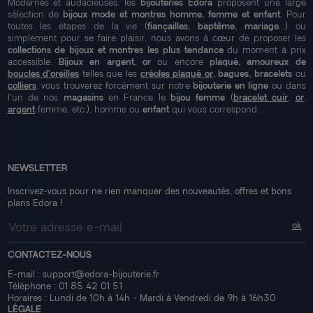
Modernes et audacieuses, les
bijouteries Edora
proposent une large
sélection de
bijoux mode et montres homme, femme et enfant
. Pour
toutes les étapes de la vie (
fiançailles, baptême, mariage
...) ou
simplement pour se faire plaisir, nous avons à cœur de proposer les
collections de bijoux et montres les plus tendance
du moment à prix
accessible.
Bijoux en argent, or
ou encore
plaqué, amoureux de
boucles d'oreilles
telles que les
créoles plaqué or
, bagues, bracelets
ou
colliers
, vous trouverez forcément sur notre
bijouterie en ligne
ou dans
l'un de nos
magasins
en France le
bijou femme
(
bracelet cuir
,
or
,
argent
femme, etc.), homme ou
enfant
qui vous correspond..
NEWSLETTER
Inscrivez-vous pour ne rien manquer des nouveautés, offres et bons
plans Edora !
CONTACTEZ-NOUS
E-mail :
support@edora-bijouterie.fr
Téléphone :
01 85 42 01 51
Horaires : Lundi de 10h à 14h - Mardi à Vendredi de 9h à 16h30
LÉGALE