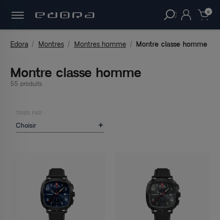
30 JOURS
POUR CHANGER D'AVIS.
clear
0
Edora
Montres
Montres homme
Montre classe homme
Montre classe homme
55 produits
TRIER PAR :
Choisir
