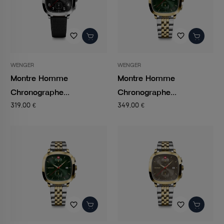
favorite_border
favorite_border
WENGER
WENGER
Montre Homme
Montre Homme
Chronographe...
Chronographe...
319,00 €
349,00 €
favorite_border
favorite_border