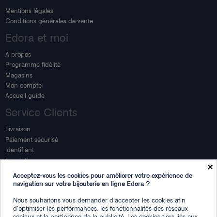
Mentions légales
Conditions générales de vente
Edora et moi
A propos
Programme fidélité
Magasins
Mon compte
Accueil guide
Service Clients
Livraison
Paiement sécurisé
Identifiant
Inscription
×
Mon compte
Acceptez-vous les cookies pour améliorer votre expérience de
navigation sur votre bijouterie en ligne Edora ?
Mon espace
Nous souhaitons vous demander d'accepter les cookies afin
Suivi de commande
d'optimiser les performances, les fonctionnalités des réseaux
Connexion
sociaux et la pertinence de la publicité. Les cookies tiers liés aux