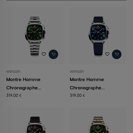
favorite_border
favorite_border
WENGER
WENGER
Montre Homme
Montre Homme
Chronographe...
Chronographe...
319,00 €
319,00 €