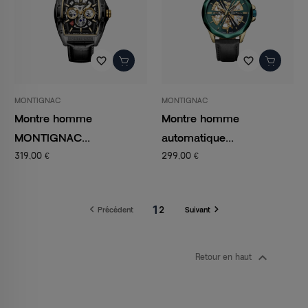
favorite_border
favorite_border
MONTIGNAC
MONTIGNAC
Montre homme
Montre homme
MONTIGNAC...
automatique...
319,00 €
299,00 €
1


2
Précédent
Suivant

Retour en haut