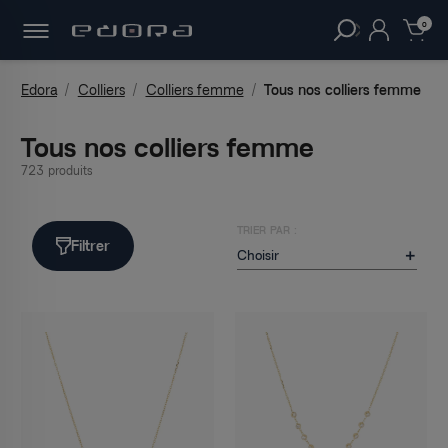
30 JOURS
POUR CHANGER D'AVIS.
clear
0
Edora
Colliers
Colliers femme
Tous nos colliers femme
Tous nos colliers femme
723 produits
TRIER PAR :
Filtrer
Choisir
