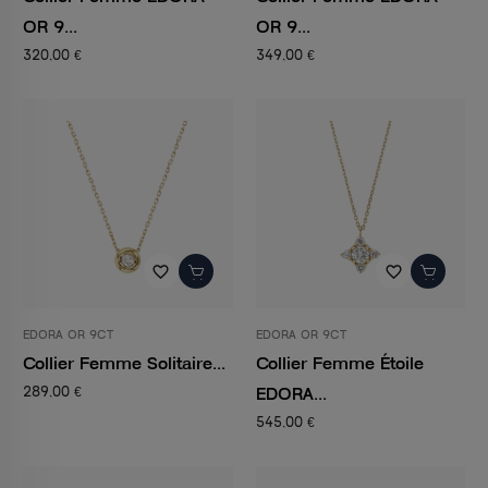
OR 9...
OR 9...
320,00 €
349,00 €
favorite_border
favorite_border
EDORA OR 9CT
EDORA OR 9CT
Collier Femme Solitaire...
Collier Femme Étoile
EDORA...
289,00 €
545,00 €