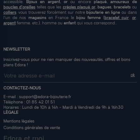
accessible.
Bijoux en argent, or
ou encore
plaqué, amoureux de
boucles d'oreilles
telles que les
créoles plaqué or
, bagues, bracelets
ou
colliers
, vous trouverez forcément sur notre
bijouterie en ligne
ou dans
l'un de nos
magasins
en France le
bijou femme
(
bracelet cuir
,
or
,
argent
femme, etc.), homme ou
enfant
qui vous correspond..
NEWSLETTER
Inscrivez-vous pour ne rien manquer des nouveautés, offres et bons
plans Edora !
CONTACTEZ-NOUS
E-mail :
support@edora-bijouterie.fr
Téléphone :
01 85 42 01 51
Horaires : Lundi de 10h à 14h - Mardi à Vendredi de 9h à 16h30
LÉGALE
Mentions légales
Conditions générales de vente
Edora et moi