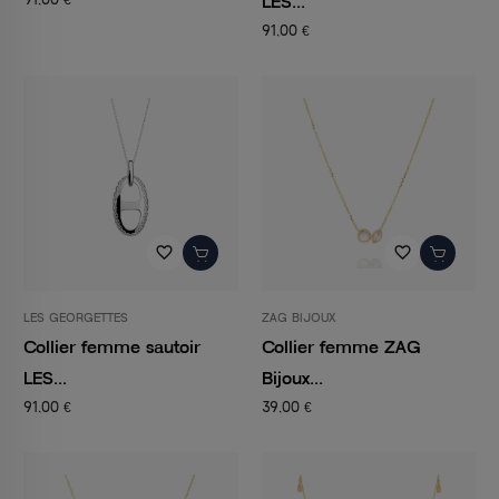
LES...
91,00 €
favorite_border
favorite_border
LES GEORGETTES
ZAG BIJOUX
Collier femme sautoir
Collier femme ZAG
LES...
Bijoux...
91,00 €
39,00 €