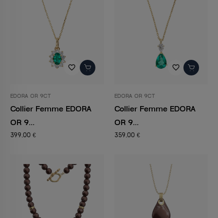
favorite_border
favorite_border
EDORA OR 9CT
EDORA OR 9CT
Collier Femme EDORA
Collier Femme EDORA
OR 9...
OR 9...
399,00 €
359,00 €