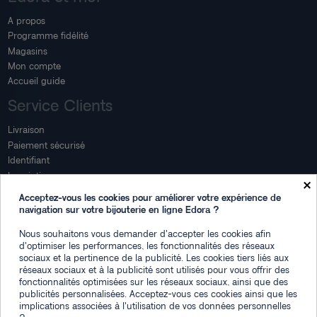
A propos
Programme fidélité
Magasins
Mon compte
Accueil guide
Service Clients
Livraison
Paiement sécurisé
Identifiant
Inscription
×
Mon compte
Acceptez-vous les cookies pour améliorer votre expérience de
navigation sur votre bijouterie en ligne Edora ?
Mon espace
Nous souhaitons vous demander d'accepter les cookies afin
Suivi de commande
d'optimiser les performances, les fonctionnalités des réseaux
Connexion
sociaux et la pertinence de la publicité. Les cookies tiers liés aux
Créez votre compte
réseaux sociaux et à la publicité sont utilisés pour vous offrir des
fonctionnalités optimisées sur les réseaux sociaux, ainsi que des
Des questions
publicités personnalisées. Acceptez-vous ces cookies ainsi que les
implications associées à l'utilisation de vos données personnelles