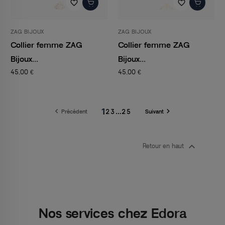
favorite_border
favorite_border
ZAG BIJOUX
ZAG BIJOUX
Collier femme ZAG
Collier femme ZAG
Bijoux...
Bijoux...
45,00 €
45,00 €
1


2
3
…
25
Précédent
Suivant

Retour en haut
Nos services chez Edora