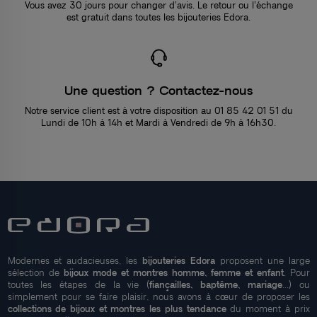
Vous avez 30 jours pour changer d’avis. Le retour ou l’échange
est gratuit dans toutes les bijouteries Edora.
Une question ? Contactez-nous
Notre service client est à votre disposition au 01 85 42 01 51 du
Lundi de 10h à 14h et Mardi à Vendredi de 9h à 16h30.
Modernes et audacieuses, les
bijouteries Edora
proposent une large
sélection de
bijoux mode et montres homme, femme et enfant
. Pour
toutes les étapes de la vie (
fiançailles, baptême, mariage
...) ou
simplement pour se faire plaisir, nous avons à cœur de proposer les
collections de bijoux et montres les plus tendance
du moment à prix