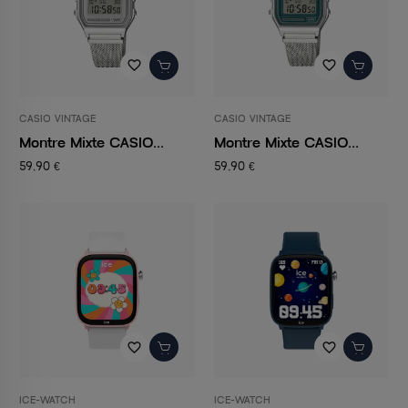
favorite_border
favorite_border
CASIO VINTAGE
CASIO VINTAGE
Montre Mixte CASIO...
Montre Mixte CASIO...
59,90 €
59,90 €
favorite_border
favorite_border
ICE-WATCH
ICE-WATCH