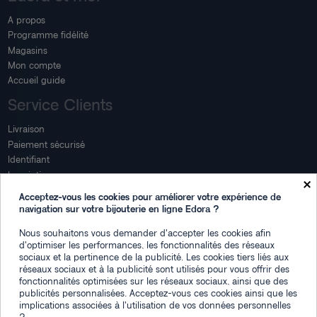
A propos
Programme fidélité
Magasins
Mon compte
Accueil guide
Service Clients
Livraison
Paiement sécurisé
Identifiant
Inscription
×
Mon compte
Acceptez-vous les cookies pour améliorer votre expérience de
navigation sur votre bijouterie en ligne Edora ?
Mon espace
Nous souhaitons vous demander d'accepter les cookies afin
Suivi de commande
d'optimiser les performances, les fonctionnalités des réseaux
Connexion
sociaux et la pertinence de la publicité. Les cookies tiers liés aux
Créez votre compte
réseaux sociaux et à la publicité sont utilisés pour vous offrir des
fonctionnalités optimisées sur les réseaux sociaux, ainsi que des
Des questions
publicités personnalisées. Acceptez-vous ces cookies ainsi que les
implications associées à l'utilisation de vos données personnelles