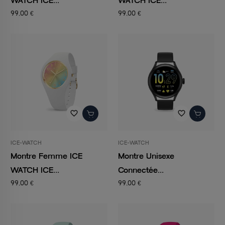
WATCH ICE...
WATCH ICE...
99,00 €
99,00 €
favorite_border
favorite_border
ICE-WATCH
ICE-WATCH
Montre Femme ICE
Montre Unisexe
WATCH ICE...
Connectée...
99,00 €
99,00 €