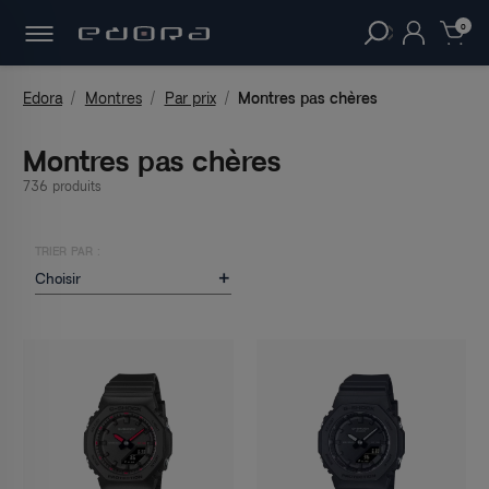
30 JOURS
POUR CHANGER D'AVIS.
clear
0
Edora
Montres
Par prix
Montres pas chères
Montres pas chères
736 produits
TRIER PAR :
Choisir
