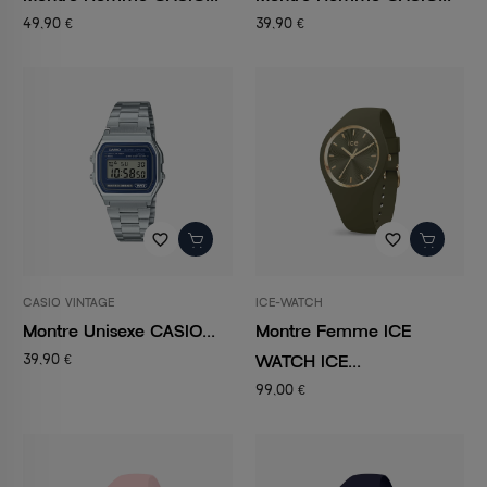
49,90 €
39,90 €
favorite_border
favorite_border
CASIO VINTAGE
ICE-WATCH
Montre Unisexe CASIO...
Montre Femme ICE
WATCH ICE...
39,90 €
99,00 €