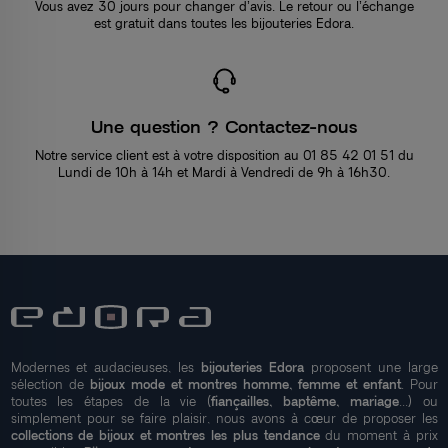
Vous avez 30 jours pour changer d’avis. Le retour ou l’échange
est gratuit dans toutes les bijouteries Edora.
Une question ? Contactez-nous
Notre service client est à votre disposition au 01 85 42 01 51 du
Lundi de 10h à 14h et Mardi à Vendredi de 9h à 16h30.
Modernes et audacieuses, les
bijouteries Edora
proposent une large
sélection de
bijoux mode et montres homme, femme et enfant
. Pour
toutes les étapes de la vie (
fiançailles, baptême, mariage
...) ou
simplement pour se faire plaisir, nous avons à cœur de proposer les
collections de bijoux et montres les plus tendance
du moment à prix