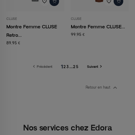
favorite_border
favorite_border
CLUSE
CLUSE
Montre Femme CLUSE
Montre Femme CLUSE...
Retro...
99,95 €
89,95 €
1


2
3
…
25
Précédent
Suivant

Retour en haut
Nos services chez Edora