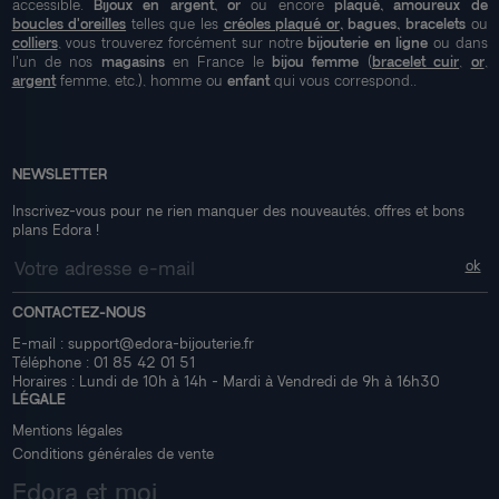
accessible.
Bijoux en argent, or
ou encore
plaqué, amoureux de
boucles d'oreilles
telles que les
créoles plaqué or
, bagues, bracelets
ou
colliers
, vous trouverez forcément sur notre
bijouterie en ligne
ou dans
l'un de nos
magasins
en France le
bijou femme
(
bracelet cuir
,
or
,
argent
femme, etc.), homme ou
enfant
qui vous correspond..
NEWSLETTER
Inscrivez-vous pour ne rien manquer des nouveautés, offres et bons
plans Edora !
CONTACTEZ-NOUS
E-mail :
support@edora-bijouterie.fr
Téléphone :
01 85 42 01 51
Horaires : Lundi de 10h à 14h - Mardi à Vendredi de 9h à 16h30
LÉGALE
Mentions légales
Conditions générales de vente
Edora et moi