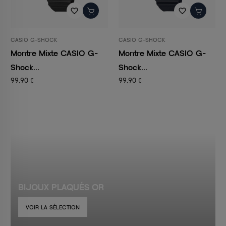
favorite_border
favorite_border
CASIO G-SHOCK
CASIO G-SHOCK
Montre Mixte CASIO G-
Montre Mixte CASIO G-
Shock...
Shock...
99,90 €
99,90 €
BIJOUX PLAQUÉS OR
VOIR LA SÉLECTION