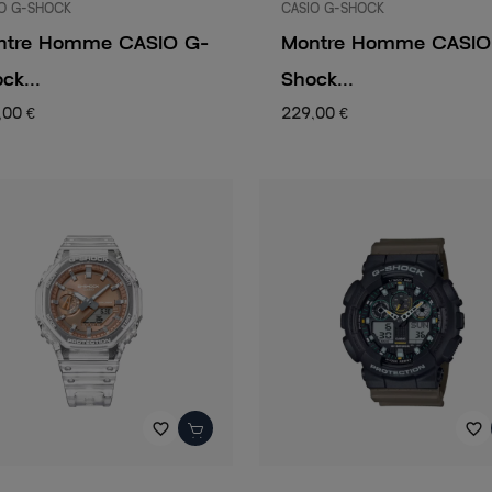
O G-SHOCK
CASIO G-SHOCK
ntre Homme CASIO G-
Montre Homme CASIO
ck...
Shock...
,00 €
229,00 €
favorite_border
favorite_border