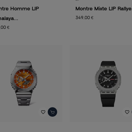
ntre Homme LIP
Montre Mixte LIP Rallye.
alaya...
349,00 €
,00 €
favorite_border
favorite_border