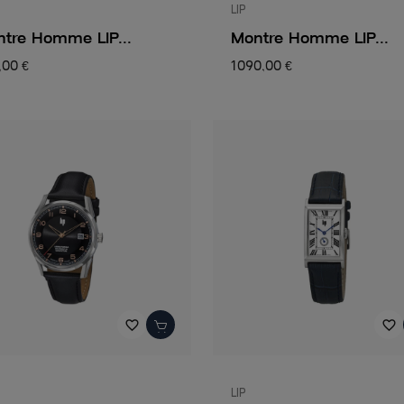
LIP
tre Homme LIP...
Montre Homme LIP...
,00 €
1 090,00 €
favorite_border
favorite_border
LIP