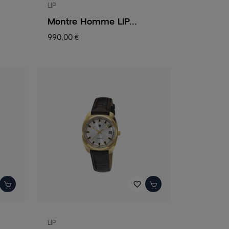
LIP
Montre Homme LIP...
990,00 €
favorite_border
LIP