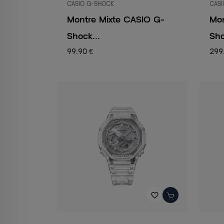
CASIO G-SHOCK
CASI
Montre Mixte CASIO G-
Mo
Shock...
Sho
99,90 €
299
favorite_border