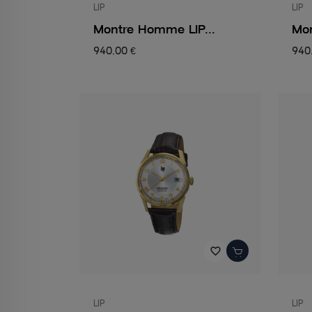
LIP
LIP
Montre Homme LIP...
Mon
940,00 €
940
favorite_border
LIP
LIP