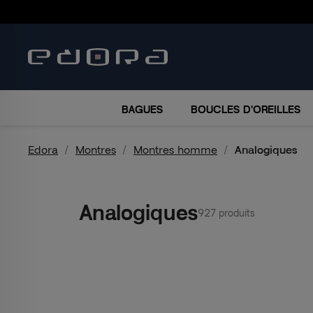
BRACELETS
COLLIERS
MONTRES
ACCESSO
BAGUES
BOUCLES D'OREILLES
Edora
Montres
Montres homme
Analogiques
Analogiques
927 produits