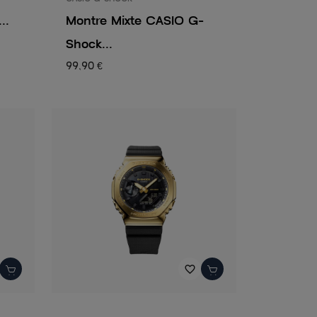
..
Montre Mixte CASIO G-
Shock...
99,90 €
favorite_border