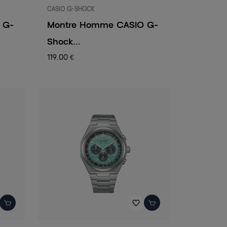
CASIO G-SHOCK
 G-
Montre Homme CASIO G-
Shock...
119,00 €
favorite_border