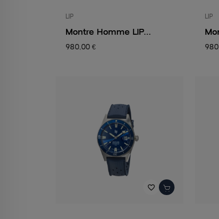
LIP
LIP
Montre Homme LIP...
Mon
980,00 €
980
favorite_border