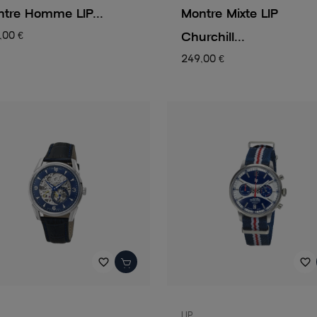
tre Homme LIP...
Montre Mixte LIP
Churchill...
,00 €
249,00 €
favorite_border
favorite_border
LIP