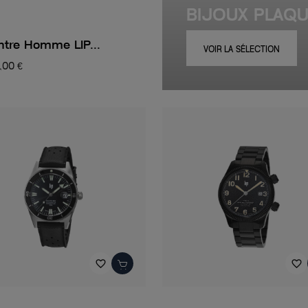
BIJOUX PLAQ
tre Homme LIP...
VOIR LA SÉLECTION
,00 €
favorite_border
favorite_border