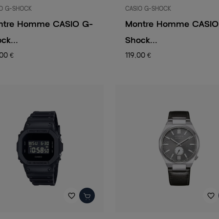
O G-SHOCK
CASIO G-SHOCK
ntre Homme CASIO G-
Montre Homme CASIO
ck...
Shock...
00 €
119,00 €
favorite_border
favorite_border