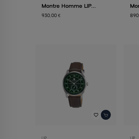
Montre Homme LIP...
Mon
930,00 €
890
favorite_border
LIP
LIP