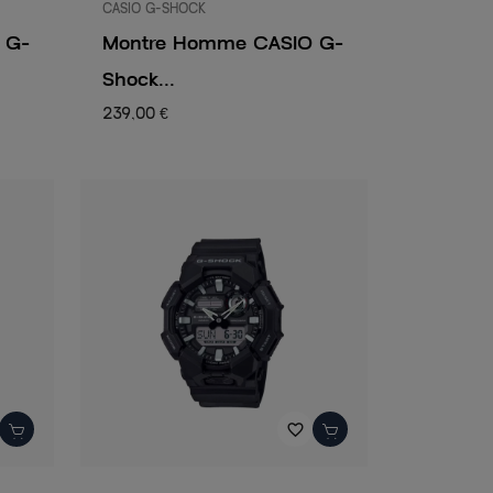
CASIO G-SHOCK
 G-
Montre Homme CASIO G-
Shock...
239,00 €
favorite_border