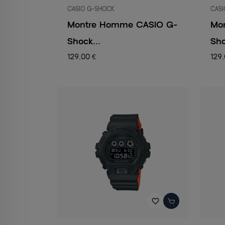
CASIO G-SHOCK
CASI
Montre Homme CASIO G-
Mo
Shock...
Sho
129,00 €
129,
favorite_border