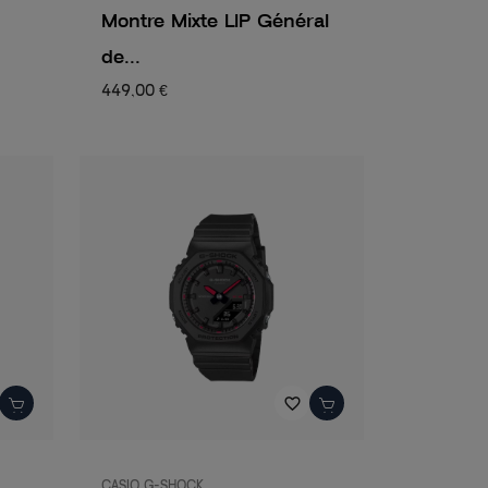
Montre Mixte LIP Général
de...
449,00 €
favorite_border
CASIO G-SHOCK