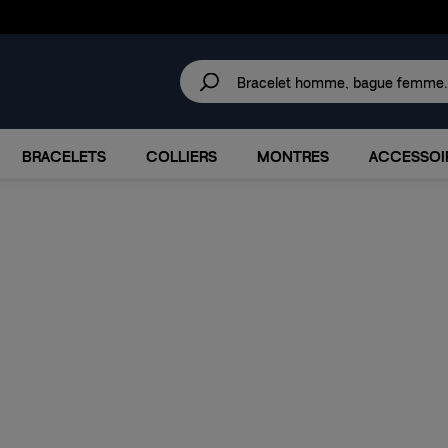
30 JOURS
POUR CHANGER D'AVIS.
IRES
MARQUES
PROMOTIONS
BRACELETS
COLLIERS
MONTRES
ACCESSOI