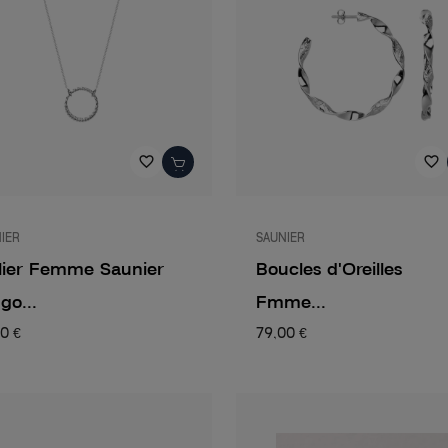
favorite_border
favorite_border
IER
SAUNIER
lier Femme Saunier
Boucles d'Oreilles
go...
Fmme...
0 €
79,00 €