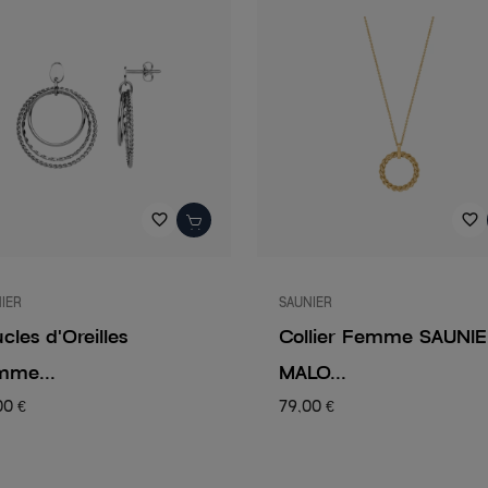
favorite_border
favorite_border
IER
SAUNIER
cles d'Oreilles
Collier Femme SAUNI
mme...
MALO...
00 €
79,00 €