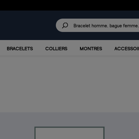
30 JOURS
POUR CHANGER D'AVIS.
IRES
MARQUES
PROMOTIONS
BRACELETS
COLLIERS
MONTRES
ACCESSOI