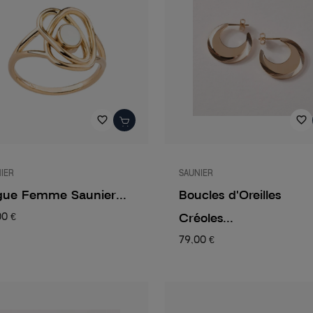
favorite_border
favorite_border
IER
SAUNIER
ue Femme Saunier...
Boucles d'Oreilles
Créoles...
00 €
79,00 €