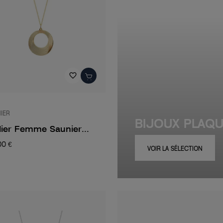
favorite_border
IER
BIJOUX PLAQ
lier Femme Saunier...
00 €
VOIR LA SÉLECTION