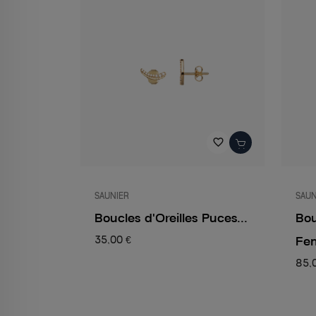
favorite_border
SAUNIER
SAUN
Boucles d'Oreilles Puces...
Bou
Fe
35,00 €
85,