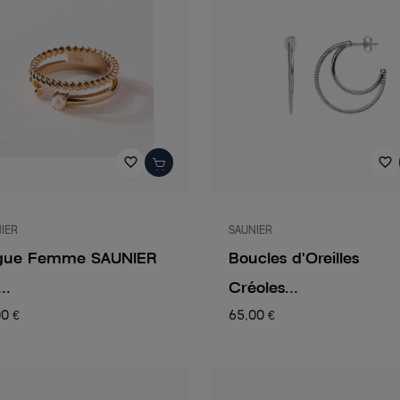
favorite_border
favorite_border
IER
SAUNIER
gue Femme SAUNIER
Boucles d'Oreilles
..
Créoles...
00 €
65,00 €