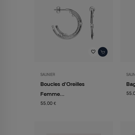
favorite_border
SAUNIER
SAUN
Boucles d'Oreilles
Bag
Femme...
55,
55,00 €