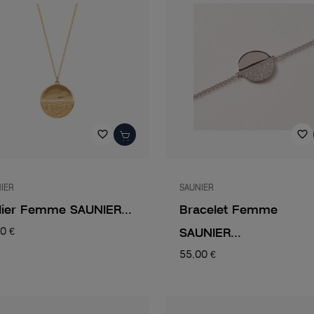
favorite_border
favorite_border
IER
SAUNIER
lier Femme SAUNIER...
Bracelet Femme
SAUNIER...
0 €
55,00 €