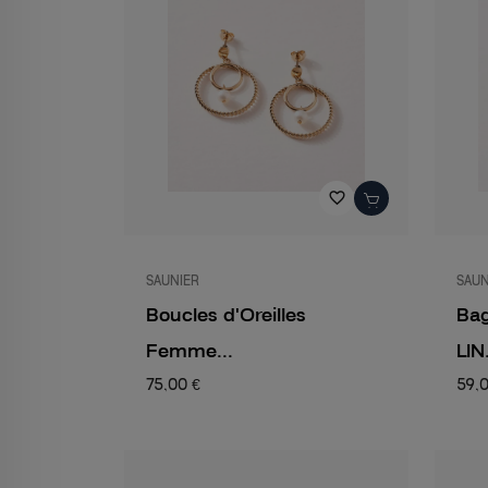
favorite_border
SAUNIER
SAUN
Boucles d'Oreilles
Ba
Femme...
LIN.
75,00 €
59,