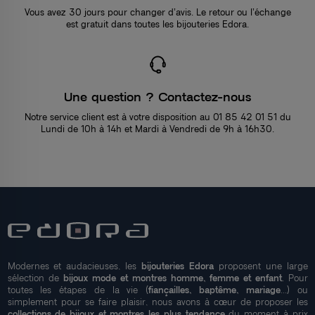
Vous avez 30 jours pour changer d’avis. Le retour ou l’échange
est gratuit dans toutes les bijouteries Edora.
Une question ? Contactez-nous
Notre service client est à votre disposition au 01 85 42 01 51 du
Lundi de 10h à 14h et Mardi à Vendredi de 9h à 16h30.
Modernes et audacieuses, les
bijouteries Edora
proposent une large
sélection de
bijoux mode et montres homme, femme et enfant
. Pour
toutes les étapes de la vie (
fiançailles, baptême, mariage
...) ou
simplement pour se faire plaisir, nous avons à cœur de proposer les
collections de bijoux et montres les plus tendance
du moment à prix