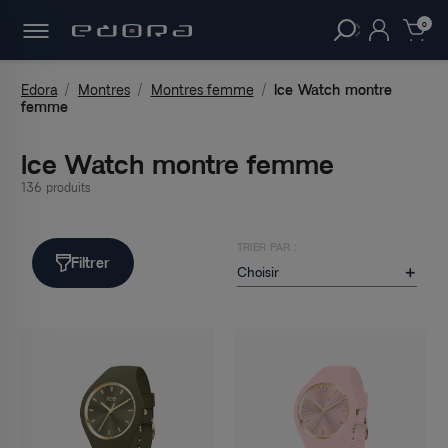
30 JOURS
POUR CHANGER D'AVIS.
clear
0
Edora
Montres
Montres femme
Ice Watch montre
femme
Ice Watch montre femme
136 produits
TRIER PAR :
Filtrer
Choisir
