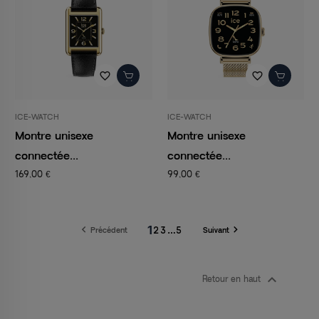
favorite_border
favorite_border
ICE-WATCH
ICE-WATCH
Montre unisexe
Montre unisexe
connectée...
connectée...
169,00 €
99,00 €
1


2
3
…
5
Précédent
Suivant

Retour en haut