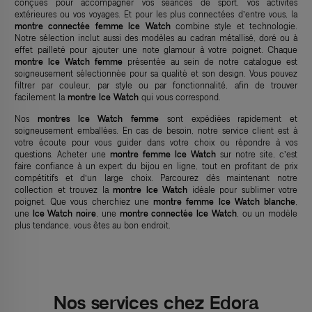
conçues pour accompagner vos séances de sport, vos activités
extérieures ou vos voyages. Et pour les plus connectées d’entre vous, la
montre connectée femme Ice Watch
combine style et technologie.
Notre sélection inclut aussi des modèles au cadran métallisé, doré ou à
effet pailleté pour ajouter une note glamour à votre poignet. Chaque
montre Ice Watch femme
présentée au sein de notre catalogue est
soigneusement sélectionnée pour sa qualité et son design. Vous pouvez
filtrer par couleur, par style ou par fonctionnalité, afin de trouver
facilement la
montre Ice Watch
qui vous correspond.
Nos
montres Ice Watch femme
sont expédiées rapidement et
soigneusement emballées. En cas de besoin, notre service client est à
votre écoute pour vous guider dans votre choix ou répondre à vos
questions. Acheter une
montre femme Ice Watch
sur notre site, c’est
faire confiance à un expert du bijou en ligne, tout en profitant de prix
compétitifs et d’un large choix. Parcourez dès maintenant notre
collection et trouvez la
montre Ice Watch
idéale pour sublimer votre
poignet. Que vous cherchiez une
montre femme Ice Watch blanche
,
une
Ice Watch noire
, une
montre connectée Ice Watch
, ou un modèle
plus tendance, vous êtes au bon endroit.
Nos services chez Edora