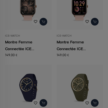
favorite_border
favorite_border
ICE-WATCH
ICE-WATCH
Montre Femme
Montre Femme
Connectée ICE...
Connectée ICE...
149,00 €
149,00 €
favorite_border
favorite_border