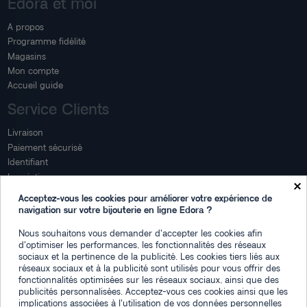
Edora et moi
A propos
Programme fidélité
Magasins
Mon compte
Accueil guide
Service Clients
Livraison
Paiement sécurisé
Identifiant
Inscription
×
Mon compte
Acceptez-vous les cookies pour améliorer votre expérience de
navigation sur votre bijouterie en ligne Edora ?
Mon espace
Nous souhaitons vous demander d'accepter les cookies afin
Suivi de commande
d'optimiser les performances, les fonctionnalités des réseaux
Connexion
sociaux et la pertinence de la publicité. Les cookies tiers liés aux
Créez votre compte
réseaux sociaux et à la publicité sont utilisés pour vous offrir des
fonctionnalités optimisées sur les réseaux sociaux, ainsi que des
Des questions
publicités personnalisées. Acceptez-vous ces cookies ainsi que les
implications associées à l'utilisation de vos données personnelles