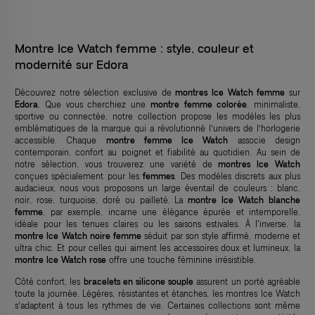
Montre Ice Watch femme : style, couleur et
modernité sur Edora
Découvrez notre sélection exclusive de
montres Ice Watch femme
sur
Edora
. Que vous cherchiez une
montre femme colorée
, minimaliste,
sportive ou connectée, notre collection propose les modèles les plus
emblématiques de la marque qui a révolutionné l’univers de l’horlogerie
accessible. Chaque
montre femme Ice Watch
associe design
contemporain, confort au poignet et fiabilité au quotidien. Au sein de
notre sélection, vous trouverez une variété de
montres Ice Watch
conçues spécialement pour les
femmes
. Des modèles discrets aux plus
audacieux, nous vous proposons un large éventail de couleurs : blanc,
noir, rose, turquoise, doré ou pailleté. La
montre Ice Watch blanche
femme
, par exemple, incarne une élégance épurée et intemporelle,
idéale pour les tenues claires ou les saisons estivales. À l'inverse, la
montre Ice Watch noire femme
séduit par son style affirmé, moderne et
ultra chic. Et pour celles qui aiment les accessoires doux et lumineux, la
montre Ice Watch rose
offre une touche féminine irrésistible.
Côté confort, les
bracelets en silicone souple
assurent un porté agréable
toute la journée. Légères, résistantes et étanches, les montres Ice Watch
s’adaptent à tous les rythmes de vie. Certaines collections sont même