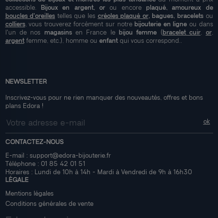
accessible.
Bijoux en argent, or
ou encore
plaqué, amoureux de
boucles d'oreilles
telles que les
créoles plaqué or
, bagues, bracelets
ou
colliers
, vous trouverez forcément sur notre
bijouterie en ligne
ou dans
l'un de nos
magasins
en France le
bijou femme
(
bracelet cuir
,
or
,
argent
femme, etc.), homme ou
enfant
qui vous correspond..
NEWSLETTER
Inscrivez-vous pour ne rien manquer des nouveautés, offres et bons
plans Edora !
CONTACTEZ-NOUS
E-mail :
support@edora-bijouterie.fr
Téléphone :
01 85 42 01 51
Horaires : Lundi de 10h à 14h - Mardi à Vendredi de 9h à 16h30
LÉGALE
Mentions légales
Conditions générales de vente