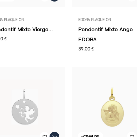
A PLAQUE OR
EDORA PLAQUE OR
dentif Mixte Vierge...
Pendentif Mixte Ange
EDORA...
00 €
39,00 €
favorite_border
favorite_border
GRAVURE