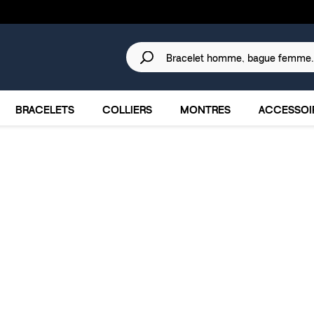
30 JOURS
POUR CHANGER D'AVIS.
IRES
MARQUES
PROMOTIONS
BRACELETS
COLLIERS
MONTRES
ACCESSOI