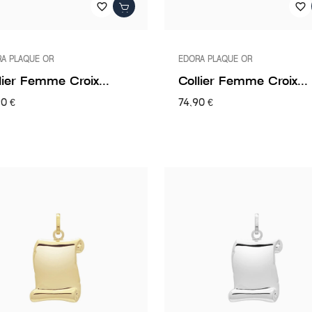
favorite_border
favorite_border
A PLAQUE OR
EDORA PLAQUE OR
lier Femme Croix...
Collier Femme Croix...
90 €
74,90 €