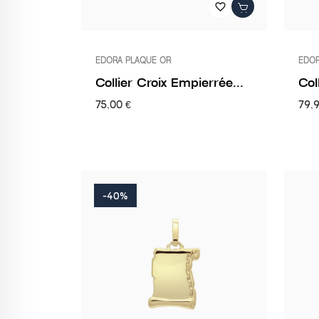
favorite_border
EDORA PLAQUE OR
EDOR
Collier Croix Empierrée...
Col
75,00 €
79,
-40%