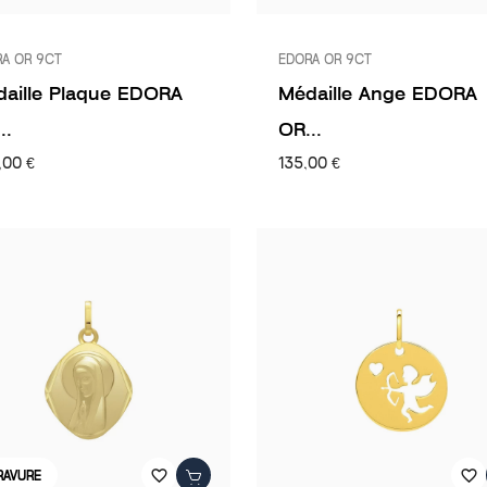
A OR 9CT
EDORA OR 9CT
aille Plaque EDORA
Médaille Ange EDORA
..
OR...
,00 €
135,00 €
favorite_border
favorite_border
RAVURE