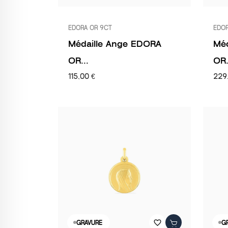
EDORA OR 9CT
EDOR
Médaille Ange EDORA
Méd
OR...
OR.
115,00 €
229
favorite_border
GRAVURE
G