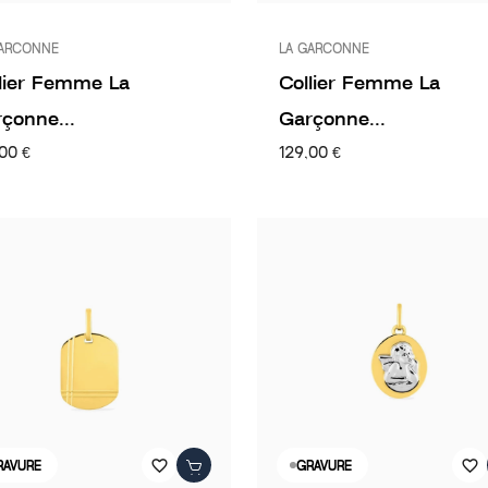
GARCONNE
LA GARCONNE
lier Femme La
Collier Femme La
çonne...
Garçonne...
00 €
129,00 €
favorite_border
favorite_border
RAVURE
GRAVURE