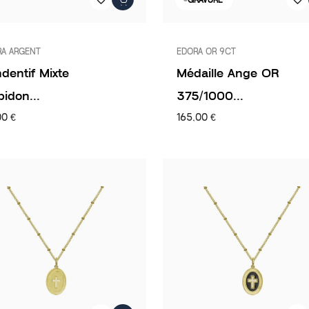
RA ARGENT
EDORA OR 9CT
dentif Mixte
Médaille Ange OR
idon...
375/1000...
00 €
165,00 €