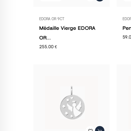
EDORA OR 9CT
EDOR
Médaille Vierge EDORA
Pen
OR...
59,
255,00 €
favorite_border