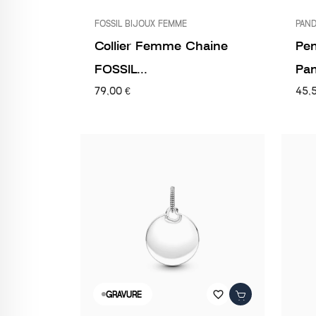
FOSSIL BIJOUX FEMME
PAN
Collier Femme Chaine
Pe
FOSSIL...
Pan
79,00 €
45,
favorite_border
GRAVURE