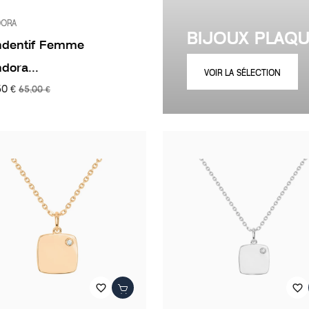
DORA
BIJOUX PLAQ
ndentif Femme
dora...
VOIR LA SÉLECTION
50 €
65,00 €
favorite_border
favorite_border