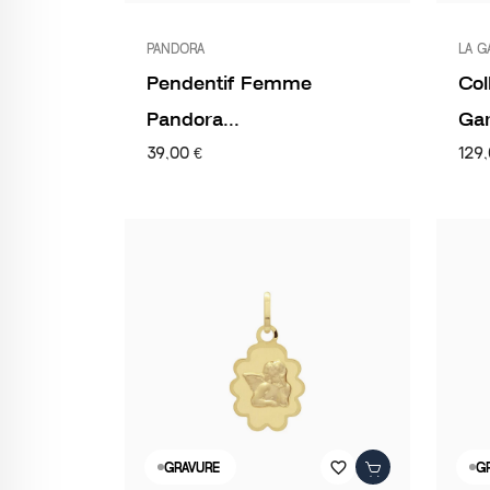
PANDORA
LA 
Pendentif Femme
Col
Pandora...
Gar
39,00 €
129,
favorite_border
GRAVURE
G