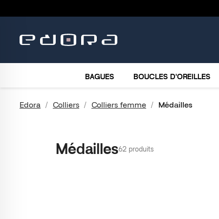
BRACELETS
COLLIERS
MONTRES
ACCESSO
BAGUES
BOUCLES D'OREILLES
Edora
Colliers
Colliers femme
Médailles
Médailles
62 produits