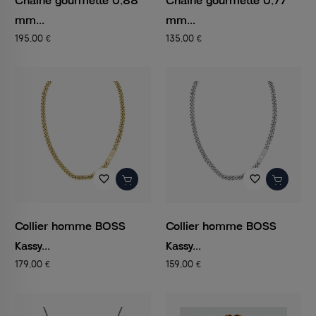
Chaîne gourmette 0,88
Chaîne gourmette 0,77
mm...
mm...
195,00 €
135,00 €
favorite_border
favorite_border
Collier homme BOSS
Collier homme BOSS
Kassy...
Kassy...
179,00 €
159,00 €