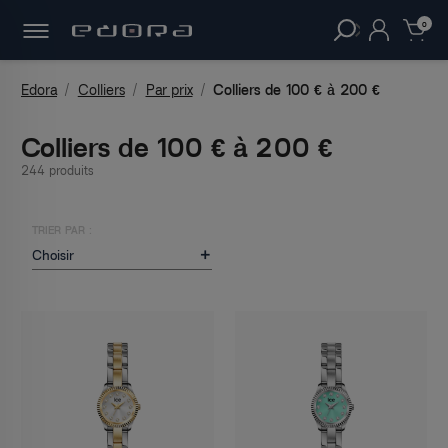
30 JOURS
POUR CHANGER D'AVIS.
clear
0
Edora
Colliers
Par prix
Colliers de 100 € à 200 €
Colliers de 100 € à 200 €
244 produits
TRIER PAR :
Choisir
