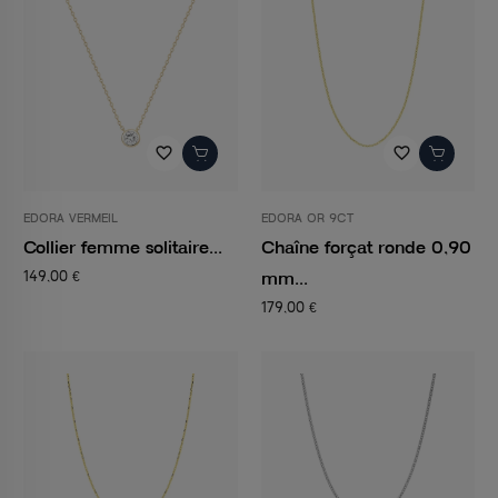
favorite_border
favorite_border
EDORA VERMEIL
EDORA OR 9CT
Collier femme solitaire...
Chaîne forçat ronde 0,90
mm...
149,00 €
179,00 €