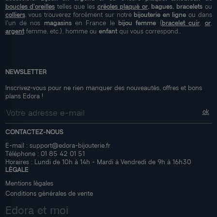
boucles d'oreilles
telles que les
créoles plaqué or
, bagues, bracelets
ou
colliers
, vous trouverez forcément sur notre
bijouterie en ligne
ou dans
l'un de nos
magasins
en France le
bijou femme
(
bracelet cuir
,
or
,
argent
femme, etc.), homme ou
enfant
qui vous correspond..
NEWSLETTER
Inscrivez-vous pour ne rien manquer des nouveautés, offres et bons
plans Edora !
CONTACTEZ-NOUS
E-mail :
support@edora-bijouterie.fr
Téléphone :
01 85 42 01 51
Horaires : Lundi de 10h à 14h - Mardi à Vendredi de 9h à 16h30
LÉGALE
Mentions légales
Conditions générales de vente
Edora et moi