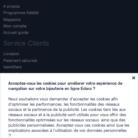
A propos
Programme fidélité
Magasins
Mon compte
Accueil guide
Service Clients
Livraison
Paiement sécurisé
Identifiant
Inscription
×
Mon compte
Acceptez-vous les cookies pour améliorer votre expérience de
navigation sur votre bijouterie en ligne Edora ?
Mon espace
Nous souhaitons vous demander d'accepter les cookies afin
Suivi de commande
d'optimiser les performances, les fonctionnalités des réseaux
Connexion
sociaux et la pertinence de la publicité. Les cookies tiers liés aux
Créez votre compte
réseaux sociaux et à la publicité sont utilisés pour vous offrir des
fonctionnalités optimisées sur les réseaux sociaux, ainsi que des
Des questions
publicités personnalisées. Acceptez-vous ces cookies ainsi que les
implications associées à l'utilisation de vos données personnelles
?
Contactez-nous