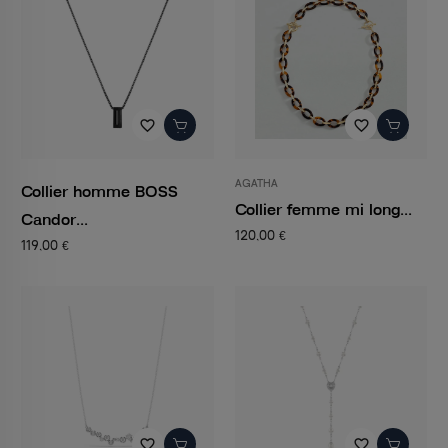
favorite_border
favorite_border
AGATHA
Collier homme BOSS
Collier femme mi long...
Candor...
120,00 €
119,00 €
favorite_border
favorite_border