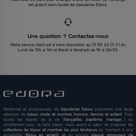
est gratuit dans toutes les bijouteries Edora.
Une question ? Contactez-nous
Notre service client est à votre disposition au 01 85 42 01 51 du
Lundi de 10h à 14h et Mardi à Vendredi de 9h à 16h30.
Modernes et audacieuses, les
bijouteries Edora
proposent une large
sélection de
bijoux mode et montres homme, femme et enfant
. Pour
toutes les étapes de la vie (
fiançailles, baptême, mariage
...) ou
simplement pour se faire plaisir, nous avons à cœur de proposer les
collections de bijoux et montres les plus tendance
du moment à prix
accessible.
Bijoux en argent, or
ou encore
plaqué, amoureux de