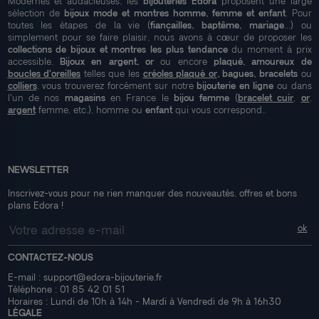
Modernes et audacieuses, les
bijouteries Edora
proposent une large
sélection de
bijoux mode et montres homme, femme et enfant
. Pour
toutes les étapes de la vie (
fiançailles, baptême, mariage
...) ou
simplement pour se faire plaisir, nous avons à cœur de proposer les
collections de bijoux et montres les plus tendance
du moment à prix
accessible.
Bijoux en argent, or
ou encore
plaqué, amoureux de
boucles d'oreilles
telles que les
créoles plaqué or
, bagues, bracelets
ou
colliers
, vous trouverez forcément sur notre
bijouterie en ligne
ou dans
l'un de nos
magasins
en France le
bijou femme
(
bracelet cuir
,
or
,
argent
femme, etc.), homme ou
enfant
qui vous correspond..
NEWSLETTER
Inscrivez-vous pour ne rien manquer des nouveautés, offres et bons
plans Edora !
CONTACTEZ-NOUS
E-mail :
support@edora-bijouterie.fr
Téléphone :
01 85 42 01 51
Horaires : Lundi de 10h à 14h - Mardi à Vendredi de 9h à 16h30
LÉGALE