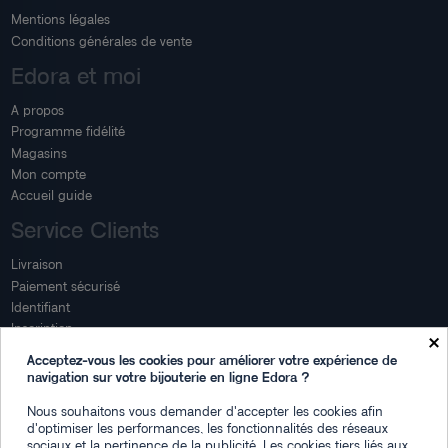
Mentions légales
Conditions générales de vente
Edora et moi
A propos
Programme fidélité
Magasins
Mon compte
Accueil guide
Service Clients
Livraison
Paiement sécurisé
Identifiant
Inscription
×
Mon compte
Acceptez-vous les cookies pour améliorer votre expérience de
navigation sur votre bijouterie en ligne Edora ?
Mon espace
Nous souhaitons vous demander d'accepter les cookies afin
Suivi de commande
d'optimiser les performances, les fonctionnalités des réseaux
Connexion
sociaux et la pertinence de la publicité. Les cookies tiers liés aux