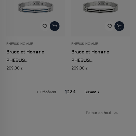
favorite_border
favorite_border
PHEBUS HOMME
PHEBUS HOMME
Bracelet Homme
Bracelet Homme
PHEBUS...
PHEBUS...
209,00 €
209,00 €
1


2
3
4
Précédent
Suivant

Retour en haut