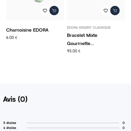
favorite_border
favorite_border
EDORA ARGENT CLASSIQUE
P
Chamoisine EDORA
Bracelet Mixte
C
6,00 €
Gourmette...
C
95,00 €
1
Avis (0)
5 étoiles
0
4 étoiles
0