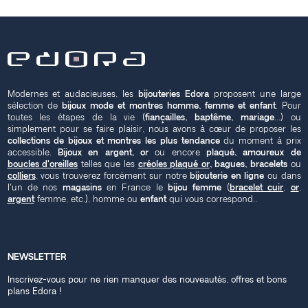
Modernes et audacieuses, les
bijouteries Edora
proposent une large
sélection de
bijoux mode et montres homme, femme et enfant
. Pour
toutes les étapes de la vie (
fiançailles, baptême, mariage
...) ou
simplement pour se faire plaisir, nous avons à cœur de proposer les
collections de bijoux et montres les plus tendance
du moment à prix
accessible.
Bijoux en argent, or
ou encore
plaqué, amoureux de
boucles d'oreilles
telles que les
créoles plaqué or
, bagues, bracelets
ou
colliers
, vous trouverez forcément sur notre
bijouterie en ligne
ou dans
l'un de nos
magasins
en France le
bijou femme
(
bracelet cuir
,
or
,
argent
femme, etc.), homme ou
enfant
qui vous correspond..
NEWSLETTER
Inscrivez-vous pour ne rien manquer des nouveautés, offres et bons
plans Edora !