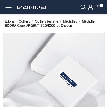
30 JOURS
POUR CHANGER D'AVIS.
clear
0
Edora
Colliers
Colliers femme
Médailles
Médaille
EDORA Croix ARGENT 925/1000 et Oxydes