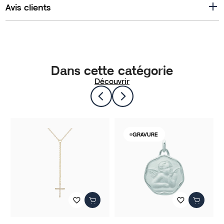
Avis clients
Dans cette catégorie
Découvrir
GRAVURE
favorite_border
favorite_border