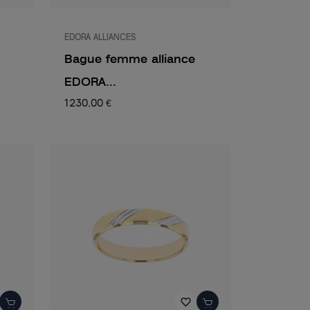
EDORA ALLIANCES
Bague femme alliance
EDORA...
1 230,00 €
favorite_border