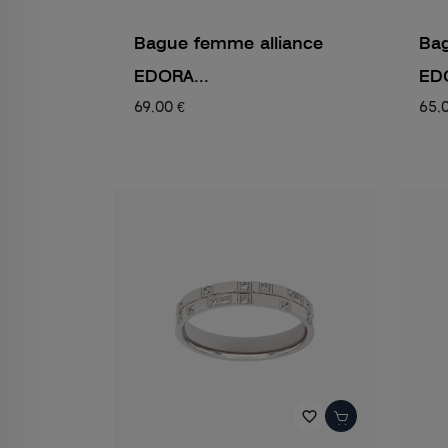
Bague femme alliance
Bag
EDORA...
EDO
69,00 €
65,
favorite_border