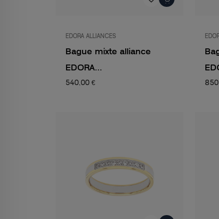
EDORA ALLIANCES
EDOR
Bague mixte alliance
Bag
EDORA...
EDO
540,00 €
850