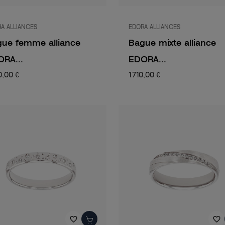
A ALLIANCES
EDORA ALLIANCES
ue femme alliance
Bague mixte alliance
RA...
EDORA...
0,00 €
1 710,00 €
favorite_border
favorite_border