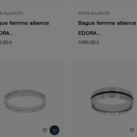
A ALLIANCES
EDORA ALLIANCES
ue femme alliance
Bague femme alliance
RA...
EDORA...
0,00 €
1 090,00 €
favorite_border
favorite_border