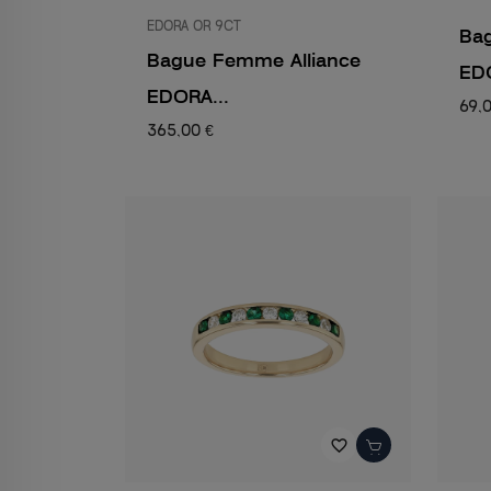
EDORA OR 9CT
Bag
Bague Femme Alliance
EDO
EDORA...
69,
365,00 €
favorite_border