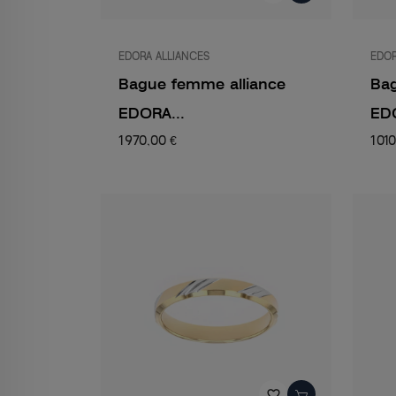
EDORA ALLIANCES
EDOR
Bague femme alliance
Bag
EDORA...
EDO
1 970,00 €
1 01
favorite_border