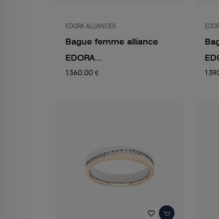
EDORA ALLIANCES
EDOR
Bague femme alliance
Bag
EDORA...
EDO
1 360,00 €
1 39
favorite_border