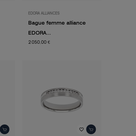
EDORA ALLIANCES
Bague femme alliance
EDORA...
2 050,00 €
favorite_border