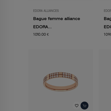
EDORA ALLIANCES
EDOR
Bague femme alliance
Bag
EDORA...
EDO
1 010,00 €
1 09
favorite_border