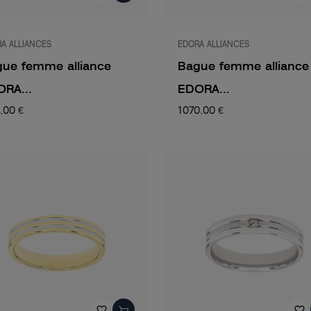
A ALLIANCES
EDORA ALLIANCES
ue femme alliance
Bague femme alliance
RA...
EDORA...
0,00 €
1 070,00 €
favorite_border
favorite_border