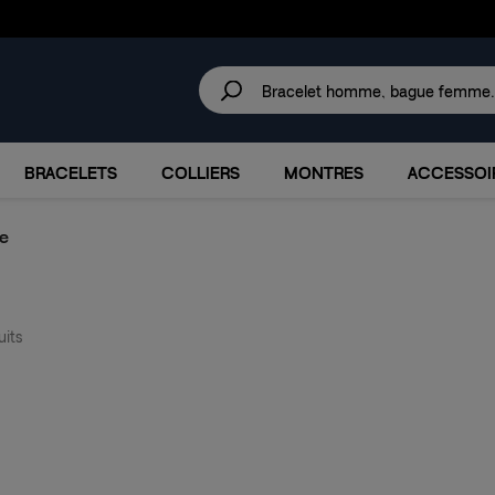
30 JOURS
POUR CHANGER D'AVIS.
IRES
MARQUES
PROMOTIONS
BRACELETS
COLLIERS
MONTRES
ACCESSOI
e
its