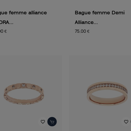
ue femme alliance
Bague femme Demi
RA...
Alliance...
00 €
75,00 €
favorite_border
favorite_border