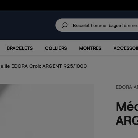
30 JOURS
POUR CHANGER D'AVIS.
IRES
MARQUES
PROMOTIONS
BRACELETS
COLLIERS
MONTRES
ACCESSOI
aille EDORA Croix ARGENT 925/1000
EDORA A
Méd
AR