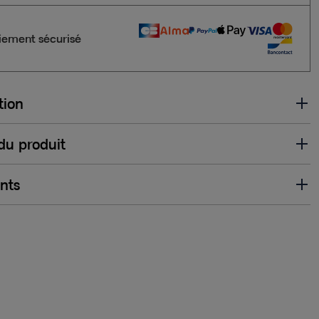
iement sécurisé
tion
 du produit
ents