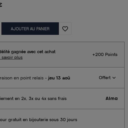
€
favorite_border
AJOUTER AU PANIER
délité gagnée avec cet achat
+200 Points
 savoir plus
vraison en point relais
-
jeu 13 aoû
Offert
iement en 2x, 3x ou 4x sans frais
our gratuit en bijouterie sous 30 jours