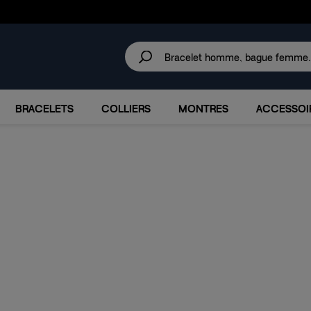
30 JOURS
POUR CHANGER D'AVIS.
IRES
MARQUES
PROMOTIONS
BRACELETS
COLLIERS
MONTRES
ACCESSOI