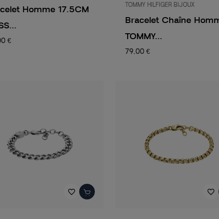
TOMMY HILFIGER BIJOUX
acelet Homme 17.5CM
Bracelet Chaîne Hom
S...
TOMMY...
00 €
79,00 €
favorite_border
favorite_border