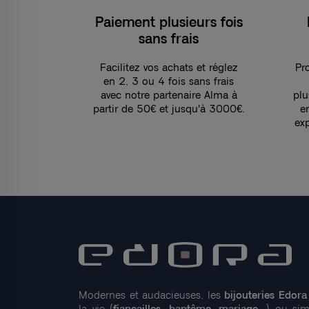
Paiement plusieurs fois
sans frais
Facilitez vos achats et réglez
Pro
en 2, 3 ou 4 fois sans frais
avec notre partenaire Alma à
plu
partir de 50€ et jusqu'à 3000€.
e
ex
Modernes et audacieuses, les
bijouteries Edora
la vie (
fiançailles, baptême, mariage
...) ou s