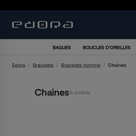
BRACELETS
COLLIERS
MONTRES
ACCESSO
BAGUES
BOUCLES D'OREILLES
Edora
Bracelets
Bracelets homme
Chaines
Chaines
16 produits