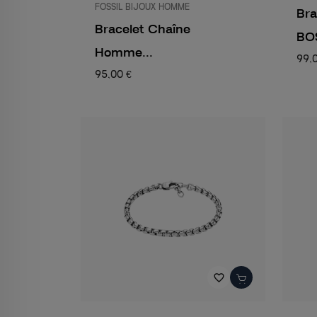
FOSSIL BIJOUX HOMME
Br
Bracelet Chaîne
BOS
Homme...
99,
95,00 €
favorite_border