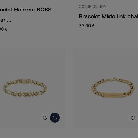
COEUR DE LION
acelet Homme BOSS
Bracelet Mixte link chai
an...
79,00 €
00 €
favorite_border
favorite_border