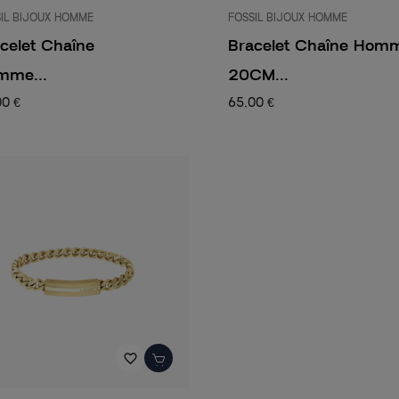
IL BIJOUX HOMME
FOSSIL BIJOUX HOMME
celet Chaîne
Bracelet Chaîne Hom
mme...
20CM...
00 €
65,00 €
favorite_border