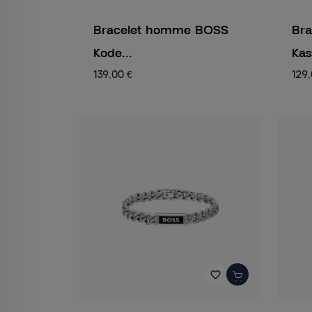
Bracelet homme BOSS
Br
Kode...
Kass
139,00 €
129,
favorite_border