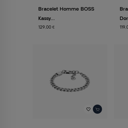
Bracelet Homme BOSS
Br
Kassy...
Dor
129,00 €
119,
favorite_border