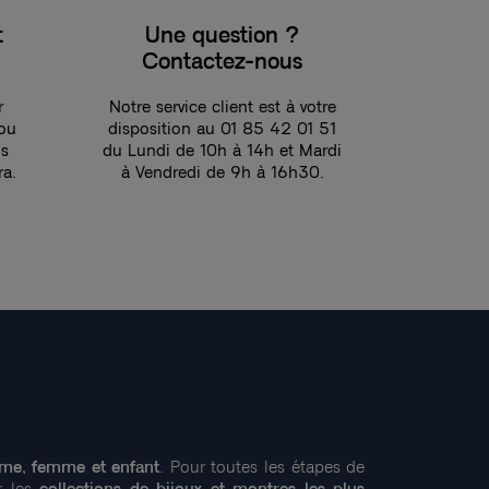
t
Une question ?
Contactez-nous
r
Notre service client est à votre
 ou
disposition au 01 85 42 01 51
ns
du Lundi de 10h à 14h et Mardi
ra.
à Vendredi de 9h à 16h30.
me, femme et enfant
. Pour toutes les étapes de
r les
collections de bijoux et montres les plus