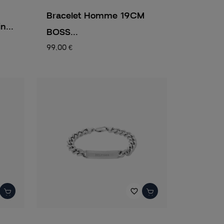
Bracelet Homme 19CM
n...
BOSS...
99,00 €
favorite_border