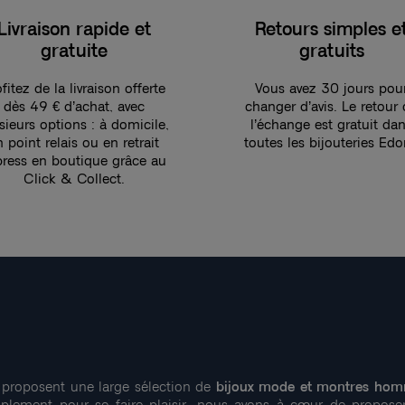
Livraison rapide et
Retours simples e
gratuite
gratuits
fitez de la livraison offerte
Vous avez 30 jours pou
dès 49 € d’achat, avec
changer d’avis. Le retour
sieurs options : à domicile,
l’échange est gratuit da
n point relais ou en retrait
toutes les bijouteries Edo
press en boutique grâce au
Click & Collect.
proposent une large sélection de
bijoux mode et montres hom
implement pour se faire plaisir, nous avons à cœur de propose