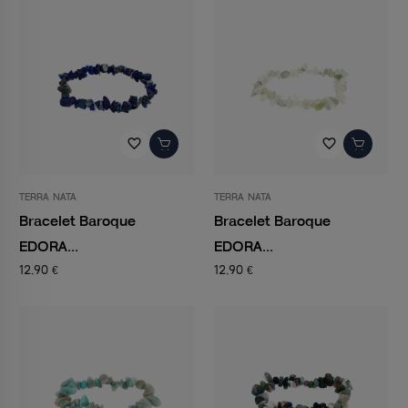
favorite_border
favorite_border
TERRA NATA
TERRA NATA
Bracelet Baroque
Bracelet Baroque
EDORA...
EDORA...
12,90 €
12,90 €