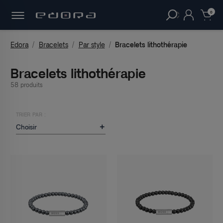
30 JOURS
POUR CHANGER D'AVIS.
clear
0
Edora
Bracelets
Par style
Bracelets lithothérapie
Bracelets lithothérapie
58 produits
TRIER PAR :
Choisir
