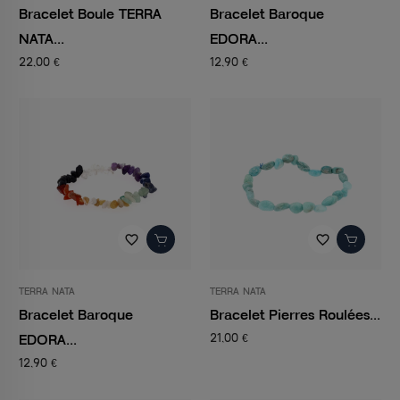
Bracelet Boule TERRA
Bracelet Baroque
NATA...
EDORA...
22,00 €
12,90 €
favorite_border
favorite_border
TERRA NATA
TERRA NATA
Bracelet Baroque
Bracelet Pierres Roulées...
EDORA...
21,00 €
12,90 €