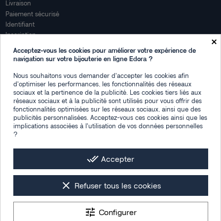
Livraison
Paiement sécurisé
Identifiant
Inscription
×
Mon compte
Acceptez-vous les cookies pour améliorer votre expérience de
navigation sur votre bijouterie en ligne Edora ?
Mon espace
Nous souhaitons vous demander d'accepter les cookies afin
Suivi de commande
d'optimiser les performances, les fonctionnalités des réseaux
Connexion
sociaux et la pertinence de la publicité. Les cookies tiers liés aux
Créez votre compte
réseaux sociaux et à la publicité sont utilisés pour vous offrir des
fonctionnalités optimisées sur les réseaux sociaux, ainsi que des
Des questions
publicités personnalisées. Acceptez-vous ces cookies ainsi que les
implications associées à l'utilisation de vos données personnelles
?
Contactez-nous
Plan du site
FAQ
done_all
Accepter
Facebook
Instagram
LinkedIn
clear
Refuser tous les cookies
tune
Configurer
Les photos de mise en situation sont générées par IA