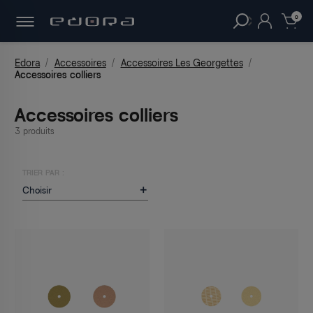
30 JOURS
POUR CHANGER D'AVIS.
LIVRAISON
OFFERTE DÈS 49€
D'ACHAT !
clear
0
Edora
Accessoires
Accessoires Les Georgettes
Accessoires colliers
Accessoires colliers
3 produits
TRIER PAR :
Choisir
