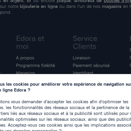
x en argent, or
ou encore
plaqué, amoureux de
boucles d'ore
 sur notre
bijouterie en ligne
ou dans l'un de nos
magasins
en F
pond..
Edora et
Service
moi
Clients
A propos
Livraison
Programme fidélité
Paiement sécurisé
Magasins
Identifiant
Mon compte
Inscription
us les cookies pour améliorer votre expérience de navigation su
Accueil guide
Mon compte
n ligne Edora ?
i
tons vous demander d'accepter les cookies afin d'optimiser les
, les fonctionnalités des réseaux sociaux et la pertinence de la 
tiers liés aux réseaux sociaux et à la publicité sont utilisés pour 
nalités optimisées sur les réseaux sociaux, ainsi que des publici
ées. Acceptez-vous ces cookies ainsi que les implications associ
n de vos données personnelles ?