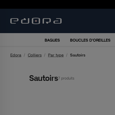
BRACELETS
COLLIERS
MONTRES
ACCESSO
BAGUES
BOUCLES D'OREILLES
Edora
Colliers
Par type
Sautoirs
Sautoirs
7 produits