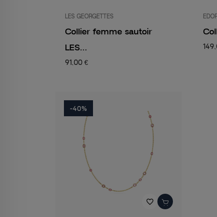
LES GEORGETTES
EDOR
Collier femme sautoir
Col
LES...
149,
91,00 €
-40%
favorite_border