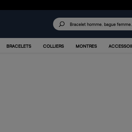
30 JOURS
POUR CHANGER D'AVIS.
IRES
MARQUES
PROMOTIONS
BRACELETS
COLLIERS
MONTRES
ACCESSOI