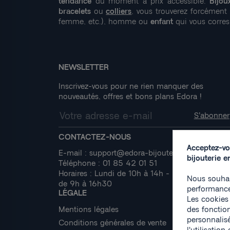
tendance
du moment à prix accessible.
Bijou
bracelets
ou
colliers
, vous trouverez forcément
femme, etc.), homme ou
enfant
qui vous corres
NEWSLETTER
Inscrivez-vous pour ne rien manquer des
nouveautés, offres et bons plans Edora !
CONTACTEZ-NOUS
Acceptez-vo
E-mail :
support@edora-bijouterie.fr
bijouterie e
Téléphone :
01 85 42 01 51
Horaires : Lundi de 10h à 14h - Mardi à Vendred
Nous souhai
de 9h à 16h30
performances
LÉGALE
Les cookies 
Mentions légales
des fonction
personnalis
Conditions générales de vente
l'utilisatio