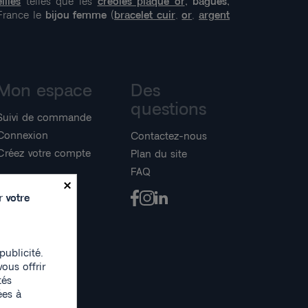
illes
telles que les
créoles plaqué or
, bagues,
rance le
bijou femme
(
bracelet cuir
,
or
,
argent
Mon espace
Des
questions
Suivi de commande
Connexion
Contactez-nous
Créez votre compte
Plan du site
FAQ
×
Facebook
Instagram
r votre
LinkedIn
publicité.
vous offrir
tés
ées à