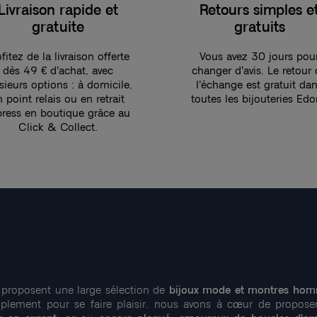
Livraison rapide et
Retours simples e
gratuite
gratuits
fitez de la livraison offerte
Vous avez 30 jours pou
dès 49 € d’achat, avec
changer d’avis. Le retour
sieurs options : à domicile,
l’échange est gratuit da
n point relais ou en retrait
toutes les bijouteries Edo
press en boutique grâce au
Click & Collect.
proposent une large sélection de
bijoux mode et montres hom
implement pour se faire plaisir, nous avons à cœur de propose