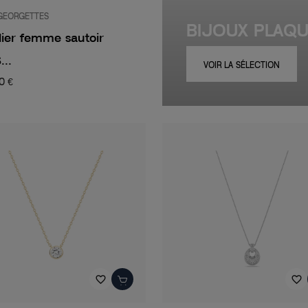
GEORGETTES
BIJOUX PLAQ
lier femme sautoir
...
VOIR LA SÉLECTION
0 €
favorite_border
favorite_border