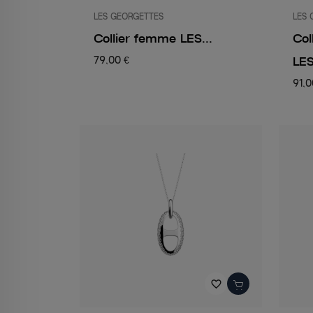
LES GEORGETTES
LES 
Collier femme LES...
Col
LES
79,00 €
91,0
favorite_border