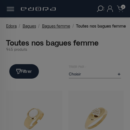
30 JOURS
POUR CHANGER D'AVIS.
clear
0
Edora
Bagues
Bagues femme
Toutes nos bagues femme
Toutes nos bagues femme
945 produits
TRIER PAR :
Filtrer
Choisir
