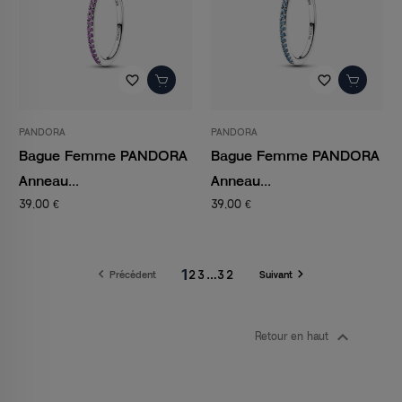
favorite_border
favorite_border
PANDORA
PANDORA
Bague Femme PANDORA
Bague Femme PANDORA
Anneau...
Anneau...
39,00 €
39,00 €
1


2
3
…
32
Précédent
Suivant

Retour en haut