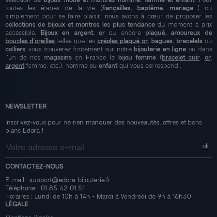
toutes les étapes de la vie (
fiançailles, baptême, mariage
...) ou
simplement pour se faire plaisir, nous avons à cœur de proposer les
collections de bijoux et montres les plus tendance
du moment à prix
accessible.
Bijoux en argent, or
ou encore
plaqué, amoureux de
boucles d'oreilles
telles que les
créoles plaqué or
, bagues, bracelets
ou
colliers
, vous trouverez forcément sur notre
bijouterie en ligne
ou dans
l'un de nos
magasins
en France le
bijou femme
(
bracelet cuir
,
or
,
argent
femme, etc.), homme ou
enfant
qui vous correspond..
NEWSLETTER
Inscrivez-vous pour ne rien manquer des nouveautés, offres et bons
plans Edora !
CONTACTEZ-NOUS
E-mail :
support@edora-bijouterie.fr
Téléphone :
01 85 42 01 51
Horaires : Lundi de 10h à 14h - Mardi à Vendredi de 9h à 16h30
LÉGALE