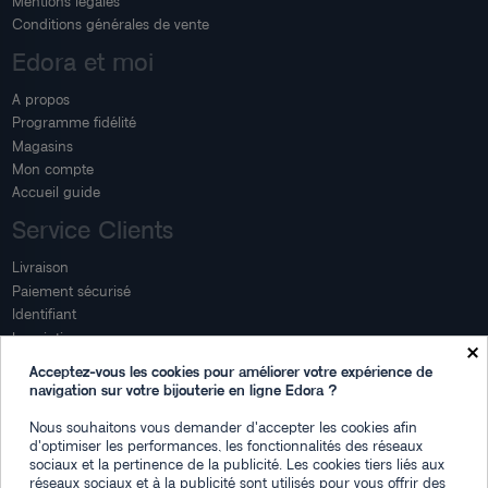
Mentions légales
Conditions générales de vente
Edora et moi
A propos
Programme fidélité
Magasins
Mon compte
Accueil guide
Service Clients
Livraison
Paiement sécurisé
Identifiant
Inscription
×
Mon compte
Acceptez-vous les cookies pour améliorer votre expérience de
navigation sur votre bijouterie en ligne Edora ?
Mon espace
Nous souhaitons vous demander d'accepter les cookies afin
Suivi de commande
d'optimiser les performances, les fonctionnalités des réseaux
Connexion
sociaux et la pertinence de la publicité. Les cookies tiers liés aux
Créez votre compte
réseaux sociaux et à la publicité sont utilisés pour vous offrir des