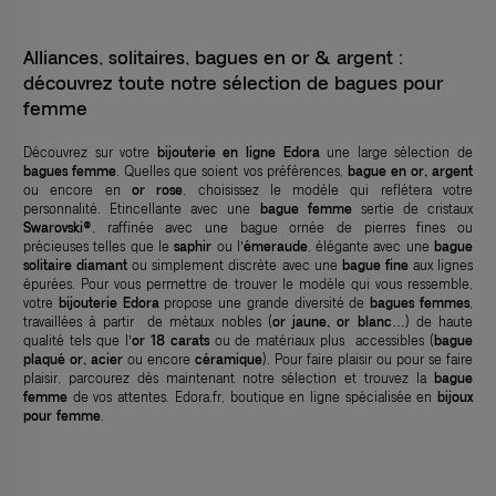
Alliances, solitaires, bagues en or & argent :
découvrez toute notre sélection de bagues pour
femme
Découvrez sur votre
bijouterie en ligne Edora
une large sélection de
bagues femme
. Quelles que soient vos préférences,
bague en or, argent
ou encore en
or rose
, choisissez le modèle qui reflétera votre
personnalité. Etincellante avec une
bague femme
sertie de cristaux
Swarovski®
, raffinée avec une bague ornée de pierres fines ou
précieuses telles que le
saphir
ou l’
émeraude
, élégante avec une
bague
solitaire diamant
ou simplement discrète avec une
bague fine
aux lignes
épurées. Pour vous permettre de trouver le modèle qui vous ressemble,
votre
bijouterie Edora
propose une grande diversité de
bagues femmes
,
travaillées à partir de métaux nobles (
or jaune, or blanc
…) de haute
qualité tels que l’
or 18 carats
ou de matériaux plus accessibles (
bague
plaqué or, acier
ou encore
céramique
). Pour faire plaisir ou pour se faire
plaisir, parcourez dès maintenant notre sélection et trouvez la
bague
femme
de vos attentes. Edora.fr, boutique en ligne spécialisée en
bijoux
pour femme
.