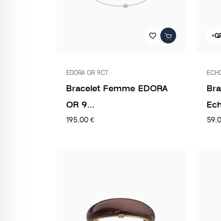
favorite_border
G
EDORA OR 9CT
ECH
Bracelet Femme EDORA
Br
OR 9...
Ech
195,00 €
59,