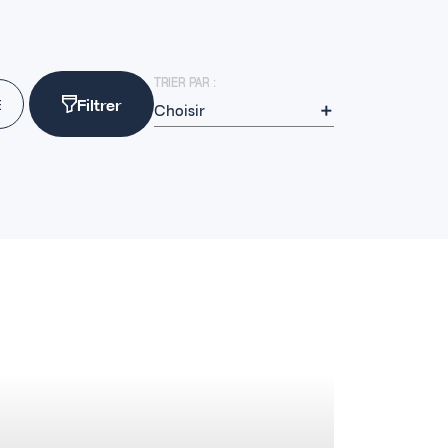
TRIER PAR :
Filtrer
E
Choisir
