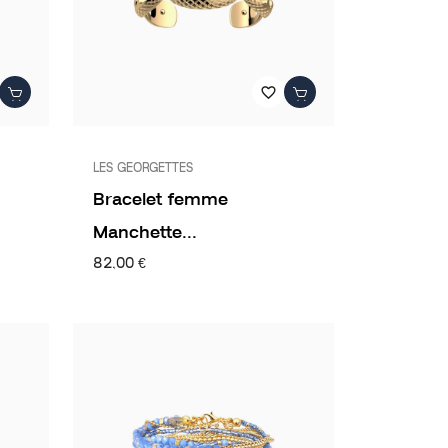
favorite_border
LES GEORGETTES
Bracelet femme
Manchette...
82,00 €