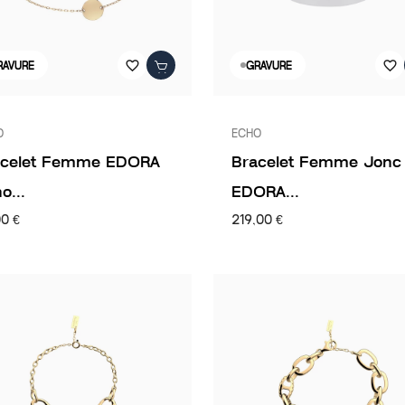
favorite_border
favorite_border
RAVURE
GRAVURE
O
ECHO
acelet Femme EDORA
Bracelet Femme Jonc
o...
EDORA...
00 €
219,00 €