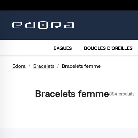
BRACELETS
COLLIERS
MONTRES
ACCESSO
BAGUES
BOUCLES D'OREILLES
Edora
Bracelets
Bracelets femme
Bracelets femme
884 produits