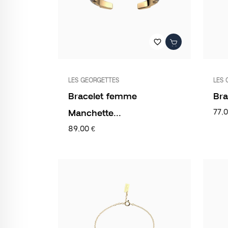
favorite_border
LES GEORGETTES
LES 
Bracelet femme
Bra
Manchette...
77,0
89,00 €