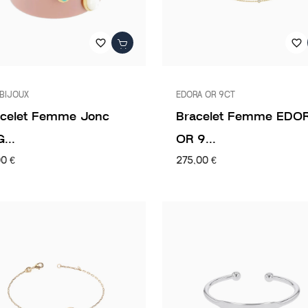
favorite_border
favorite_border
BIJOUX
EDORA OR 9CT
acelet Femme Jonc
Bracelet Femme EDO
...
OR 9...
00 €
275,00 €