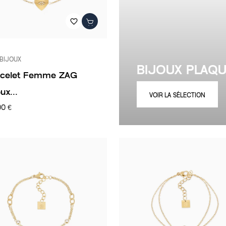
favorite_border
BIJOUX
BIJOUX PLAQ
acelet Femme ZAG
ux...
VOIR LA SÉLECTION
00 €