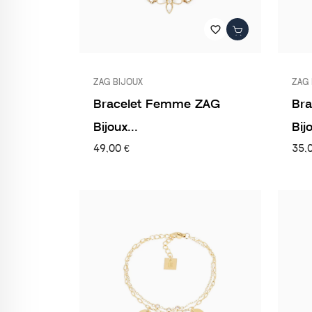
favorite_border
ZAG BIJOUX
ZAG 
Bracelet Femme ZAG
Br
Bijoux...
Bijo
49,00 €
35,