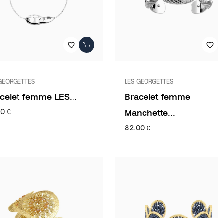
favorite_border
favorite_border
GEORGETTES
LES GEORGETTES
celet femme LES...
Bracelet femme
Manchette...
00 €
82,00 €