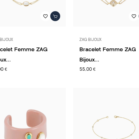
favorite_border
favorite_border
BIJOUX
ZAG BIJOUX
acelet Femme ZAG
Bracelet Femme ZAG
ux...
Bijoux...
00 €
55,00 €