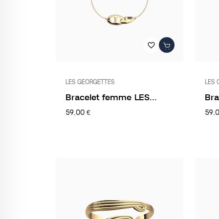
favorite_border
LES GEORGETTES
LES 
Bracelet femme LES...
Bra
59,00 €
59,