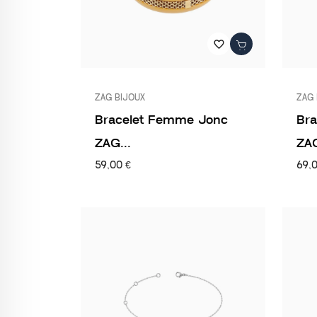
favorite_border
ZAG BIJOUX
ZAG 
Bracelet Femme Jonc
Br
ZAG...
ZAG
59,00 €
69,