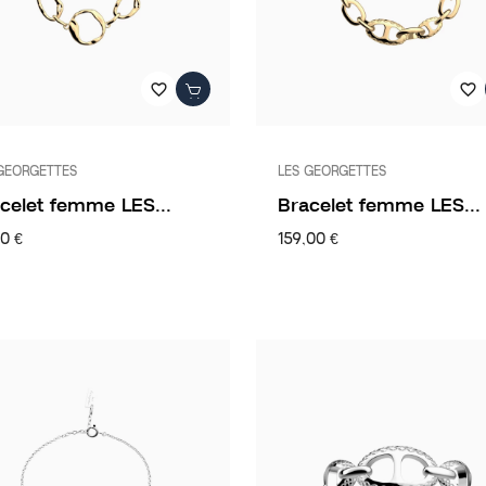
favorite_border
favorite_border
GEORGETTES
LES GEORGETTES
celet femme LES...
Bracelet femme LES...
0 €
159,00 €