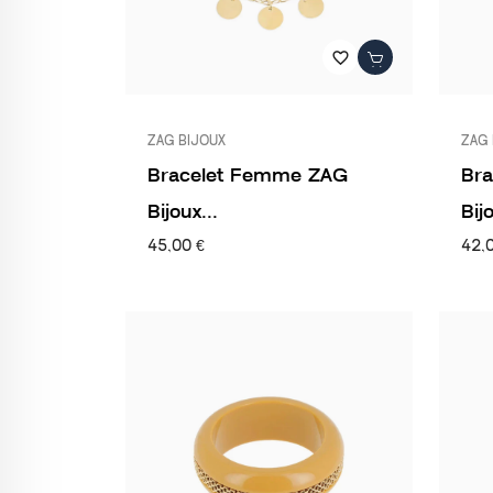
favorite_border
ZAG BIJOUX
ZAG 
Bracelet Femme ZAG
Br
Bijoux...
Bijo
45,00 €
42,