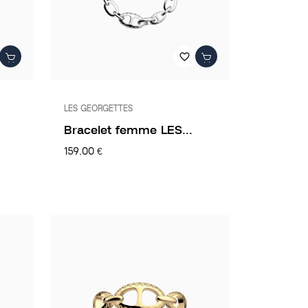
favorite_border
LES GEORGETTES
Bracelet femme LES...
159,00 €