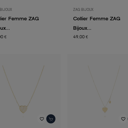
BIJOUX
ZAG BIJOUX
llier Femme ZAG
Collier Femme ZAG
ux...
Bijoux...
00 €
49,00 €
favorite_border
favorite_border