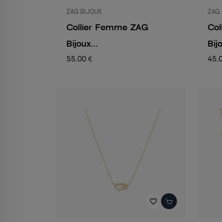
ZAG BIJOUX
ZAG 
Collier Femme ZAG
Co
Bijoux...
Bijo
55,00 €
45,
favorite_border