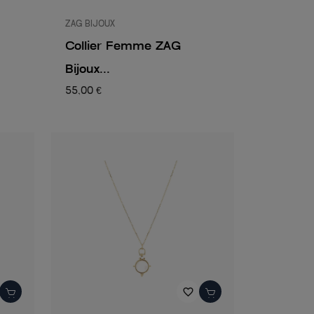
ZAG BIJOUX
Collier Femme ZAG
Bijoux...
55,00 €
favorite_border