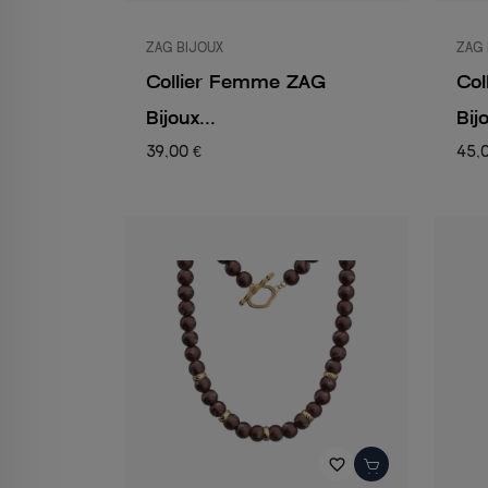
ZAG BIJOUX
ZAG 
Collier Femme ZAG
Co
Bijoux...
Bijo
39,00 €
45,
favorite_border