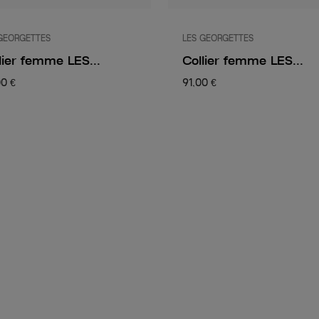
GEORGETTES
LES GEORGETTES
lier femme LES...
Collier femme LES...
00 €
91,00 €