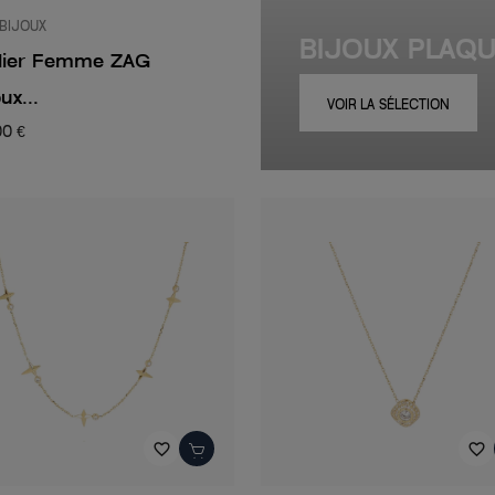
BIJOUX
BIJOUX PLAQ
llier Femme ZAG
ux...
VOIR LA SÉLECTION
00 €
favorite_border
favorite_border