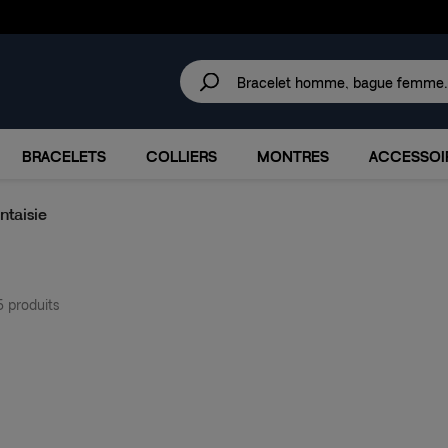
30 JOURS
POUR CHANGER D'AVIS.
IRES
MARQUES
PROMOTIONS
BRACELETS
COLLIERS
MONTRES
ACCESSOI
ntaisie
5 produits