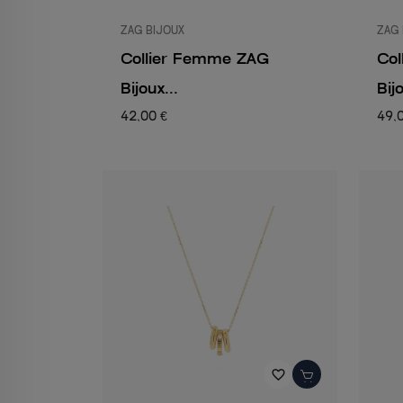
ZAG BIJOUX
ZAG 
Collier Femme ZAG
Co
Bijoux...
Bijo
42,00 €
49,
favorite_border