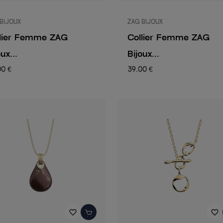
BIJOUX
ZAG BIJOUX
llier Femme ZAG
Collier Femme ZAG
ux...
Bijoux...
00 €
39,00 €
favorite_border
favorite_border