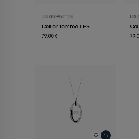
LES GEORGETTES
LES 
Collier femme LES...
Col
79,00 €
79,
favorite_border