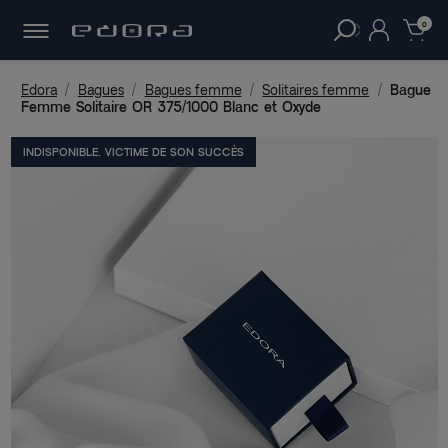
30 JOURS
POUR CHANGER D'AVIS.
clear
0
Edora
Bagues
Bagues femme
Solitaires femme
Bague
Femme Solitaire OR 375/1000 Blanc et Oxyde
INDISPONIBLE, VICTIME DE SON SUCCÈS