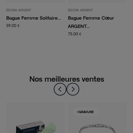
EDORA ARGENT
EDORA ARGENT
E
Bague Femme Solitaire...
Bague Femme Cœur
B
ARGENT...
59,00 €
6
75,00 €
Nos meilleures ventes
GRAVURE