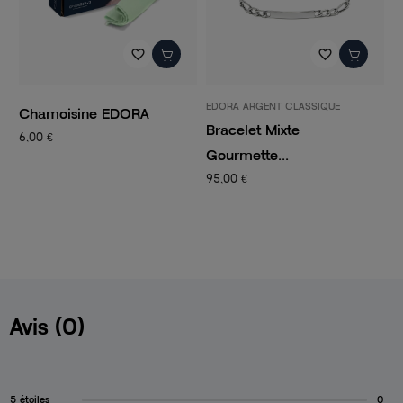
favorite_border
favorite_border
EDORA ARGENT CLASSIQUE
P
Chamoisine EDORA
Bracelet Mixte
C
6,00 €
Gourmette...
C
95,00 €
1
Avis (0)
5 étoiles
0