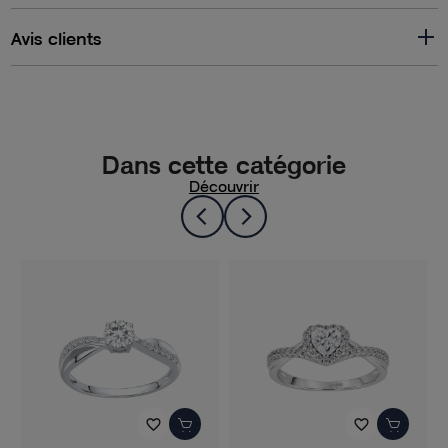
Avis clients
Dans cette catégorie
Découvrir
favorite_border
favorite_border