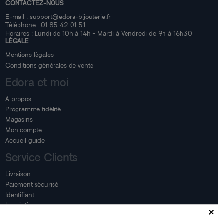
CONTACTEZ-NOUS
E-mail :
support@edora-bijouterie.fr
Téléphone :
01 85 42 01 51
Horaires : Lundi de 10h à 14h - Mardi à Vendredi de 9h à 16h30
LÉGALE
Mentions légales
Conditions générales de vente
Edora et moi
A propos
Programme fidélité
Magasins
Mon compte
Accueil guide
Service Clients
Livraison
Paiement sécurisé
Identifiant
Inscription
×
Mon compte