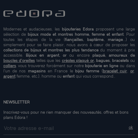
Modernes et audacieuses, les
bijouteries Edora
proposent une large
sélection de
bijoux mode et montres homme, femme et enfant
. Pour
toutes les étapes de la vie (
fiançailles, baptême, mariage
...) ou
simplement pour se faire plaisir, nous avons à cœur de proposer les
collections de bijoux et montres les plus tendance
du moment à prix
accessible.
Bijoux en argent, or
ou encore
plaqué, amoureux de
boucles d'oreilles
telles que les
créoles plaqué or
, bagues, bracelets
ou
colliers
, vous trouverez forcément sur notre
bijouterie en ligne
ou dans
l'un de nos
magasins
en France le
bijou femme
(
bracelet cuir
,
or
,
argent
femme, etc.), homme ou
enfant
qui vous correspond..
NEWSLETTER
Inscrivez-vous pour ne rien manquer des nouveautés, offres et bons
plans Edora !