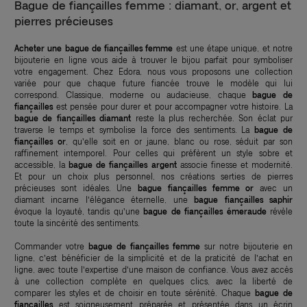
Bague de fiançailles femme : diamant, or, argent et
pierres précieuses
Acheter une bague de fiançailles femme
est une étape unique, et notre
bijouterie en ligne vous aide à trouver le bijou parfait pour symboliser
votre engagement. Chez Edora, nous vous proposons une collection
variée pour que chaque future fiancée trouve le modèle qui lui
correspond. Classique, moderne ou audacieuse, chaque
bague de
fiançailles
est pensée pour durer et pour accompagner votre histoire. La
bague de fiançailles diamant
reste la plus recherchée. Son éclat pur
traverse le temps et symbolise la force des sentiments. La
bague de
fiançailles or
, qu’elle soit en or jaune, blanc ou rose, séduit par son
raffinement intemporel. Pour celles qui préfèrent un style sobre et
accessible, la
bague de fiançailles argent
associe finesse et modernité.
Et pour un choix plus personnel, nos créations serties de pierres
précieuses sont idéales. Une
bague fiançailles femme or
avec un
diamant incarne l’élégance éternelle, une
bague fiançailles saphir
évoque la loyauté, tandis qu’une
bague de fiançailles émeraude
révèle
toute la sincérité des sentiments.
Commander votre
bague de fiançailles femme
sur notre bijouterie en
ligne, c’est bénéficier de la simplicité et de la praticité de l’achat en
ligne, avec toute l’expertise d’une maison de confiance. Vous avez accès
à une collection complète en quelques clics, avec la liberté de
comparer les styles et de choisir en toute sérénité. Chaque
bague de
fiançailles
est soigneusement préparée et présentée dans un écrin