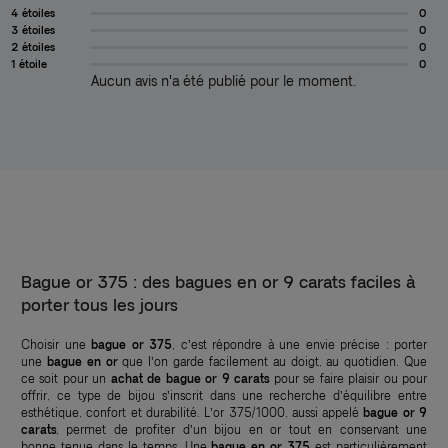
4 étoiles
0
3 étoiles
0
2 étoiles
0
1 étoile
0
Aucun avis n'a été publié pour le moment.
Bague or 375 : des bagues en or 9 carats faciles à
porter tous les jours
Choisir une
bague or 375
, c’est répondre à une envie précise : porter
une
bague en or
que l’on garde facilement au doigt, au quotidien. Que
ce soit pour un
achat de bague or 9 carats
pour se faire plaisir ou pour
offrir, ce type de bijou s’inscrit dans une recherche d’équilibre entre
esthétique, confort et durabilité. L’or 375/1000, aussi appelé
bague or 9
carats
, permet de profiter d’un bijou en or tout en conservant une
bonne tenue dans le temps. Une
bague en or 375
est particulièrement