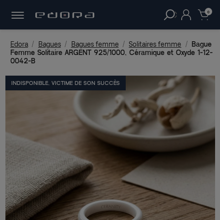
30 JOURS
POUR CHANGER D'AVIS.
clear
0
Edora
Bagues
Bagues femme
Solitaires femme
Bague
Femme Solitaire ARGENT 925/1000, Céramique et Oxyde 1-12-
0042-B
INDISPONIBLE, VICTIME DE SON SUCCÈS