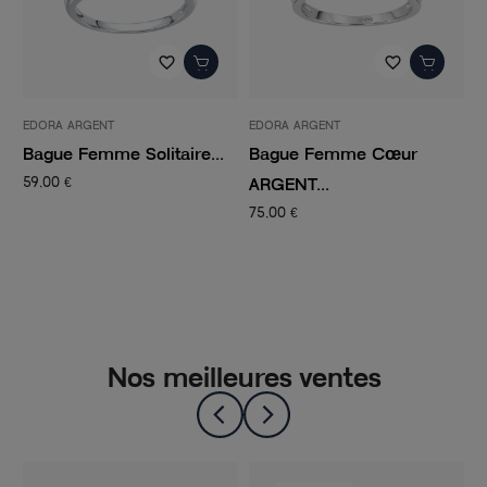
favorite_border
favorite_border
EDORA ARGENT
EDORA ARGENT
E
Bague Femme Solitaire...
Bague Femme Cœur
B
ARGENT...
59,00 €
6
75,00 €
Nos meilleures ventes