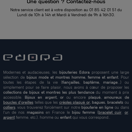
Une question ? Contactez-nous
Notre service client est à votre disposition au 01 85 42 01 51 du
Lundi de 10h à 14h et Mardi à Vendredi de 9h à 16h30.
Modernes et audacieuses, les
bijouteries Edora
proposent une large
sélection de
bijoux mode et montres homme, femme et enfant
. Pour
toutes les étapes de la vie (
fiançailles, baptême, mariage
...) ou
simplement pour se faire plaisir, nous avons à cœur de proposer les
collections de bijoux et montres les plus tendance
du moment à prix
accessible.
Bijoux en argent, or
ou encore
plaqué, amoureux de
boucles d'oreilles
telles que les
créoles plaqué or
, bagues, bracelets
ou
colliers
, vous trouverez forcément sur notre
bijouterie en ligne
ou dans
l'un de nos
magasins
en France le
bijou femme
(
bracelet cuir
,
or
,
argent
femme, etc.), homme ou
enfant
qui vous correspond..