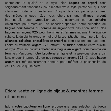
apprécient la qualité et le style. Nos
bagues en argent
sont
soigneusement fabriquées pour refléter votre style personnel, qu'il soit
classique, moderne ou audacieux. Chaque détail est pensé pour créer
des pièces uniques. Que vous cherchiez une
alliance argent
intemporelle pour symboliser votre engagement ou un
solitaire
éblouissant pour marquer une occasion spéciale, notre sélection de
bagues pour femme
ou
homme en argent
offre des choix infinis. Nos
bagues en argent 925 pour hommes et femmes
incarnent l'élégance
subtile, la durabilité exceptionnelle et la sophistication intemporelle. Nos
alliances
,
solitaires
,
chevalières en argent
et bien plus encore, capturent
l'éclat du véritable
argent 925
, offrant une fusion parfaite entre qualité
et style. Vous souhaitez
acheter une bague en argent pour homme ou
femme
? Parcourez notre
bijouterie en ligne
et laissez-vous séduire par
la splendeur intemporelle de nos
bagues en argent 925.
Chaque
bague
argent
est méticuleusement conçue pour refléter la personnalité de
celui ou celle qui la porte.
Edora, vente en ligne de bijoux & montres femme
et homme
Edora,
votre bijouterie en ligne
, propose une large sélection de
bijoux
pour femme, homme et enfant
. Quelque soit l’événement, anniversaire,