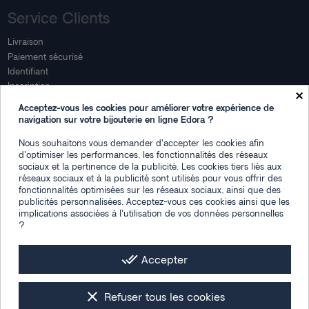
Service Clients
Livraison
Paiement sécurisé
Identifiant
Inscription
×
Mon compte
Acceptez-vous les cookies pour améliorer votre expérience de
navigation sur votre bijouterie en ligne Edora ?
Mon espace
Nous souhaitons vous demander d'accepter les cookies afin
Suivi de commande
d'optimiser les performances, les fonctionnalités des réseaux
Connexion
sociaux et la pertinence de la publicité. Les cookies tiers liés aux
Créez votre compte
réseaux sociaux et à la publicité sont utilisés pour vous offrir des
fonctionnalités optimisées sur les réseaux sociaux, ainsi que des
Des questions
publicités personnalisées. Acceptez-vous ces cookies ainsi que les
implications associées à l'utilisation de vos données personnelles
?
Contactez-nous
Plan du site
FAQ
done_all
Accepter
Facebook
Instagram
LinkedIn
clear
Refuser tous les cookies