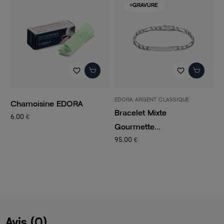
GRAVURE
favorite_border
favorite_border
EDORA ARGENT CLASSIQUE
P
Chamoisine EDORA
Bracelet Mixte
C
6,00 €
Gourmette...
C
95,00 €
1
Avis (0)