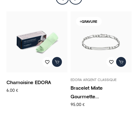
GRAVURE
favorite_border
favorite_border
EDORA ARGENT CLASSIQUE
P
Chamoisine EDORA
Bracelet Mixte
C
6,00 €
Gourmette...
C
95,00 €
1