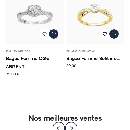
favorite_border
favorite_border
EDORA ARGENT
EDORA PLAQUE OR
E
Bague Femme Cœur
Bague Femme Solitaire...
B
ARGENT...
69,00 €
4
75,00 €
Nos meilleures ventes