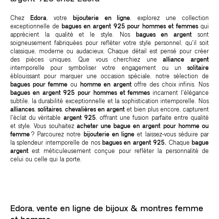
Chez
Edora
, votre
bijouterie en ligne
, explorez une collection
exceptionnelle de
bagues en argent 925
pour hommes et femmes
qui
apprécient la qualité et le style. Nos
bagues en argent
sont
soigneusement fabriquées pour refléter votre style personnel, qu'il soit
classique, moderne ou audacieux. Chaque détail est pensé pour créer
des pièces uniques. Que vous cherchiez une
alliance argent
intemporelle pour symboliser votre engagement ou un
solitaire
éblouissant pour marquer une occasion spéciale, notre sélection de
bagues pour femme
ou
homme en argent
offre des choix infinis. Nos
bagues en argent 925 pour hommes et femmes
incarnent l'élégance
subtile, la durabilité exceptionnelle et la sophistication intemporelle. Nos
alliances
,
solitaires
,
chevalières en argent
et bien plus encore, capturent
l'éclat du véritable
argent 925
, offrant une fusion parfaite entre qualité
et style. Vous souhaitez
acheter une bague en argent pour homme ou
femme
? Parcourez notre
bijouterie en ligne
et laissez-vous séduire par
la splendeur intemporelle de nos
bagues en argent 925.
Chaque
bague
argent
est méticuleusement conçue pour refléter la personnalité de
celui ou celle qui la porte.
Edora, vente en ligne de bijoux & montres femme