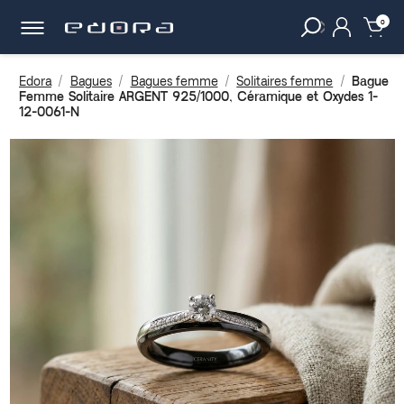
30 JOURS
POUR CHANGER D'AVIS.
clear
0
Edora
Bagues
Bagues femme
Solitaires femme
Bague
Femme Solitaire ARGENT 925/1000, Céramique et Oxydes 1-
12-0061-N