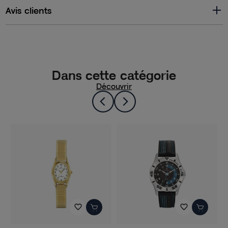
Avis clients
Dans cette catégorie
Découvrir
favorite_border
favorite_border