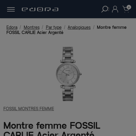
30 JOURS
POUR CHANGER D'AVIS.
clear
0
Edora
Montres
Par type
Analogiques
Montre femme
FOSSIL CARLIE Acier Argenté
FOSSIL MONTRES FEMME
Montre femme FOSSIL
CARLIE Acier Argenté