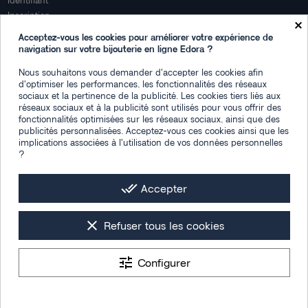
Identifiant
Inscription
×
Mon compte
Acceptez-vous les cookies pour améliorer votre expérience de
navigation sur votre bijouterie en ligne Edora ?
Mon espace
Nous souhaitons vous demander d'accepter les cookies afin
Suivi de commande
d'optimiser les performances, les fonctionnalités des réseaux
Connexion
sociaux et la pertinence de la publicité. Les cookies tiers liés aux
Créez votre compte
réseaux sociaux et à la publicité sont utilisés pour vous offrir des
fonctionnalités optimisées sur les réseaux sociaux, ainsi que des
Des questions
publicités personnalisées. Acceptez-vous ces cookies ainsi que les
implications associées à l'utilisation de vos données personnelles
Contactez-nous
?
Plan du site
FAQ
done_all
Accepter
Facebook
Instagram
LinkedIn
clear
Refuser tous les cookies
tune
Configurer
Les photos de mise en situation sont générées par IA
Tous droits réservés © 2026 -
Bijouterie Edora : montres & bijoux femme,
9.4
/10
homme et enfant
- Designed by
Section 4®
1538 avis