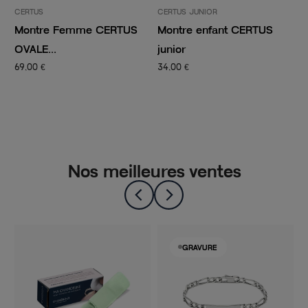
CERTUS
CERTUS JUNIOR
C
Montre Femme CERTUS
Montre enfant CERTUS
M
OVALE...
junior
c
69,00 €
34,00 €
4
Nos meilleures ventes
GRAVURE