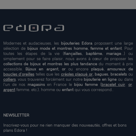
Modernes et audacieuses, les
bijouteries Edora
proposent une large
sélection de
bijoux mode et montres homme, femme et enfant
. Pour
toutes les étapes de la vie (
fiançailles, baptême, mariage
...) ou
simplement pour se faire plaisir, nous avons à cœur de proposer les
collections de bijoux et montres les plus tendance
du moment à prix
accessible.
Bijoux en argent, or
ou encore
plaqué, amoureux de
boucles d'oreilles
telles que les
créoles plaqué or
, bagues, bracelets
ou
colliers
, vous trouverez forcément sur notre
bijouterie en ligne
ou dans
l'un de nos
magasins
en France le
bijou femme
(
bracelet cuir
,
or
,
argent
femme, etc.), homme ou
enfant
qui vous correspond..
NEWSLETTER
Inscrivez-vous pour ne rien manquer des nouveautés, offres et bons
plans Edora !