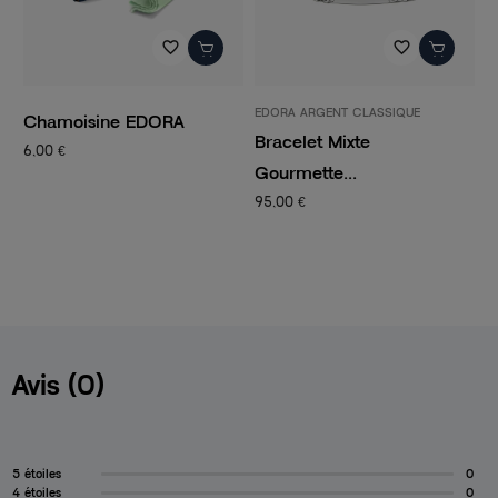
favorite_border
favorite_border
EDORA ARGENT CLASSIQUE
P
Chamoisine EDORA
Bracelet Mixte
C
6,00 €
Gourmette...
C
95,00 €
1
Avis (0)
5 étoiles
0
4 étoiles
0