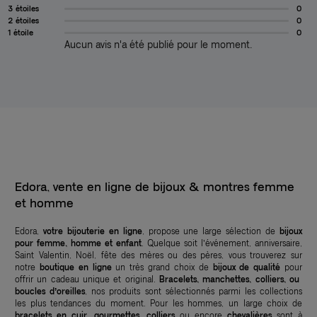
3 étoiles
0
2 étoiles
0
1 étoile
0
Aucun avis n'a été publié pour le moment.
Edora, vente en ligne de bijoux & montres femme
et homme
Edora,
votre bijouterie en ligne
, propose une large sélection de
bijoux
pour femme, homme et enfant
. Quelque soit l’événement, anniversaire,
Saint Valentin, Noël, fête des mères ou des pères, vous trouverez sur
notre
boutique en ligne
un très grand choix de
bijoux de qualité
pour
offrir un cadeau unique et original.
Bracelets, manchettes, colliers, ou
boucles d’oreilles
, nos produits sont sélectionnés parmi les collections
les plus tendances du moment. Pour les hommes, un large choix de
bracelets en cuir, gourmettes, colliers
ou encore
chevalières
sont à