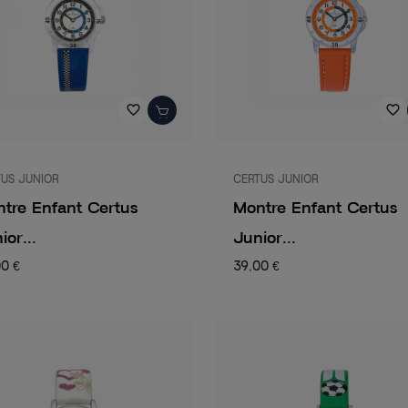
favorite_border
favorite_border
US JUNIOR
CERTUS JUNIOR
tre Enfant Certus
Montre Enfant Certus
ior...
Junior...
00 €
39,00 €