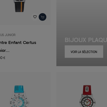
favorite_border
US JUNIOR
BIJOUX PLAQ
tre Enfant Certus
ior...
VOIR LA SÉLECTION
00 €