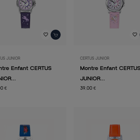
favorite_border
favorite_border
US JUNIOR
CERTUS JUNIOR
ntre Enfant CERTUS
Montre Enfant CERTU
IOR...
JUNIOR...
00 €
39,00 €