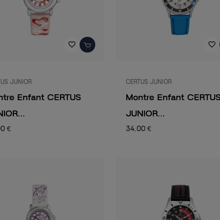
favorite_border
favorite_border
US JUNIOR
CERTUS JUNIOR
ntre Enfant CERTUS
Montre Enfant CERTU
IOR...
JUNIOR...
00 €
34,00 €