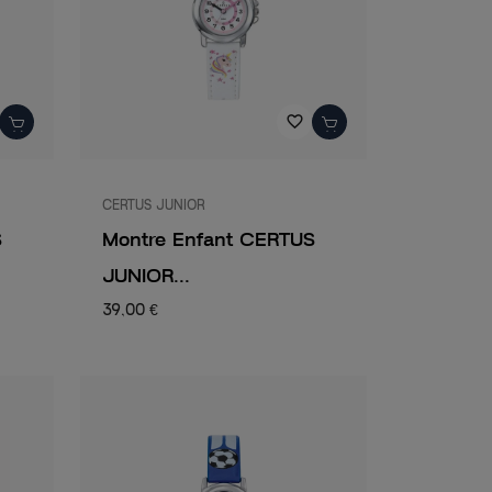
favorite_border
CERTUS JUNIOR
S
Montre Enfant CERTUS
JUNIOR...
39,00 €