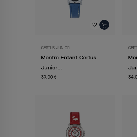
favorite_border
CERTUS JUNIOR
CERT
Montre Enfant Certus
Mon
Junior...
Jun
39,00 €
34,