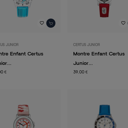
favorite_border
favorite_border
US JUNIOR
CERTUS JUNIOR
tre Enfant Certus
Montre Enfant Certus
ior...
Junior...
00 €
39,00 €