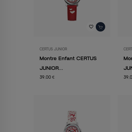
favorite_border
CERTUS JUNIOR
CERT
Montre Enfant CERTUS
Mo
JUNIOR...
JUN
39,00 €
39,