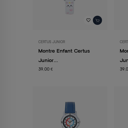
favorite_border
CERTUS JUNIOR
CERT
Montre Enfant Certus
Mon
Junior...
Jun
39,00 €
39,