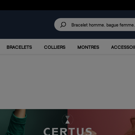
30 JOURS
POUR CHANGER D'AVIS.
IRES
MARQUES
PROMOTIONS
BRACELETS
COLLIERS
MONTRES
ACCESSOI