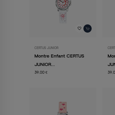
favorite_border
CERTUS JUNIOR
CERT
Montre Enfant CERTUS
Mo
JUNIOR...
JUN
39,00 €
39,