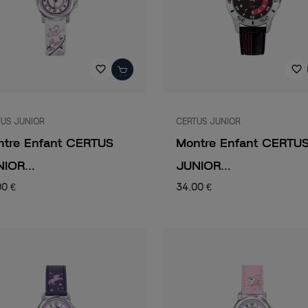
favorite_border
favorite_border
US JUNIOR
CERTUS JUNIOR
ntre Enfant CERTUS
Montre Enfant CERTU
IOR...
JUNIOR...
00 €
34,00 €