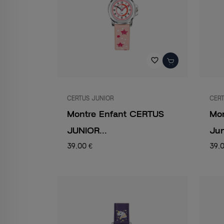
favorite_border
CERTUS JUNIOR
CERT
Montre Enfant CERTUS
Mon
JUNIOR...
Jun
39,00 €
39,