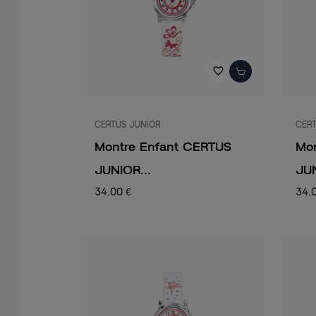
favorite_border
CERTUS JUNIOR
CERT
Montre Enfant CERTUS
Mo
JUNIOR...
JUN
34,00 €
34,