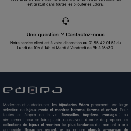
est gratuit dans toutes les bijouteries Edora.
Une question ? Contactez-nous
Notre service client est à votre disposition au 01 85 42 01 51 du
Lundi de 10h à 14h et Mardi à Vendredi de 9h à 16h30.
Modernes et audacieuses, les
bijouteries Edora
proposent une large
sélection de
bijoux mode et montres homme, femme et enfant
. Pour
toutes les étapes de la vie (
fiançailles, baptême, mariage
...) ou
simplement pour se faire plaisir, nous avons à cœur de proposer les
collections de bijoux et montres les plus tendance
du moment à prix
accessible.
Bijoux en argent, or
ou encore
plaqué, amoureux de