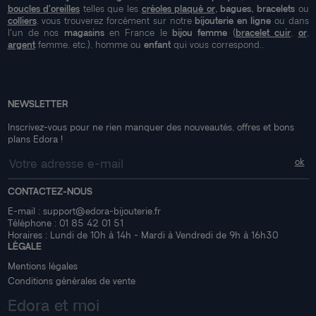
boucles d'oreilles
telles que les
créoles plaqué or
, bagues, bracelets
ou
colliers
, vous trouverez forcément sur notre
bijouterie en ligne
ou dans
l'un de nos
magasins
en France le
bijou femme
(
bracelet cuir
,
or
,
argent
femme, etc.), homme ou
enfant
qui vous correspond..
NEWSLETTER
Inscrivez-vous pour ne rien manquer des nouveautés, offres et bons
plans Edora !
CONTACTEZ-NOUS
E-mail :
support@edora-bijouterie.fr
Téléphone :
01 85 42 01 51
Horaires : Lundi de 10h à 14h - Mardi à Vendredi de 9h à 16h30
LÉGALE
Mentions légales
Conditions générales de vente
Edora et moi