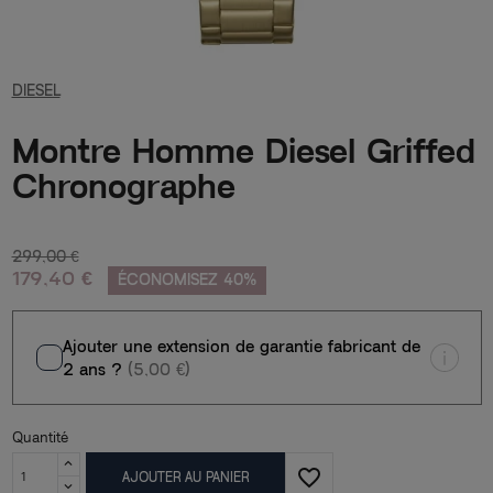
DIESEL
Montre Homme Diesel Griffed
Chronographe
299,00 €
179,40 €
ÉCONOMISEZ 40%
Ajouter une extension de garantie fabricant de
2 ans ?
(5,00 €)
Quantité
favorite_border
AJOUTER AU PANIER