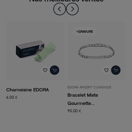
GRAVURE
favorite_border
favorite_border
EDORA ARGENT CLASSIQUE
P
Chamoisine EDORA
Bracelet Mixte
C
6,00 €
Gourmette...
C
95,00 €
1