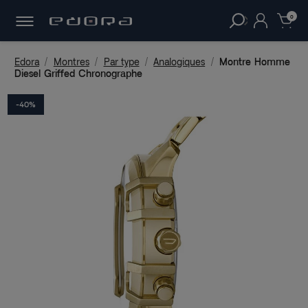
30 JOURS
POUR CHANGER D'AVIS.
clear
0
Edora
Montres
Par type
Analogiques
Montre Homme
Diesel Griffed Chronographe
-40%