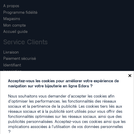
A propos
Programme fidélité
Magasins
Mon compte
Accueil guide
Service Clients
Livraison
Paiement sécurisé
Identifiant
Inscription
×
Mon compte
Acceptez-vous les cookies pour améliorer votre expérience de
navigation sur votre bijouterie en ligne Edora ?
Mon espace
Nous souhaitons vous demander d'accepter les cookies afin
Suivi de commande
d'optimiser les performances, les fonctionnalités des réseaux
Connexion
sociaux et la pertinence de la publicité. Les cookies tiers liés aux
Créez votre compte
réseaux sociaux et à la publicité sont utilisés pour vous offrir des
fonctionnalités optimisées sur les réseaux sociaux, ainsi que des
Des questions
publicités personnalisées. Acceptez-vous ces cookies ainsi que les
implications associées à l'utilisation de vos données personnelles
?
Contactez-nous