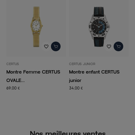
favorite_border
favorite_border
CERTUS
CERTUS JUNIOR
C
Montre Femme CERTUS
Montre enfant CERTUS
M
OVALE...
junior
c
69,00 €
34,00 €
4
Nos meilleures ventes