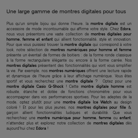
Une large gamme de montres digitales pour tous
Plus qu’un simple bijou qui donne l’heure, la
montre digitale
est un
accessoire de mode incontournable qui affirme votre style. Chez
Edora
,
nous vous présentons une vaste collection de
montres digitales pour
homme, femme et enfant
qui allient fonctionnalité, style et innovation.
Pour que vous puissiez trouver la
montre digitale
qui correspond à votre
look, notre sélection de
montres numériques pour homme et femme
présente un éventail de formes de boitiers : de la forme ronde classique
à la forme rectangulaire élégante ou encore à la forme carrée. Nos
montres digitales
présentent des fonctionnalités qui vont vous simplifier
la vie. Par exemple, nos
montres numériques
offrent une lecture rapide
et dynamique de l’heure grâce à leur affichage numérique. Vous êtes
sportif et vous recherchez une
montre digitale
? Optez pour une
montre digitale Casio G-Shock
! Cette
montre digitale homme
est
robuste, étanche et dotée de fonctions chronomètre pour vous
accompagner dans vos performances sportives. Pour les adeptes de la
mode, optez plutôt pour une
montre digitale Ice Watch
au design
coloré ! Et pour les plus jeunes, nos
montres digitales pour fille
&
garçon allient fonctionnalités ludiques et durabilité. Que vous
recherchiez une
montre numérique pour homme, femme
ou
enfant
,
n'attendez plus et explorez notre collection de
montres digitales
dès
aujourd'hui chez
Edora
!