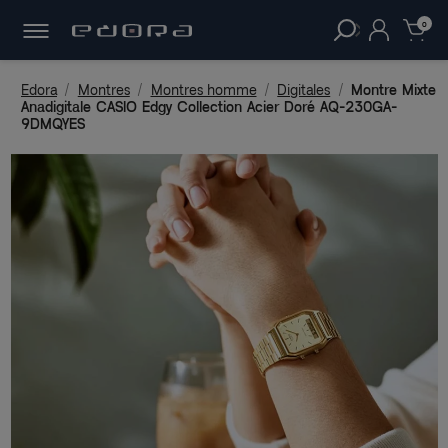
30 JOURS
POUR CHANGER D'AVIS.
clear
0
Edora
Montres
Montres homme
Digitales
Montre Mixte
Anadigitale CASIO Edgy Collection Acier Doré AQ-230GA-
9DMQYES