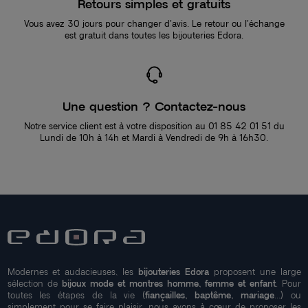
Retours simples et gratuits
Vous avez 30 jours pour changer d’avis. Le retour ou l’échange
est gratuit dans toutes les bijouteries Edora.
Une question ? Contactez-nous
Notre service client est à votre disposition au 01 85 42 01 51 du
Lundi de 10h à 14h et Mardi à Vendredi de 9h à 16h30.
Modernes et audacieuses, les
bijouteries Edora
proposent une large
sélection de
bijoux mode et montres homme, femme et enfant
. Pour
toutes les étapes de la vie (
fiançailles, baptême, mariage
...) ou
simplement pour se faire plaisir, nous avons à cœur de proposer les