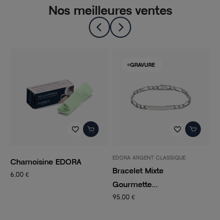
Nos meilleures ventes
GRAVURE
favorite_border
favorite_border
EDORA ARGENT CLASSIQUE
P
Chamoisine EDORA
Bracelet Mixte
C
6,00 €
Gourmette...
C
95,00 €
1