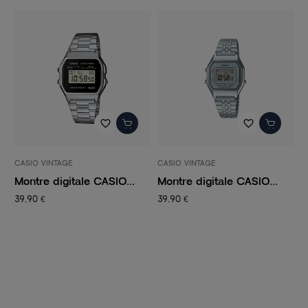
favorite_border
favorite_border
CASIO VINTAGE
CASIO VINTAGE
C
Montre digitale CASIO...
Montre digitale CASIO...
M
S
39,90 €
39,90 €
9