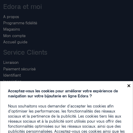
Edora et moi
A propos
Programme fidélité
Magasins
Mon compte
Accueil guide
Service Clients
Livraison
Paiement sécurisé
Identifiant
Inscription
×
Mon compte
Acceptez-vous les cookies pour améliorer votre expérience de
navigation sur votre bijouterie en ligne Edora ?
Mon espace
Nous souhaitons vous demander d'accepter les cookies afin
Suivi de commande
d'optimiser les performances, les fonctionnalités des réseaux
Connexion
sociaux et la pertinence de la publicité. Les cookies tiers liés aux
Créez votre compte
réseaux sociaux et à la publicité sont utilisés pour vous offrir des
fonctionnalités optimisées sur les réseaux sociaux, ainsi que des
Des questions
publicités personnalisées. Acceptez-vous ces cookies ainsi que les