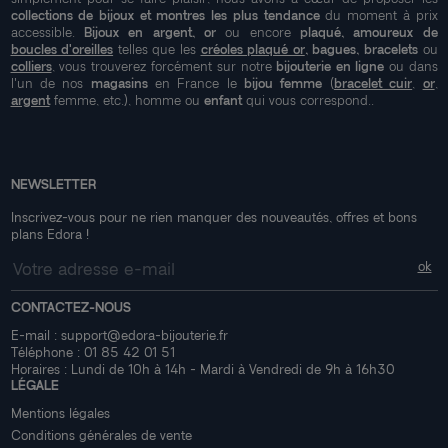
collections de bijoux et montres les plus tendance
du moment à prix
accessible.
Bijoux en argent, or
ou encore
plaqué, amoureux de
boucles d'oreilles
telles que les
créoles plaqué or
, bagues, bracelets
ou
colliers
, vous trouverez forcément sur notre
bijouterie en ligne
ou dans
l'un de nos
magasins
en France le
bijou femme
(
bracelet cuir
,
or
,
argent
femme, etc.), homme ou
enfant
qui vous correspond..
NEWSLETTER
Inscrivez-vous pour ne rien manquer des nouveautés, offres et bons
plans Edora !
CONTACTEZ-NOUS
E-mail :
support@edora-bijouterie.fr
Téléphone :
01 85 42 01 51
Horaires : Lundi de 10h à 14h - Mardi à Vendredi de 9h à 16h30
LÉGALE
Mentions légales
Conditions générales de vente