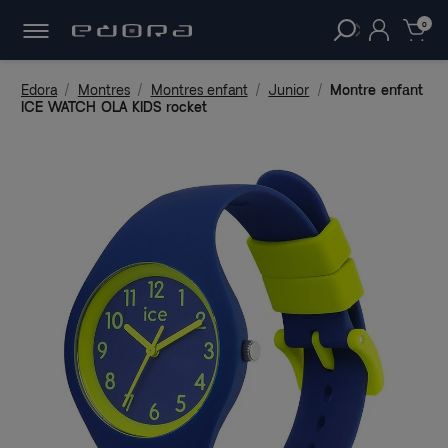
30 JOURS
POUR CHANGER D'AVIS.
clear
0
Edora
Montres
Montres enfant
Junior
Montre enfant
ICE WATCH OLA KIDS rocket