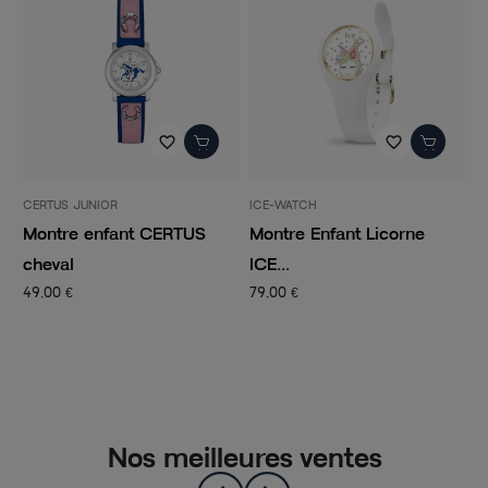
favorite_border
favorite_border
CERTUS JUNIOR
ICE-WATCH
I
Montre enfant CERTUS
Montre Enfant Licorne
M
cheval
ICE...
C
49,00 €
79,00 €
7
Nos meilleures ventes