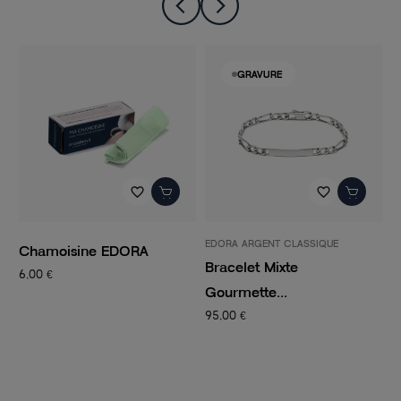
GRAVURE
favorite_border
favorite_border
EDORA ARGENT CLASSIQUE
P
Chamoisine EDORA
Bracelet Mixte
C
6,00 €
Gourmette...
C
95,00 €
1