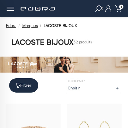
30 JOURS
POUR CHANGER D'AVIS.
clear
0
Edora
Marques
LACOSTE BIJOUX
LACOSTE BIJOUX
32 produits
TRIER PAR :
Filtrer
Choisir
