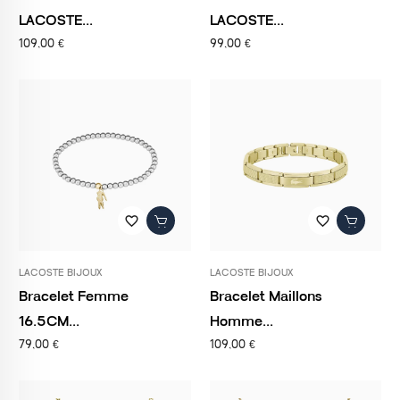
LACOSTE...
LACOSTE...
109,00 €
99,00 €
favorite_border
favorite_border
LACOSTE BIJOUX
LACOSTE BIJOUX
Bracelet Femme
Bracelet Maillons
16.5CM...
Homme...
79,00 €
109,00 €