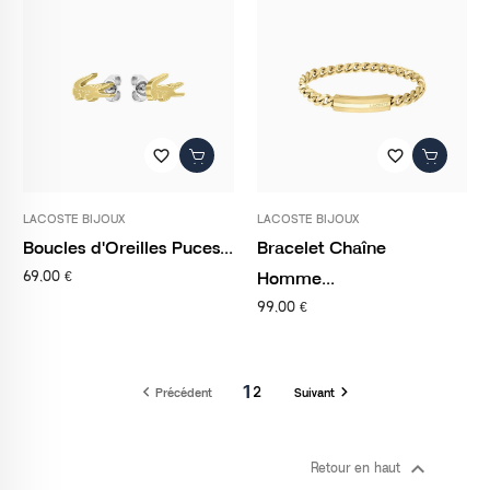
favorite_border
favorite_border
LACOSTE BIJOUX
LACOSTE BIJOUX
Boucles d'Oreilles Puces...
Bracelet Chaîne
Homme...
69,00 €
99,00 €
1


2
Précédent
Suivant

Retour en haut