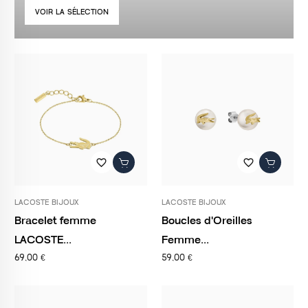
VOIR LA SÉLECTION
favorite_border
favorite_border
LACOSTE BIJOUX
LACOSTE BIJOUX
Bracelet femme
Boucles d'Oreilles
LACOSTE...
Femme...
69,00 €
59,00 €