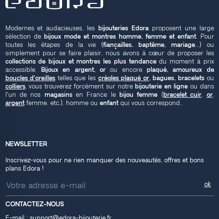
Modernes et audacieuses, les
bijouteries Edora
proposent une large
sélection de
bijoux mode et montres homme, femme et enfant
. Pour
toutes les étapes de la vie (
fiançailles, baptême, mariage
...) ou
simplement pour se faire plaisir, nous avons à cœur de proposer les
collections de bijoux et montres les plus tendance
du moment à prix
accessible.
Bijoux en argent, or
ou encore
plaqué, amoureux de
boucles d'oreilles
telles que les
créoles plaqué or
, bagues, bracelets
ou
colliers
, vous trouverez forcément sur notre
bijouterie en ligne
ou dans
l'un de nos
magasins
en France le
bijou femme
(
bracelet cuir
,
or
,
argent
femme, etc.), homme ou
enfant
qui vous correspond..
NEWSLETTER
Inscrivez-vous pour ne rien manquer des nouveautés, offres et bons
plans Edora !
CONTACTEZ-NOUS
E-mail :
support@edora-bijouterie.fr