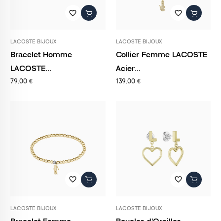
favorite_border
favorite_border
LACOSTE BIJOUX
LACOSTE BIJOUX
Bracelet Homme
Collier Femme LACOSTE
LACOSTE...
Acier...
79,00 €
139,00 €
favorite_border
favorite_border
LACOSTE BIJOUX
LACOSTE BIJOUX
Bracelet Femme
Boucles d'Oreilles