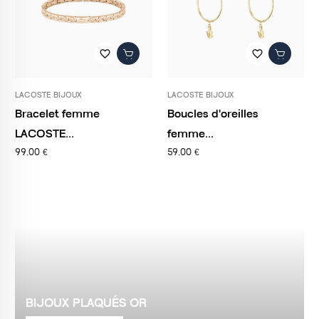
favorite_border
favorite_border
LACOSTE BIJOUX
LACOSTE BIJOUX
Bracelet femme
Boucles d'oreilles
LACOSTE...
femme...
99,00 €
59,00 €
BIJOUX PLAQUÉS OR