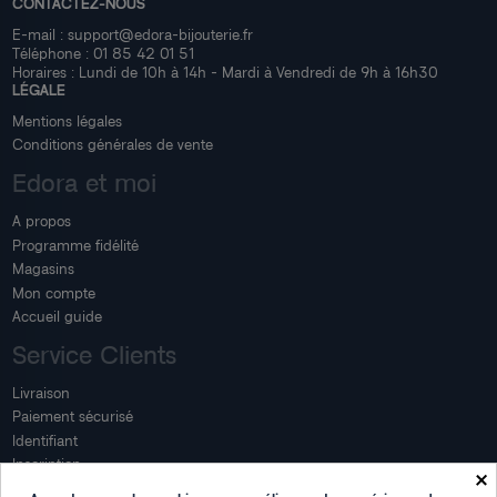
CONTACTEZ-NOUS
E-mail :
support@edora-bijouterie.fr
Téléphone :
01 85 42 01 51
Horaires : Lundi de 10h à 14h - Mardi à Vendredi de 9h à 16h30
LÉGALE
Mentions légales
Conditions générales de vente
Edora et moi
A propos
Programme fidélité
Magasins
Mon compte
Accueil guide
Service Clients
Livraison
Paiement sécurisé
Identifiant
Inscription
×
Mon compte