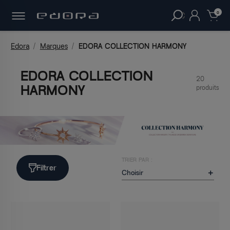
30 JOURS
POUR CHANGER D'AVIS.
clear
0
Edora
Marques
EDORA COLLECTION HARMONY
EDORA COLLECTION
20
HARMONY
produits
TRIER PAR :
Filtrer
Choisir
