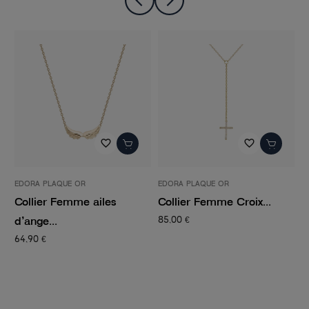
favorite_border
favorite_border
EDORA PLAQUE OR
EDORA PLAQUE OR
E
Collier Femme ailes
Collier Femme Croix...
C
d’ange...
P
85,00 €
64,90 €
8