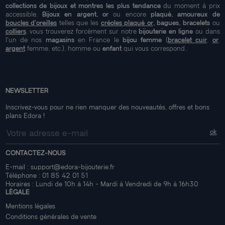
collections de bijoux et montres les plus tendance
du moment à prix
accessible.
Bijoux en argent, or
ou encore
plaqué, amoureux de
boucles d'oreilles
telles que les
créoles plaqué or
, bagues, bracelets
ou
colliers
, vous trouverez forcément sur notre
bijouterie en ligne
ou dans
l'un de nos
magasins
en France le
bijou femme
(
bracelet cuir
,
or
,
argent
femme, etc.), homme ou
enfant
qui vous correspond..
NEWSLETTER
Inscrivez-vous pour ne rien manquer des nouveautés, offres et bons
plans Edora !
CONTACTEZ-NOUS
E-mail :
support@edora-bijouterie.fr
Téléphone :
01 85 42 01 51
Horaires : Lundi de 10h à 14h - Mardi à Vendredi de 9h à 16h30
LÉGALE
Mentions légales
Conditions générales de vente