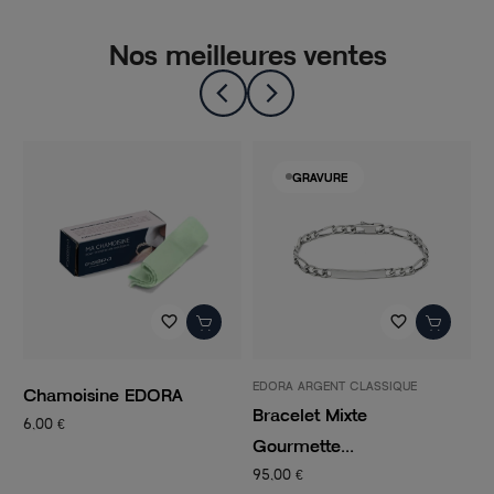
Nos meilleures ventes
GRAVURE
favorite_border
favorite_border
EDORA ARGENT CLASSIQUE
P
Chamoisine EDORA
Bracelet Mixte
C
6,00 €
Gourmette...
C
95,00 €
1