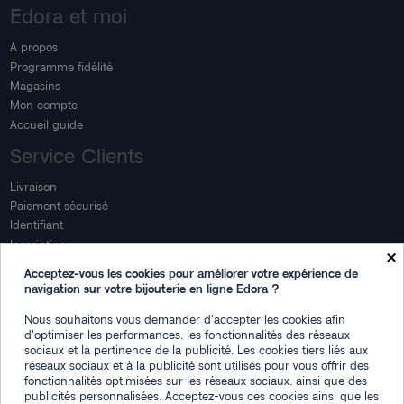
Edora et moi
A propos
Programme fidélité
Magasins
Mon compte
Accueil guide
Service Clients
Livraison
Paiement sécurisé
Identifiant
Inscription
×
Mon compte
Acceptez-vous les cookies pour améliorer votre expérience de
navigation sur votre bijouterie en ligne Edora ?
Mon espace
Nous souhaitons vous demander d'accepter les cookies afin
Suivi de commande
d'optimiser les performances, les fonctionnalités des réseaux
Connexion
sociaux et la pertinence de la publicité. Les cookies tiers liés aux
Créez votre compte
réseaux sociaux et à la publicité sont utilisés pour vous offrir des
fonctionnalités optimisées sur les réseaux sociaux, ainsi que des
Des questions
publicités personnalisées. Acceptez-vous ces cookies ainsi que les