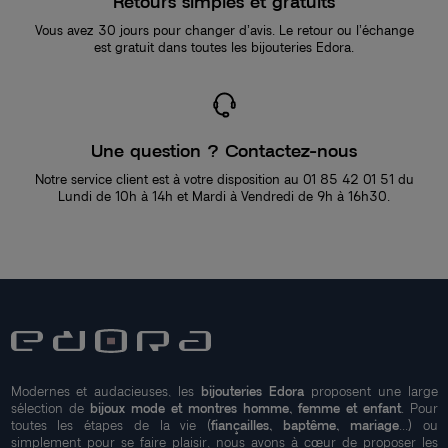
Retours simples et gratuits
Vous avez 30 jours pour changer d’avis. Le retour ou l’échange
est gratuit dans toutes les bijouteries Edora.
Une question ? Contactez-nous
Notre service client est à votre disposition au 01 85 42 01 51 du
Lundi de 10h à 14h et Mardi à Vendredi de 9h à 16h30.
Modernes et audacieuses, les
bijouteries Edora
proposent une large
sélection de
bijoux mode et montres homme, femme et enfant
. Pour
toutes les étapes de la vie (
fiançailles, baptême, mariage
...) ou
simplement pour se faire plaisir, nous avons à cœur de proposer les