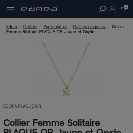
30 JOURS
POUR CHANGER D'AVIS.
clear
0
Edora
Colliers
Par matières
Colliers plaqué or
Collier
Femme Solitaire PLAQUE OR Jaune et Oxyde
EDORA PLAQUE OR
Collier Femme Solitaire
PLAQUE OR Jaune et Oxyde