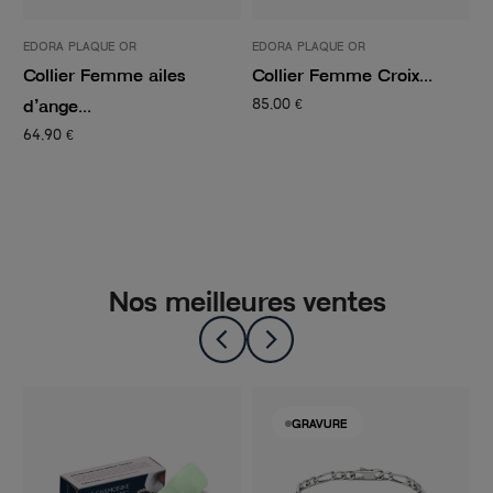
EDORA PLAQUE OR
EDORA PLAQUE OR
E
Collier Femme ailes
Collier Femme Croix...
C
d’ange...
P
85,00 €
64,90 €
8
Nos meilleures ventes
GRAVURE