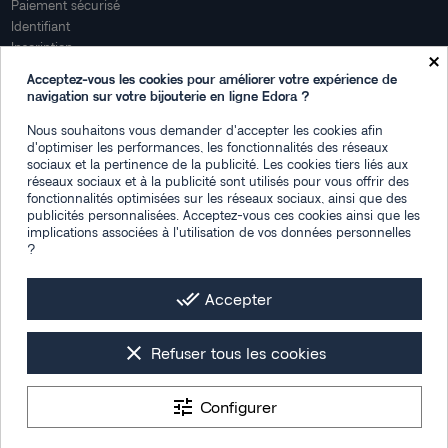
Paiement sécurisé
Identifiant
Inscription
×
Mon compte
Acceptez-vous les cookies pour améliorer votre expérience de
navigation sur votre bijouterie en ligne Edora ?
Mon espace
Nous souhaitons vous demander d'accepter les cookies afin
Suivi de commande
d'optimiser les performances, les fonctionnalités des réseaux
Connexion
sociaux et la pertinence de la publicité. Les cookies tiers liés aux
Créez votre compte
réseaux sociaux et à la publicité sont utilisés pour vous offrir des
fonctionnalités optimisées sur les réseaux sociaux, ainsi que des
Des questions
publicités personnalisées. Acceptez-vous ces cookies ainsi que les
implications associées à l'utilisation de vos données personnelles
?
Contactez-nous
Plan du site
FAQ
done_all
Accepter
Facebook
Instagram
LinkedIn
clear
Refuser tous les cookies
tune
Configurer
Les photos de mise en situation sont générées par IA
Tous droits réservés © 2026 -
Bijouterie Edora : montres & bijoux femme,
9.4
/10
1538 avis
homme et enfant
- Designed by
Section 4®