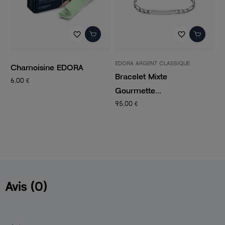
favorite_border
favorite_border
EDORA ARGENT CLASSIQUE
P
Chamoisine EDORA
Bracelet Mixte
C
6,00 €
Gourmette...
C
95,00 €
1
Avis (0)