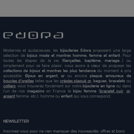
Modernes et audacieuses, les
bijouteries Edora
proposent une large
sélection de
bijoux mode et montres homme, femme et enfant
. Pour
toutes les étapes de la vie (
fiançailles, baptême, mariage
...) ou
simplement pour se faire plaisir, nous avons à cœur de proposer les
collections de bijoux et montres les plus tendance
du moment à prix
accessible.
Bijoux en argent, or
ou encore
plaqué, amoureux de
boucles d'oreilles
telles que les
créoles plaqué or
, bagues, bracelets
ou
colliers
, vous trouverez forcément sur notre
bijouterie en ligne
ou dans
l'un de nos
magasins
en France le
bijou femme
(
bracelet cuir
,
or
,
argent
femme, etc.), homme ou
enfant
qui vous correspond..
NEWSLETTER
Inscrivez-vous pour ne rien manquer des nouveautés, offres et bons