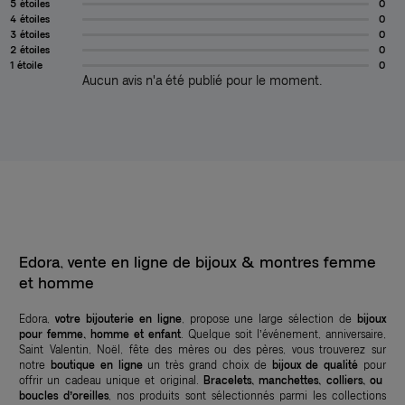
5 étoiles
0
4 étoiles
0
3 étoiles
0
2 étoiles
0
1 étoile
0
Aucun avis n'a été publié pour le moment.
Edora, vente en ligne de bijoux & montres femme
et homme
Edora,
votre bijouterie en ligne
, propose une large sélection de
bijoux
pour femme, homme et enfant
. Quelque soit l’événement, anniversaire,
Saint Valentin, Noël, fête des mères ou des pères, vous trouverez sur
notre
boutique en ligne
un très grand choix de
bijoux de qualité
pour
offrir un cadeau unique et original.
Bracelets, manchettes, colliers, ou
boucles d’oreilles
, nos produits sont sélectionnés parmi les collections