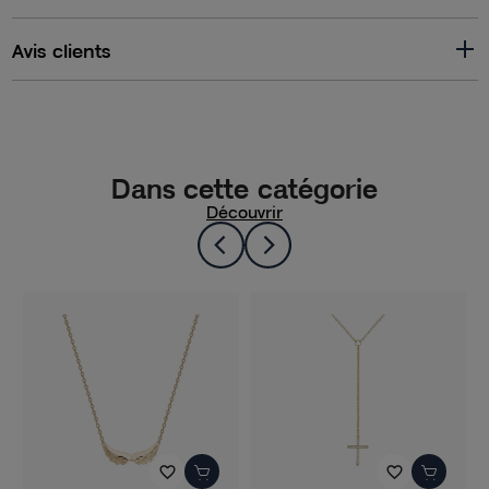
Avis clients
Dans cette catégorie
Découvrir
favorite_border
favorite_border