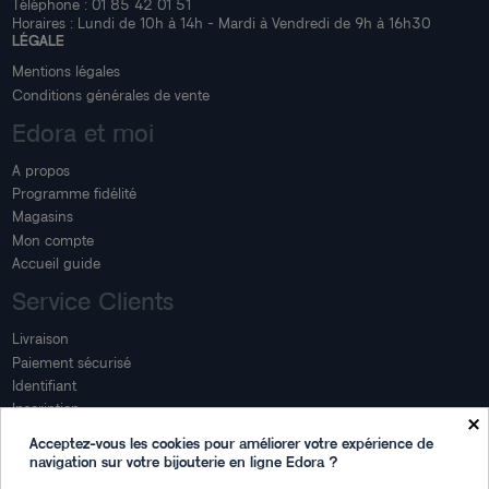
Téléphone :
01 85 42 01 51
Horaires : Lundi de 10h à 14h - Mardi à Vendredi de 9h à 16h30
LÉGALE
Mentions légales
Conditions générales de vente
Edora et moi
A propos
Programme fidélité
Magasins
Mon compte
Accueil guide
Service Clients
Livraison
Paiement sécurisé
Identifiant
Inscription
×
Mon compte
Acceptez-vous les cookies pour améliorer votre expérience de
navigation sur votre bijouterie en ligne Edora ?
Mon espace