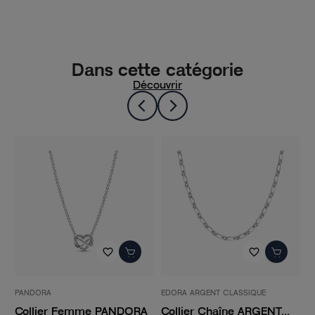
Dans cette catégorie
Découvrir
favorite_border
favorite_border
favori
EDORA ARGENT CLASSIQUE
EDORA ARGENT
mme PANDORA
Collier Chaîne ARGENT...
Collier Femme C