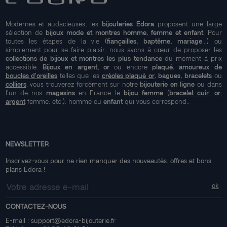
Modernes et audacieuses, les
bijouteries Edora
proposent une large
sélection de
bijoux mode et montres homme, femme et enfant
. Pour
toutes les étapes de la vie (
fiançailles, baptême, mariage
...) ou
simplement pour se faire plaisir, nous avons à cœur de proposer les
collections de bijoux et montres les plus tendance
du moment à prix
accessible.
Bijoux en argent, or
ou encore
plaqué, amoureux de
boucles d'oreilles
telles que les
créoles plaqué or
, bagues, bracelets
ou
colliers
, vous trouverez forcément sur notre
bijouterie en ligne
ou dans
l'un de nos
magasins
en France le
bijou femme
(
bracelet cuir
,
or
,
argent
femme, etc.), homme ou
enfant
qui vous correspond..
NEWSLETTER
Inscrivez-vous pour ne rien manquer des nouveautés, offres et bons
plans Edora !
CONTACTEZ-NOUS
E-mail :
support@edora-bijouterie.fr