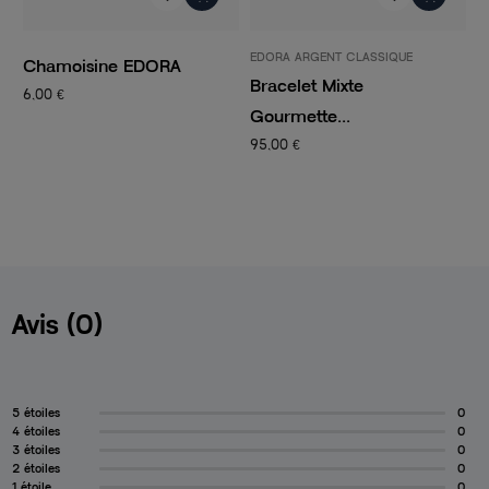
EDORA ARGENT CLASSIQUE
PANDORA
Bracelet Mixte
Charm Femme PANDO
Gourmette...
CLIP...
95,00 €
14,50 €
29,00 €
Avis (0)
5 étoiles
0
4 étoiles
0
3 étoiles
0
2 étoiles
0
1 étoile
0