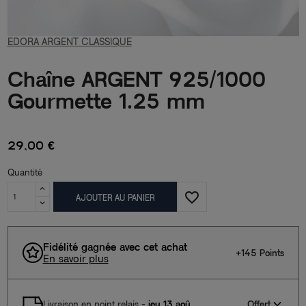
EDORA ARGENT CLASSIQUE
Chaîne ARGENT 925/1000
Gourmette 1.25 mm
29,00 €
Quantité
favorite_border
AJOUTER AU PANIER
Fidélité gagnée avec cet achat
+145 Points
En savoir plus
Offert
Livraison en point relais
-
jeu 13 aoû