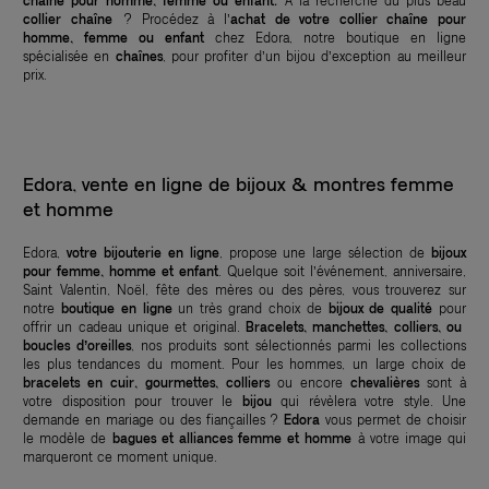
chaîne pour homme, femme ou enfant.
À la recherche du plus beau
collier
chaîne
? Procédez à l’
achat de votre collier chaîne pour
homme, femme ou enfant
chez Edora, notre boutique en ligne
spécialisée en
chaînes
, pour profiter d’un bijou d’exception au meilleur
prix.
Edora, vente en ligne de bijoux & montres femme
et homme
Edora,
votre bijouterie en ligne
, propose une large sélection de
bijoux
pour femme, homme et enfant
. Quelque soit l’événement, anniversaire,
Saint Valentin, Noël, fête des mères ou des pères, vous trouverez sur
notre
boutique en ligne
un très grand choix de
bijoux de qualité
pour
offrir un cadeau unique et original.
Bracelets, manchettes, colliers, ou
boucles d’oreilles
, nos produits sont sélectionnés parmi les collections
les plus tendances du moment. Pour les hommes, un large choix de
bracelets en cuir, gourmettes, colliers
ou encore
chevalières
sont à
votre disposition pour trouver le
bijou
qui révèlera votre style. Une
demande en mariage ou des fiançailles ?
Edora
vous permet de choisir
le modèle de
bagues et alliances femme et homme
à votre image qui
marqueront ce moment unique.