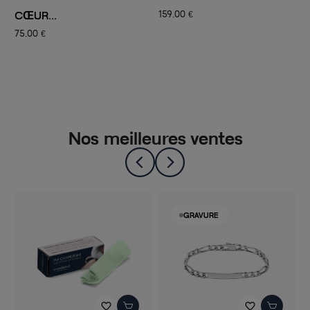
ARGENT...
159,00 €
85,00 €
Nos meilleures ventes
-50%
GRAVURE
favorite_border
favorite_border