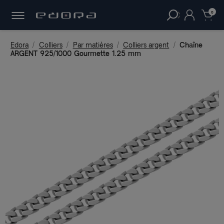
30 JOURS
POUR CHANGER D'AVIS.
clear
0
Edora
Colliers
Par matières
Colliers argent
Chaîne
ARGENT 925/1000 Gourmette 1.25 mm