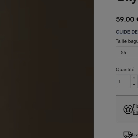
59,00 
GUIDE DE
Taille bag
54
Quantité
Fi
En
Li