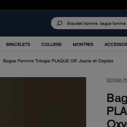
30 JOURS
POUR CHANGER D'AVIS.
IRES
MARQUES
PROMOTIONS
BRACELETS
COLLIERS
MONTRES
ACCESSOI
Bague Femme Trilogie PLAQUE OR Jaune et Oxydes
EDORA P
Bag
PLA
Oxy