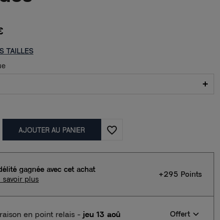
€
S TAILLES
ue
favorite_border
AJOUTER AU PANIER
délité gagnée avec cet achat
+295 Points
 savoir plus
vraison en point relais
-
jeu 13 aoû
Offert