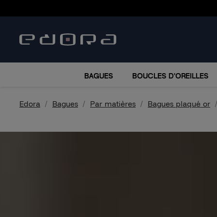
BRACELETS
COLLIERS
MONTRES
ACCESSO
BAGUES
BOUCLES D'OREILLES
Edora
Bagues
Par matières
Bagues plaqué or