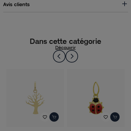
Avis clients
Dans cette catégorie
Découvrir
favorite_border
favorite_border