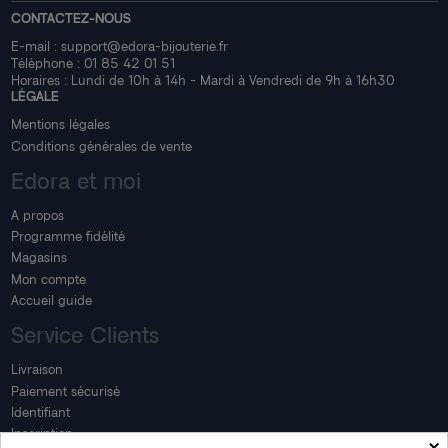
CONTACTEZ-NOUS
E-mail :
support@edora-bijouterie.fr
Téléphone :
01 85 42 01 51
Horaires : Lundi de 10h à 14h - Mardi à Vendredi de 9h à 16h30
LÉGALE
Mentions légales
Conditions générales de vente
Edora et moi
A propos
Programme fidélité
Magasins
Mon compte
Accueil guide
Service Clients
Livraison
Paiement sécurisé
Identifiant
Inscription
×