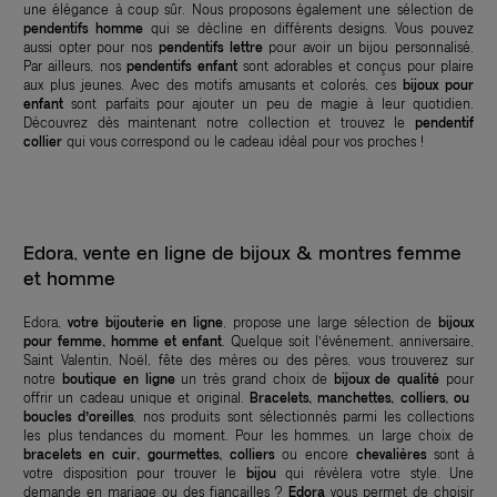
une élégance à coup sûr. Nous proposons également une sélection de
pendentifs homme
qui se décline en différents designs. Vous pouvez
aussi opter pour nos
pendentifs lettre
pour avoir un bijou personnalisé.
Par ailleurs, nos
pendentifs enfant
sont adorables et conçus pour plaire
aux plus jeunes. Avec des motifs amusants et colorés, ces
bijoux pour
enfant
sont parfaits pour ajouter un peu de magie à leur quotidien.
Découvrez dès maintenant notre collection et trouvez le
pendentif
collier
qui vous correspond ou le cadeau idéal pour vos proches !
Edora, vente en ligne de bijoux & montres femme
et homme
Edora,
votre bijouterie en ligne
, propose une large sélection de
bijoux
pour femme, homme et enfant
. Quelque soit l’événement, anniversaire,
Saint Valentin, Noël, fête des mères ou des pères, vous trouverez sur
notre
boutique en ligne
un très grand choix de
bijoux de qualité
pour
offrir un cadeau unique et original.
Bracelets, manchettes, colliers, ou
boucles d’oreilles
, nos produits sont sélectionnés parmi les collections
les plus tendances du moment. Pour les hommes, un large choix de
bracelets en cuir, gourmettes, colliers
ou encore
chevalières
sont à
votre disposition pour trouver le
bijou
qui révèlera votre style. Une
demande en mariage ou des fiançailles ?
Edora
vous permet de choisir