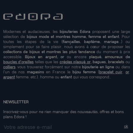
Modernes et audacieuses, les
bijouteries Edora
proposent une large
sélection de
bijoux mode et montres homme, femme et enfant
. Pour
toutes les étapes de la vie (
fiançailles, baptême, mariage
...) ou
simplement pour se faire plaisir, nous avons à cœur de proposer les
collections de bijoux et montres les plus tendance
du moment à prix
accessible.
Bijoux en argent, or
ou encore
plaqué, amoureux de
boucles d'oreilles
telles que les
créoles plaqué or
, bagues, bracelets
ou
colliers
, vous trouverez forcément sur notre
bijouterie en ligne
ou dans
l'un de nos
magasins
en France le
bijou femme
(
bracelet cuir
,
or
,
argent
femme, etc.), homme ou
enfant
qui vous correspond..
NEWSLETTER
Inscrivez-vous pour ne rien manquer des nouveautés, offres et bons
plans Edora !