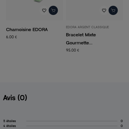
favorite_border
favorite_border
EDORA ARGENT CLASSIQUE
P
Chamoisine EDORA
Bracelet Mixte
C
6,00 €
Gourmette...
C
95,00 €
1
Avis (0)
5 étoiles
0
4 étoiles
0