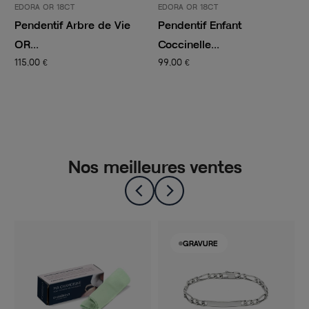
EDORA OR 18CT
EDORA OR 18CT
E
Pendentif Arbre de Vie
Pendentif Enfant
P
OR...
Coccinelle...
E
115,00 €
99,00 €
1
Nos meilleures ventes
GRAVURE