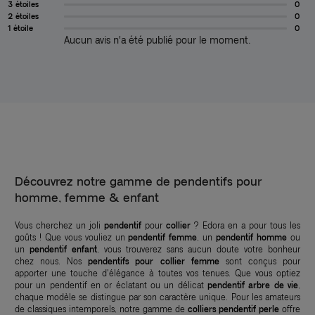
3 étoiles
0
2 étoiles
0
1 étoile
0
Aucun avis n'a été publié pour le moment.
Découvrez notre gamme de pendentifs pour
homme, femme & enfant
Vous cherchez un joli
pendentif
pour
collier
? Edora en a pour tous les
goûts ! Que vous vouliez un
pendentif femme
, un
pendentif homme
ou
un
pendentif enfant
, vous trouverez sans aucun doute votre bonheur
chez nous. Nos
pendentifs pour collier femme
sont conçus pour
apporter une touche d'élégance à toutes vos tenues. Que vous optiez
pour un pendentif en or éclatant ou un délicat
pendentif arbre de vie
,
chaque modèle se distingue par son caractère unique. Pour les amateurs
de classiques intemporels, notre gamme de
colliers pendentif perle
offre