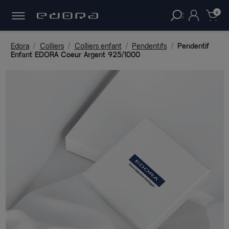
30 JOURS
POUR CHANGER D'AVIS.
clear
0
Edora
Colliers
Colliers enfant
Pendentifs
Pendentif
Enfant EDORA Coeur Argent 925/1000