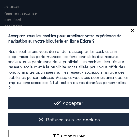
Livraison
Paiement sécurisé
Identifiant
Inscription
×
Mon compte
Acceptez-vous les cookies pour améliorer votre expérience de
navigation sur votre bijouterie en ligne Edora ?
Mon espace
Nous souhaitons vous demander d'accepter les cookies afin
Suivi de commande
d'optimiser les performances, les fonctionnalités des réseaux
Connexion
sociaux et la pertinence de la publicité. Les cookies tiers liés aux
Créez votre compte
réseaux sociaux et à la publicité sont utilisés pour vous offrir des
fonctionnalités optimisées sur les réseaux sociaux, ainsi que des
Des questions
publicités personnalisées. Acceptez-vous ces cookies ainsi que les
implications associées à l'utilisation de vos données personnelles
?
Contactez-nous
Plan du site
FAQ
done_all
Accepter
Facebook
Instagram
LinkedIn
clear
Refuser tous les cookies
tune
Configurer