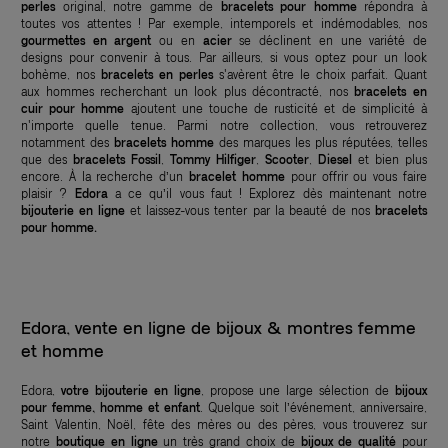
perles
original, notre gamme de
bracelets pour homme
répondra à
toutes vos attentes ! Par exemple, intemporels et indémodables, nos
gourmettes en argent
ou en
acier
se déclinent en une variété de
designs pour convenir à tous. Par ailleurs, si vous optez pour un look
bohème, nos
bracelets en perles
s'avèrent être le choix parfait. Quant
aux hommes recherchant un look plus décontracté, nos
bracelets en
cuir pour homme
ajoutent une touche de rusticité et de simplicité à
n'importe quelle tenue. Parmi notre collection, vous retrouverez
notamment des
bracelets homme
des marques les plus réputées, telles
que des
bracelets Fossil
,
Tommy Hilfiger
,
Scooter
,
Diesel
et bien plus
encore. À la recherche d’un
bracelet homme
pour offrir ou vous faire
plaisir ?
Edora
a ce qu’il vous faut ! Explorez dès maintenant notre
bijouterie en ligne
et laissez-vous tenter par la beauté de nos
bracelets
pour homme.
Edora, vente en ligne de bijoux & montres femme
et homme
Edora,
votre bijouterie en ligne
, propose une large sélection de
bijoux
pour femme, homme et enfant
. Quelque soit l’événement, anniversaire,
Saint Valentin, Noël, fête des mères ou des pères, vous trouverez sur
notre
boutique en ligne
un très grand choix de
bijoux de qualité
pour