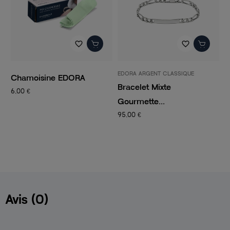
favorite_border
favorite_border
EDORA ARGENT CLASSIQUE
P
Chamoisine EDORA
Bracelet Mixte
C
6,00 €
Gourmette...
C
95,00 €
1
Avis (0)