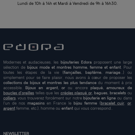
Lundi de 10h à 14h et Mardi à Vendredi de 9h à 16h30.
Modernes et audacieuses, les
bijouteries Edora
proposent une large
sélection de
bijoux mode et montres homme, femme et enfant
. Pour
toutes les étapes de la vie (
fiançailles, baptême, mariage
...) ou
simplement pour se faire plaisir, nous avons à cœur de proposer les
collections de bijoux et montres les plus tendance
du moment à prix
accessible.
Bijoux en argent, or
ou encore
plaqué, amoureux de
boucles d'oreilles
telles que les
créoles plaqué or
, bagues, bracelets
ou
colliers
, vous trouverez forcément sur notre
bijouterie en ligne
ou dans
l'un de nos
magasins
en France le
bijou femme
(
bracelet cuir
,
or
,
argent
femme, etc.), homme ou
enfant
qui vous correspond..
NEWSLETTER