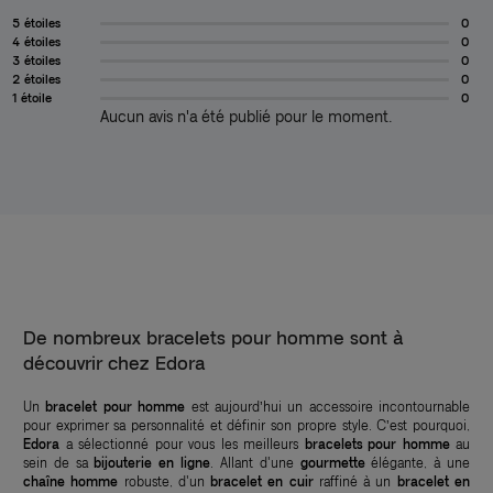
5 étoiles
0
4 étoiles
0
3 étoiles
0
2 étoiles
0
1 étoile
0
Aucun avis n'a été publié pour le moment.
De nombreux bracelets pour homme sont à
découvrir chez Edora
Un
bracelet pour homme
est aujourd’hui un accessoire incontournable
pour exprimer sa personnalité et définir son propre style. C’est pourquoi,
Edora
a sélectionné pour vous les meilleurs
bracelets pour homme
au
sein de sa
bijouterie en ligne
. Allant d'une
gourmette
élégante, à une
chaîne homme
robuste, d'un
bracelet en cuir
raffiné à un
bracelet en