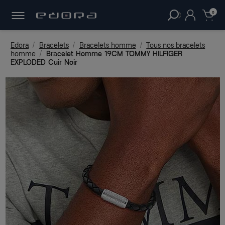
30 JOURS
POUR CHANGER D'AVIS.
clear
0
Edora
Bracelets
Bracelets homme
Tous nos bracelets
homme
Bracelet Homme 19CM TOMMY HILFIGER
EXPLODED Cuir Noir