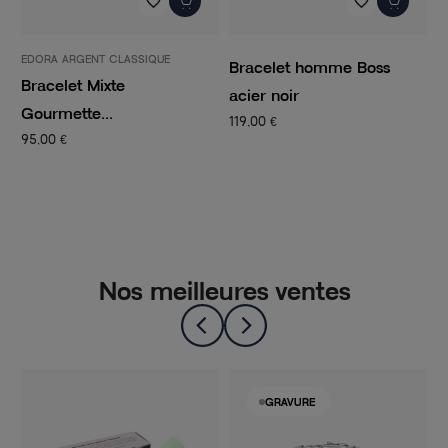
favorite_border
favorite_border
EDORA ARGENT CLASSIQUE
Bracelet homme Boss
B
Bracelet Mixte
acier noir
a
Gourmette...
119,00 €
1
95,00 €
Nos meilleures ventes
GRAVURE