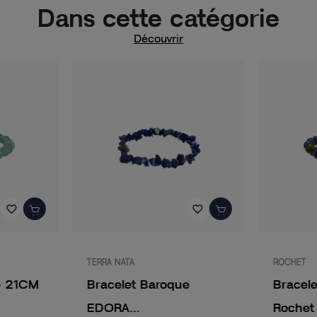
Dans cette catégorie
Découvrir
favorite_border
favorite_border
TERRA NATA
ROCHET
e 21CM
Bracelet Baroque
Bracel
EDORA...
Rochet 