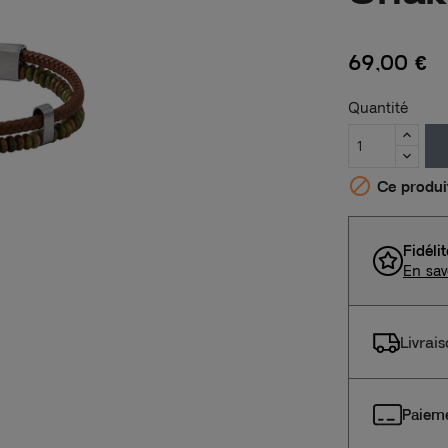
69,00 €
Quantité

Ce produit 
Fidéli
En sav
Livrai
Paieme