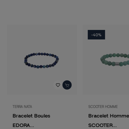
-40%
favorite_border
TERRA NATA
SCOOTER HOMME
Bracelet Boules
Bracelet Homm
EDORA...
SCOOTER...