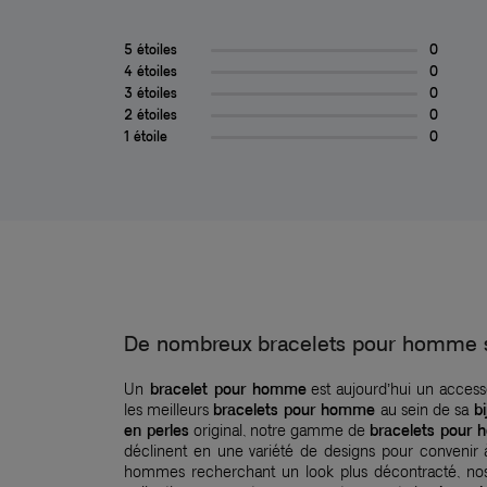
5 étoiles
0
4 étoiles
0
3 étoiles
0
2 étoiles
0
1 étoile
0
De nombreux bracelets pour homme s
Un
bracelet pour homme
est aujourd’hui un accesso
les meilleurs
bracelets pour homme
au sein de sa
bi
en perles
original, notre gamme de
bracelets pour
déclinent en une variété de designs pour convenir 
hommes recherchant un look plus décontracté, n