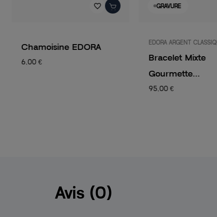
favorite_border
GRAVURE
EDORA ARGENT CLASSI
Chamoisine EDORA
Bracelet Mixte
6,00 €
Gourmette...
95,00 €
Avis (0)