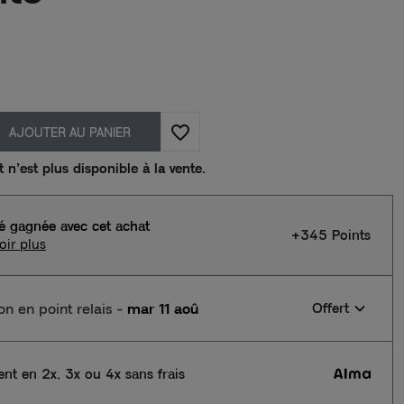
favorite_border
AJOUTER AU PANIER
n’est plus disponible à la vente.
té gagnée avec cet achat
+345 Points
oir plus
son en point relais
-
mar 11 aoû
Offert
nt en 2x, 3x ou 4x sans frais