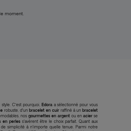
 le moment.
 style. C’est pourquoi,
Edora
a sélectionné pour vous
me
robuste, d'un
bracelet en cuir
raffiné à un
bracelet
démodables, nos
gourmettes en argent
ou en
acier
se
s en perles
s'avèrent être le choix parfait. Quant aux
 de simplicité à n'importe quelle tenue. Parmi notre