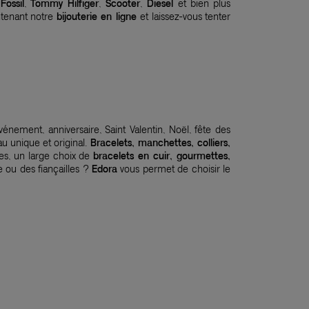
Fossil
,
Tommy Hilfiger
,
Scooter
,
Diesel
et bien plus
ntenant notre
bijouterie en ligne
et laissez-vous tenter
événement, anniversaire, Saint Valentin, Noël, fête des
u unique et original.
Bracelets, manchettes, colliers,
es, un large choix de
bracelets en cuir, gourmettes,
 ou des fiançailles ?
Edora
vous permet de choisir le