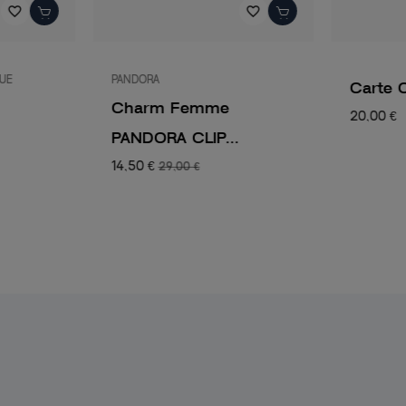
favorite_border
favorite_border
QUE
PANDORA
Carte 
Charm Femme
20,00 €
PANDORA CLIP...
14,50 €
29,00 €