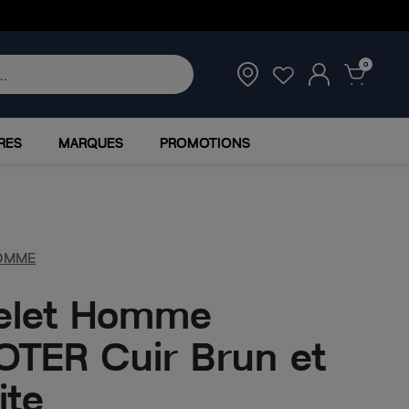
0
RES
MARQUES
PROMOTIONS
OMME
elet Homme
TER Cuir Brun et
ite