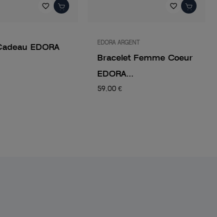
favorite_border
favorite_border
EDORA ARGENT
Cadeau EDORA
Bracelet Femme Coeur
EDORA...
59,00 €