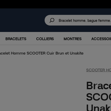
30 JOURS
POUR CHANGER D'AVIS.
IRES
MARQUES
PROMOTIONS
BRACELETS
COLLIERS
MONTRES
ACCESSOI
acelet Homme SCOOTER Cuir Brun et Unakite
SCOOTER H
Brac
SCOO
Unak