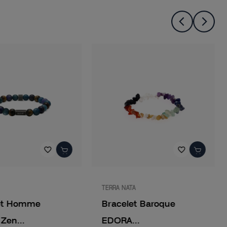
favorite_border
favorite_border
TERRA NATA
et Homme
Bracelet Baroque
Zen...
EDORA...