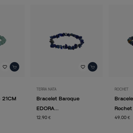
favorite_border
favorite_border
TERRA NATA
ROCHET
e 21CM
Bracelet Baroque
Bracel
EDORA...
Rochet 
12,90 €
49,00 €