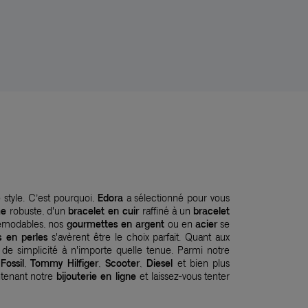
 style. C’est pourquoi,
Edora
a sélectionné pour vous
me
robuste, d'un
bracelet en cuir
raffiné à un
bracelet
démodables, nos
gourmettes en argent
ou en
acier
se
s en perles
s'avèrent être le choix parfait. Quant aux
 de simplicité à n'importe quelle tenue. Parmi notre
Fossil
,
Tommy Hilfiger
,
Scooter
,
Diesel
et bien plus
ntenant notre
bijouterie en ligne
et laissez-vous tenter