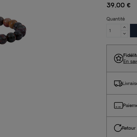
39,00 €
Quantité
Fidéli
En sav
Livrai
Paieme
Retour 