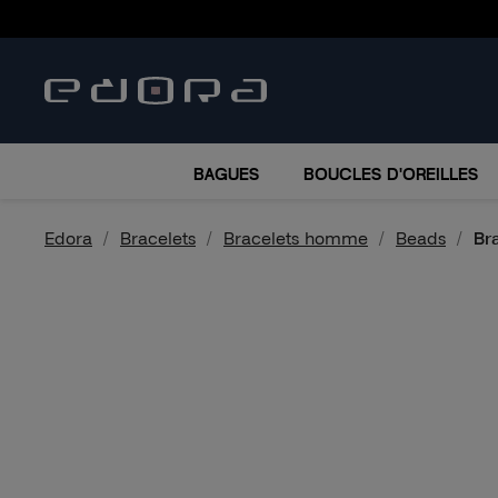
BRACELETS
COLLIERS
MONTRES
ACCESSO
BAGUES
BOUCLES D'OREILLES
Edora
Bracelets
Bracelets homme
Beads
Br