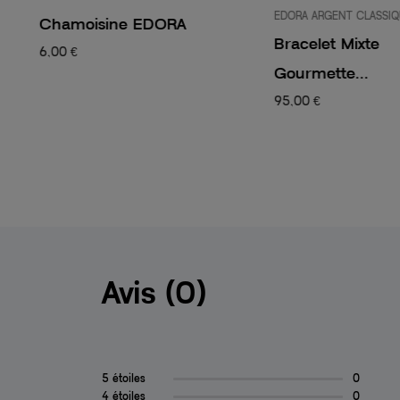
EDORA ARGENT CLASSI
Chamoisine EDORA
Bracelet Mixte
6,00 €
Gourmette...
95,00 €
Avis (0)
5 étoiles
0
4 étoiles
0