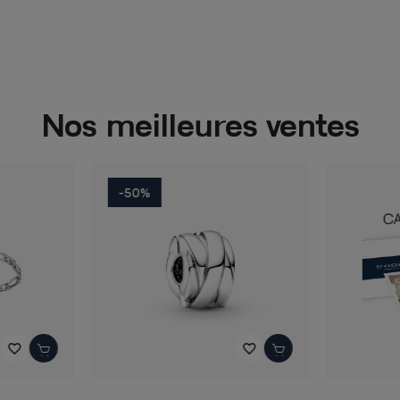
Nos meilleures ventes
-50%
favorite_border
favorite_border