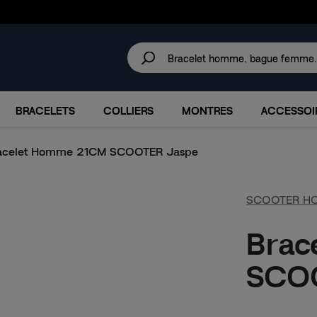
30 JOURS
POUR CHANGER D'AVIS.
IRES
MARQUES
PROMOTIONS
BRACELETS
COLLIERS
MONTRES
ACCESSOI
acelet Homme 21CM SCOOTER Jaspe
SCOOTER H
Brac
SCO