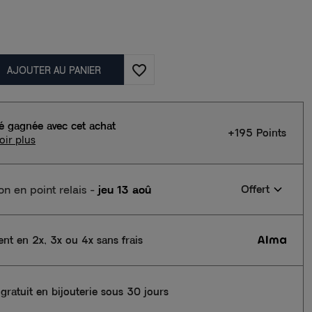
favorite_border
AJOUTER AU PANIER
té gagnée avec cet achat
+195 Points
oir plus
son en point relais
-
jeu 13 aoû
Offert
nt en 2x, 3x ou 4x sans frais
gratuit en bijouterie sous 30 jours