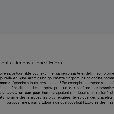
ont à découvrir chez Edora
ire incontournable pour exprimer sa personnalité et définir son propre
jouterie en ligne
. Allant d'une
gourmette
élégante, à une
chaîne hom
 homme
répondra à toutes vos attentes ! Par exemple, intemporels et in
à tous. Par ailleurs, si vous optez pour un look bohème, nos
bracelet
os
bracelets en cuir pour homme
ajoutent une touche de rusticité et
lets homme
des marques les plus réputées, telles que des
bracelets 
frir ou vous faire plaisir ?
Edora
a ce qu’il vous faut ! Explorez dès mai