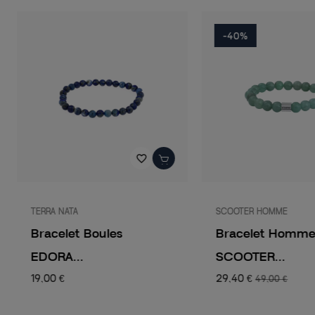
-40%
favorite_border
TERRA NATA
SCOOTER HOMME
Bracelet Boules
Bracelet Homm
EDORA...
SCOOTER...
19,00 €
29,40 €
49,00 €