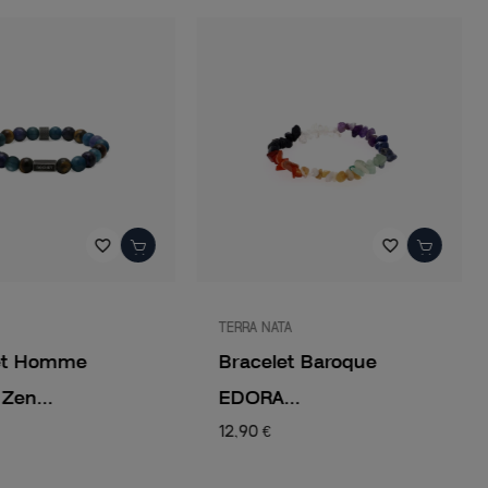
favorite_border
favorite_border
TERRA NATA
et Homme
Bracelet Baroque
Zen...
EDORA...
12,90 €