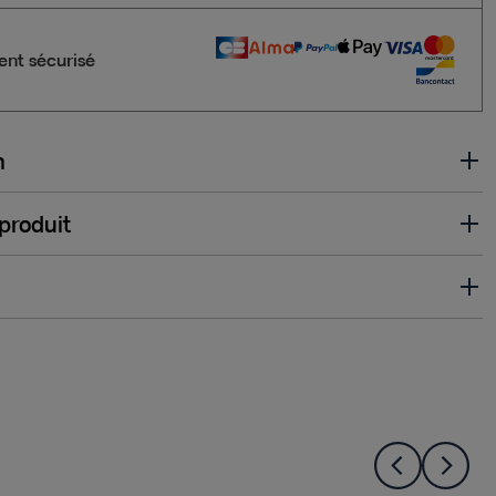
nt sécurisé
n
 produit