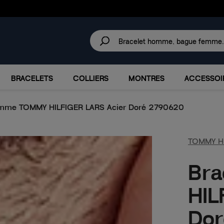
30 JOURS
POUR CHANGER D'AVIS.
IRES
MARQUES
PROMOTIONS
BRACELETS
COLLIERS
MONTRES
ACCESSOI
omme TOMMY HILFIGER LARS Acier Doré 2790620
TOMMY HI
Br
HIL
Do