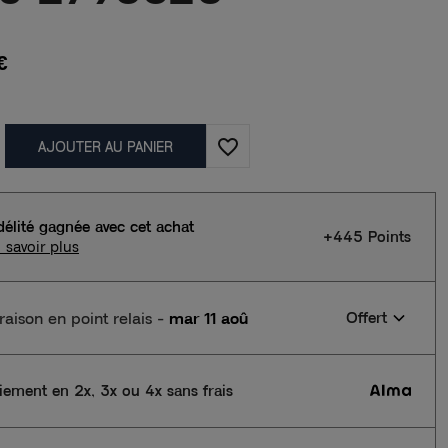
€
favorite_border
AJOUTER AU PANIER
délité gagnée avec cet achat
+445 Points
 savoir plus
vraison en point relais
-
mar 11 aoû
Offert
iement en 2x, 3x ou 4x sans frais