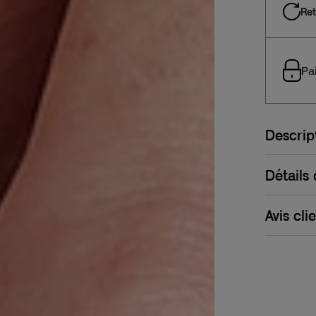
Ret
Pa
Descrip
Détails
Avis cli