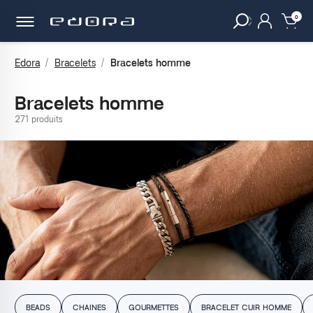
30 JOURS
POUR CHANGER D'AVIS.
clear
0
Edora
Bracelets
Bracelets homme
Bracelets homme
271 produits
BEADS
CHAINES
GOURMETTES
BRACELET CUIR HOMME