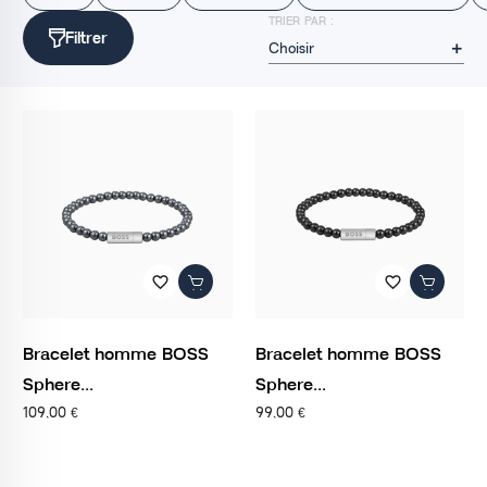
TRIER PAR :
Filtrer
Choisir

favorite_border
favorite_border
Bracelet homme BOSS
Bracelet homme BOSS
Sphere...
Sphere...
109,00 €
99,00 €