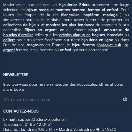
Modernes et audacieuses, les
bijouteries Edora
proposent une large
sélection de
bijoux mode et montres homme, femme et enfant
. Pour
toutes les étapes de la vie (
fiançailles, baptême, mariage
...) ou
simplement pour se faire plaisir, nous avons à cœur de proposer les
collections de bijoux et montres les plus tendance
du moment à prix
accessible.
Bijoux en argent, or
ou encore
plaqué, amoureux de
boucles d'oreilles
telles que les
créoles plaqué or
, bagues, bracelets
ou
colliers
, vous trouverez forcément sur notre
bijouterie en ligne
ou dans
l'un de nos
magasins
en France le
bijou femme
(
bracelet cuir
,
or
,
argent
femme, etc.), homme ou
enfant
qui vous correspond..
NEWSLETTER
Inscrivez-vous pour ne rien manquer des nouveautés, offres et bons
plans Edora !
CONTACTEZ-NOUS
E-mail :
support@edora-bijouterie.fr
Téléphone :
01 85 42 01 51
Horaires : Lundi de 10h à 14h - Mardi à Vendredi de 9h à 16h30