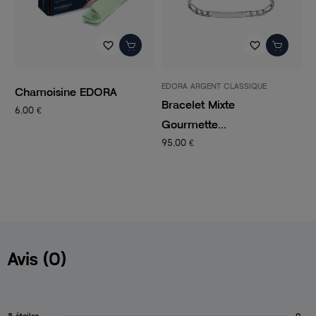
favorite_border
favorite_border
EDORA ARGENT CLASSIQUE
P
Chamoisine EDORA
Bracelet Mixte
C
6,00 €
Gourmette...
C
95,00 €
1
Avis (0)
5 étoiles
0