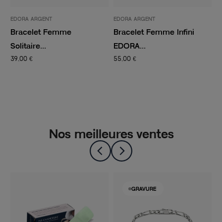
EDORA ARGENT
EDORA ARGENT
E
Bracelet Femme
Bracelet Femme Infini
B
Solitaire...
EDORA...
E
39,00 €
55,00 €
6
Nos meilleures ventes
GRAVURE