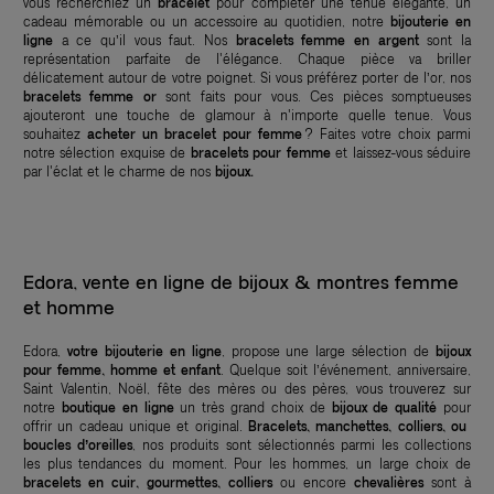
vous recherchiez un
bracelet
pour compléter une tenue élégante, un
cadeau mémorable ou un accessoire au quotidien, notre
bijouterie en
ligne
a ce qu’il vous faut. Nos
bracelets femme en argent
sont la
représentation parfaite de l'élégance. Chaque pièce va briller
délicatement autour de votre poignet. Si vous préférez porter de l’or, nos
bracelets femme or
sont faits pour vous. Ces pièces somptueuses
ajouteront une touche de glamour à n'importe quelle tenue. Vous
souhaitez
acheter un bracelet pour femme
? Faites votre choix parmi
notre sélection exquise de
bracelets pour femme
et laissez-vous séduire
par l'éclat et le charme de nos
bijoux.
Edora, vente en ligne de bijoux & montres femme
et homme
Edora,
votre bijouterie en ligne
, propose une large sélection de
bijoux
pour femme, homme et enfant
. Quelque soit l’événement, anniversaire,
Saint Valentin, Noël, fête des mères ou des pères, vous trouverez sur
notre
boutique en ligne
un très grand choix de
bijoux de qualité
pour
offrir un cadeau unique et original.
Bracelets, manchettes, colliers, ou
boucles d’oreilles
, nos produits sont sélectionnés parmi les collections
les plus tendances du moment. Pour les hommes, un large choix de
bracelets en cuir, gourmettes, colliers
ou encore
chevalières
sont à