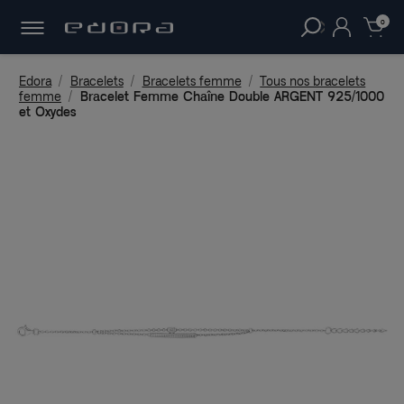
30 JOURS
POUR CHANGER D'AVIS.
clear
0
Edora
Bracelets
Bracelets femme
Tous nos bracelets
femme
Bracelet Femme Chaîne Double ARGENT 925/1000
et Oxydes