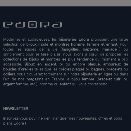
Modernes et audacieuses, les
bijouteries Edora
proposent une large
sélection de
bijoux mode et montres homme, femme et enfant
. Pour
toutes les étapes de la vie (
fiançailles, baptême, mariage
...) ou
simplement pour se faire plaisir, nous avons à cœur de proposer les
collections de bijoux et montres les plus tendance
du moment à prix
accessible.
Bijoux en argent, or
ou encore
plaqué, amoureux de
boucles d'oreilles
telles que les
créoles plaqué or
, bagues, bracelets
ou
colliers
, vous trouverez forcément sur notre
bijouterie en ligne
ou dans
l'un de nos
magasins
en France le
bijou femme
(
bracelet cuir
,
or
,
argent
femme, etc.), homme ou
enfant
qui vous correspond..
NEWSLETTER
Inscrivez-vous pour ne rien manquer des nouveautés, offres et bons
plans Edora !