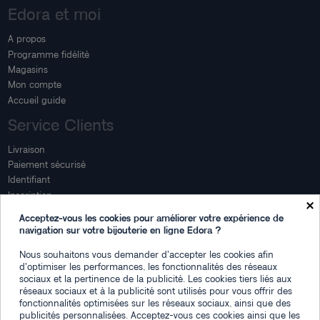
Edora et moi
A propos
Programme fidélité
Magasins
Mon compte
Accueil guide
Service Clients
Livraison
Paiement sécurisé
Identifiant
Inscription
×
Mon compte
Acceptez-vous les cookies pour améliorer votre expérience de
navigation sur votre bijouterie en ligne Edora ?
Mon espace
Nous souhaitons vous demander d'accepter les cookies afin
Suivi de commande
d'optimiser les performances, les fonctionnalités des réseaux
Connexion
sociaux et la pertinence de la publicité. Les cookies tiers liés aux
Créez votre compte
réseaux sociaux et à la publicité sont utilisés pour vous offrir des
fonctionnalités optimisées sur les réseaux sociaux, ainsi que des
Des questions
publicités personnalisées. Acceptez-vous ces cookies ainsi que les