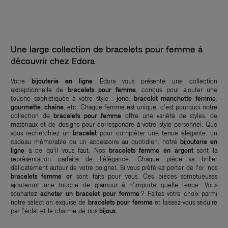
Une large collection de bracelets pour femme à
découvrir chez Edora
Votre
bijouterie en ligne
Edora vous présente une collection
exceptionnelle de
bracelets pour femme
, conçus pour ajouter une
touche sophistiquée à votre style :
jonc
,
bracelet manchette femme
,
gourmette
,
chaîne
, etc. Chaque femme est unique, c'est pourquoi notre
collection de
bracelets pour femme
offre une variété de styles, de
matériaux et de designs pour correspondre à votre style personnel. Que
vous recherchiez un
bracelet
pour compléter une tenue élégante, un
cadeau mémorable ou un accessoire au quotidien, notre
bijouterie en
ligne
a ce qu’il vous faut. Nos
bracelets femme en argent
sont la
représentation parfaite de l'élégance. Chaque pièce va briller
délicatement autour de votre poignet. Si vous préférez porter de l’or, nos
bracelets femme or
sont faits pour vous. Ces pièces somptueuses
ajouteront une touche de glamour à n'importe quelle tenue. Vous
souhaitez
acheter un bracelet pour femme
? Faites votre choix parmi
notre sélection exquise de
bracelets pour femme
et laissez-vous séduire
par l'éclat et le charme de nos
bijoux.