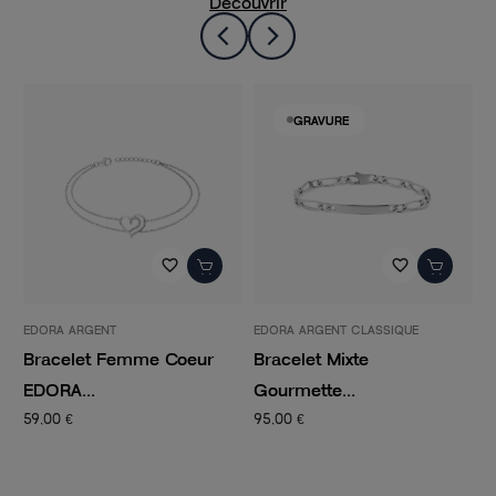
Découvrir
GRAVURE
favorite_border
favorite_border
RA ARGENT
EDORA ARGENT CLASSIQUE
EDORA AR
acelet Femme Coeur
Bracelet Mixte
Bracel
RA...
Gourmette...
Solitaire
00 €
95,00 €
39,00 €