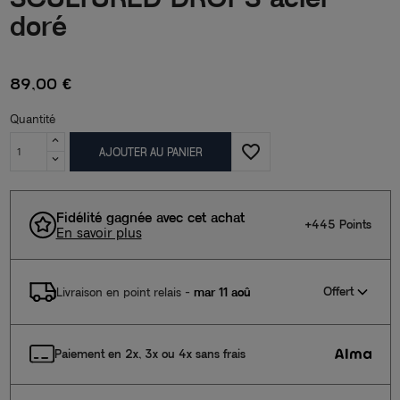
doré
89,00 €
Quantité
favorite_border
AJOUTER AU PANIER
Fidélité gagnée avec cet achat
+445 Points
En savoir plus
Offert
Livraison en point relais
-
mar 11 aoû
Paiement en 2x, 3x ou 4x sans frais