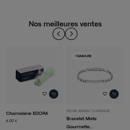
Nos meilleures ventes
-50%
GRAVURE
favorite_border
favorite_border
EDORA ARGENT CLASSIQUE
PANDORA
ne EDORA
Bracelet Mixte
Charm Femm
Gourmette...
CLIP...