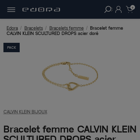
30 JOURS
POUR CHANGER D'AVIS.
clear
0
Edora
Bracelets
Bracelets femme
Bracelet femme
CALVIN KLEIN SCULTURED DROPS acier doré
PACK
CALVIN KLEIN BIJOUX
Bracelet femme CALVIN KLEIN
SCULTURED DROPS acier