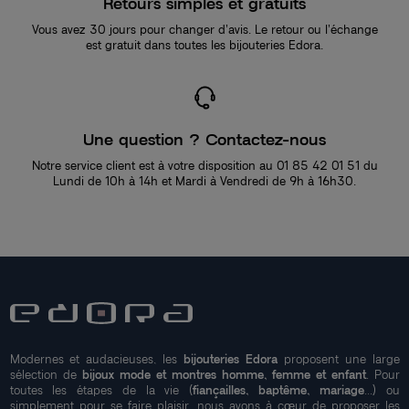
Retours simples et gratuits
Vous avez 30 jours pour changer d’avis. Le retour ou l’échange
est gratuit dans toutes les bijouteries Edora.
Une question ? Contactez-nous
Notre service client est à votre disposition au 01 85 42 01 51 du
Lundi de 10h à 14h et Mardi à Vendredi de 9h à 16h30.
Modernes et audacieuses, les
bijouteries Edora
proposent une large
sélection de
bijoux mode et montres homme, femme et enfant
. Pour
toutes les étapes de la vie (
fiançailles, baptême, mariage
...) ou
simplement pour se faire plaisir, nous avons à cœur de proposer les