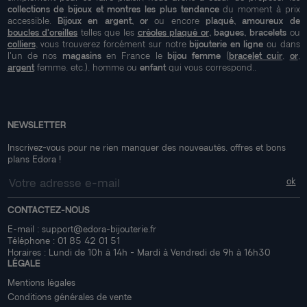
collections de bijoux et montres les plus tendance
du moment à prix
accessible.
Bijoux en argent, or
ou encore
plaqué, amoureux de
boucles d'oreilles
telles que les
créoles plaqué or
, bagues, bracelets
ou
colliers
, vous trouverez forcément sur notre
bijouterie en ligne
ou dans
l'un de nos
magasins
en France le
bijou femme
(
bracelet cuir
,
or
,
argent
femme, etc.), homme ou
enfant
qui vous correspond..
NEWSLETTER
Inscrivez-vous pour ne rien manquer des nouveautés, offres et bons
plans Edora !
CONTACTEZ-NOUS
E-mail :
support@edora-bijouterie.fr
Téléphone :
01 85 42 01 51
Horaires : Lundi de 10h à 14h - Mardi à Vendredi de 9h à 16h30
LÉGALE
Mentions légales
Conditions générales de vente