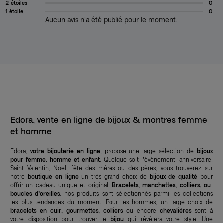
2 étoiles
0
1 étoile
0
Aucun avis n'a été publié pour le moment.
Edora, vente en ligne de bijoux & montres femme
et homme
Edora,
votre bijouterie en ligne
, propose une large sélection de
bijoux
pour femme, homme et enfant
. Quelque soit l’événement, anniversaire,
Saint Valentin, Noël, fête des mères ou des pères, vous trouverez sur
notre
boutique en ligne
un très grand choix de
bijoux de qualité
pour
offrir un cadeau unique et original.
Bracelets, manchettes, colliers, ou
boucles d’oreilles
, nos produits sont sélectionnés parmi les collections
les plus tendances du moment. Pour les hommes, un large choix de
bracelets en cuir, gourmettes, colliers
ou encore
chevalières
sont à
votre disposition pour trouver le
bijou
qui révèlera votre style. Une