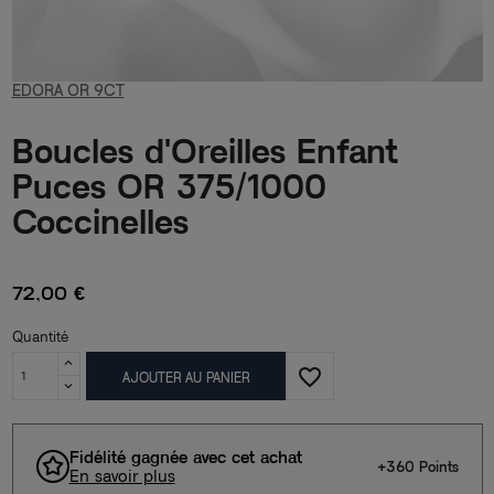
EDORA OR 9CT
Boucles d'Oreilles Enfant
Puces OR 375/1000
Coccinelles
72,00 €
Quantité
favorite_border
AJOUTER AU PANIER
Fidélité gagnée avec cet achat
+360 Points
En savoir plus