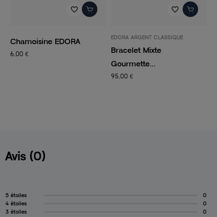
favorite_border
favorite_border
EDORA ARGENT CLASSIQUE
P
Chamoisine EDORA
Bracelet Mixte
C
6,00 €
Gourmette...
C
95,00 €
1
Avis (0)
5 étoiles
0
4 étoiles
0
3 étoiles
0