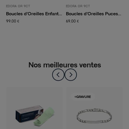
EDORA OR 9CT
EDORA OR 9CT
E
.
Boucles d'Oreilles Enfant...
Boucles d'Oreilles Puces...
B
99,00 €
69,00 €
5
Nos meilleures ventes
GRAVURE