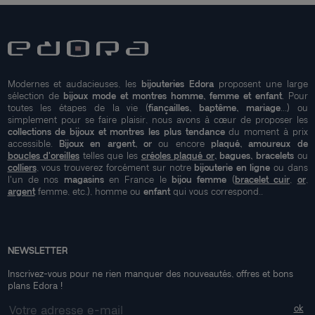
Modernes et audacieuses, les
bijouteries Edora
proposent une large
sélection de
bijoux mode et montres homme, femme et enfant
. Pour
toutes les étapes de la vie (
fiançailles, baptême, mariage
...) ou
simplement pour se faire plaisir, nous avons à cœur de proposer les
collections de bijoux et montres les plus tendance
du moment à prix
accessible.
Bijoux en argent, or
ou encore
plaqué, amoureux de
boucles d'oreilles
telles que les
créoles plaqué or
, bagues, bracelets
ou
colliers
, vous trouverez forcément sur notre
bijouterie en ligne
ou dans
l'un de nos
magasins
en France le
bijou femme
(
bracelet cuir
,
or
,
argent
femme, etc.), homme ou
enfant
qui vous correspond..
NEWSLETTER
Inscrivez-vous pour ne rien manquer des nouveautés, offres et bons
plans Edora !