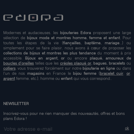
Modernes et audacieuses, les
bijouteries Edora
proposent une large
sélection de
bijoux mode et montres homme, femme et enfant
. Pour
toutes les étapes de la vie (
fiançailles, baptême, mariage
...) ou
simplement pour se faire plaisir, nous avons à cœur de proposer les
collections de bijoux et montres les plus tendance
du moment à prix
accessible.
Bijoux en argent, or
ou encore
plaqué, amoureux de
boucles d'oreilles
telles que les
créoles plaqué or
, bagues, bracelets
ou
colliers
, vous trouverez forcément sur notre
bijouterie en ligne
ou dans
l'un de nos
magasins
en France le
bijou femme
(
bracelet cuir
,
or
,
argent
femme, etc.), homme ou
enfant
qui vous correspond..
NEWSLETTER
Inscrivez-vous pour ne rien manquer des nouveautés, offres et bons
plans Edora !