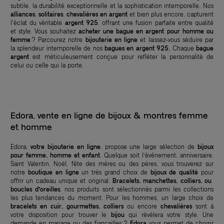
subtile, la durabilité exceptionnelle et la sophistication intemporelle. Nos
alliances
,
solitaires
,
chevalières en argent
et bien plus encore, capturent
l'éclat du véritable
argent 925
, offrant une fusion parfaite entre qualité
et style. Vous souhaitez
acheter une bague en argent pour homme ou
femme
? Parcourez notre
bijouterie en ligne
et laissez-vous séduire par
la splendeur intemporelle de nos
bagues en argent 925.
Chaque
bague
argent
est méticuleusement conçue pour refléter la personnalité de
celui ou celle qui la porte.
Edora, vente en ligne de bijoux & montres femme
et homme
Edora,
votre bijouterie en ligne
, propose une large sélection de
bijoux
pour femme, homme et enfant
. Quelque soit l’événement, anniversaire,
Saint Valentin, Noël, fête des mères ou des pères, vous trouverez sur
notre
boutique en ligne
un très grand choix de
bijoux de qualité
pour
offrir un cadeau unique et original.
Bracelets, manchettes, colliers, ou
boucles d’oreilles
, nos produits sont sélectionnés parmi les collections
les plus tendances du moment. Pour les hommes, un large choix de
bracelets en cuir, gourmettes, colliers
ou encore
chevalières
sont à
votre disposition pour trouver le
bijou
qui révèlera votre style. Une
demande en mariage ou des fiançailles ?
Edora
vous permet de choisir