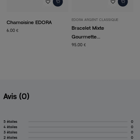
favorite_border
favorite_border
EDORA ARGENT CLASSIQUE
PANDORA
Bracelet Mixte
Charm Femme PANDORA
2
Gourmette...
CLIP...
95,00 €
14,50 €
29,00 €
Avis (0)
5 étoiles
0
4 étoiles
0
3 étoiles
0
2 étoiles
0