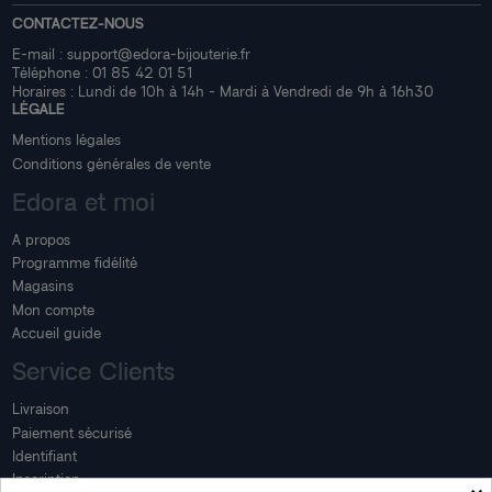
CONTACTEZ-NOUS
E-mail :
support@edora-bijouterie.fr
Téléphone :
01 85 42 01 51
Horaires : Lundi de 10h à 14h - Mardi à Vendredi de 9h à 16h30
LÉGALE
Mentions légales
Conditions générales de vente
Edora et moi
A propos
Programme fidélité
Magasins
Mon compte
Accueil guide
Service Clients
Livraison
Paiement sécurisé
Identifiant
Inscription