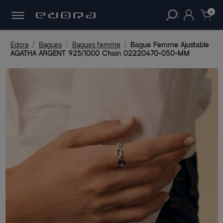
30 JOURS
POUR CHANGER D'AVIS.
clear
0
Edora
Bagues
Bagues femme
Bague Femme Ajustable
AGATHA ARGENT 925/1000 Chain 02220470-050-MM