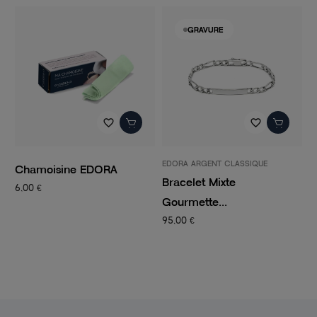
-50%
GRAVURE
_border
favorite_border
favorite_border
EDORA ARGENT CLASSIQUE
PANDORA
RA
Bracelet Mixte
Charm Femme PAND
Gourmette...
CLIP...
95,00 €
14,50 €
29,00 €