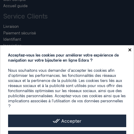
Accueil guide
Service Clients
Livraison
Paiement sécurisé
Identifiant
Inscription
×
Mon compte
Acceptez-vous les cookies pour améliorer votre expérience de
navigation sur votre bijouterie en ligne Edora ?
Mon espace
Nous souhaitons vous demander d'accepter les cookies afin
Suivi de commande
d'optimiser les performances, les fonctionnalités des réseaux
Connexion
sociaux et la pertinence de la publicité. Les cookies tiers liés aux
Créez votre compte
réseaux sociaux et à la publicité sont utilisés pour vous offrir des
fonctionnalités optimisées sur les réseaux sociaux, ainsi que des
Des questions
publicités personnalisées. Acceptez-vous ces cookies ainsi que les
implications associées à l'utilisation de vos données personnelles
?
Contactez-nous
Plan du site
FAQ
done_all
Accepter
Facebook
Instagram
LinkedIn