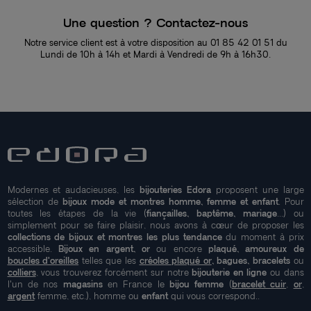
Une question ? Contactez-nous
Notre service client est à votre disposition au 01 85 42 01 51 du
Lundi de 10h à 14h et Mardi à Vendredi de 9h à 16h30.
Modernes et audacieuses, les
bijouteries Edora
proposent une large
sélection de
bijoux mode et montres homme, femme et enfant
. Pour
toutes les étapes de la vie (
fiançailles, baptême, mariage
...) ou
simplement pour se faire plaisir, nous avons à cœur de proposer les
collections de bijoux et montres les plus tendance
du moment à prix
accessible.
Bijoux en argent, or
ou encore
plaqué, amoureux de
boucles d'oreilles
telles que les
créoles plaqué or
, bagues, bracelets
ou
colliers
, vous trouverez forcément sur notre
bijouterie en ligne
ou dans
l'un de nos
magasins
en France le
bijou femme
(
bracelet cuir
,
or
,
argent
femme, etc.), homme ou
enfant
qui vous correspond..