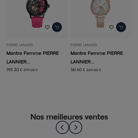
favorite_border
favorite_border
favori
PIERRE LANNIER
PIERRE LANNIER
e PIERRE
Montre Femme PIERRE
Montre femme P
LANNIER...
LANNIER...
161,40 €
77,40 €
€
269,00 €
129,00 €
Nos meilleures ventes