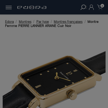
30 JOURS
POUR CHANGER D'AVIS.
clear
0
Edora
Montres
Par type
Montres françaises
Montre
Femme PIERRE LANNIER ARIANE Cuir Noir