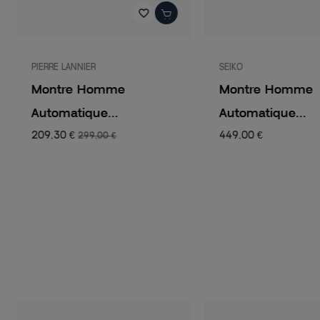
favorite_border
PIERRE LANNIER
SEIKO
Montre Homme
Montre Homme
Automatique...
Automatique...
209,30 €
449,00 €
299,00 €