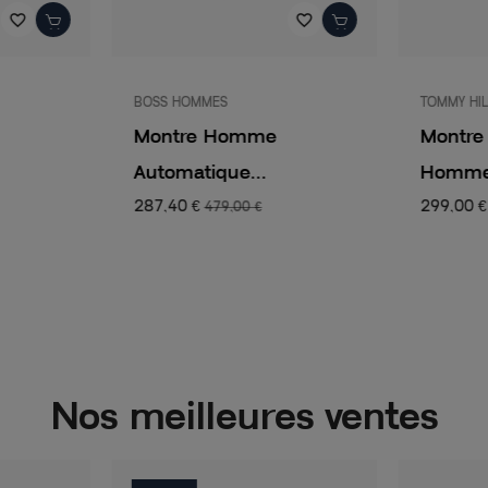
favorite_border
favorite_border
BOSS HOMMES
TOMMY HIL
Montre Homme
Montre
Automatique...
Homme.
287,40 €
299,00 €
479,00 €
Nos meilleures ventes