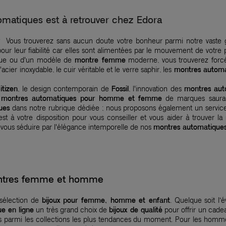
omatiques est à retrouver chez Edora
 Vous trouverez sans aucun doute votre bonheur parmi notre vas
our leur fiabilité car elles sont alimentées par le mouvement de votre
que ou d'un modèle de
montre femme
moderne, vous trouverez forc
cier inoxydable, le cuir véritable et le verre saphir, les
montres autom
itizen
, le design contemporain de
Fossil
, l'innovation des
montres aut
e
montres automatiques pour homme et femme
de marques
saura
ues
dans notre rubrique dédiée ; nous proposons également un service
st à votre disposition pour vous conseiller et vous aider à trouver la
-vous séduire par l'élégance intemporelle de nos
montres automatiqu
montres femme et homme
 sélection de
bijoux pour femme, homme et enfant
. Quelque soit l’
ue en ligne
un très grand choix de
bijoux de qualité
pour offrir un cadea
nés parmi les collections les plus tendances du moment. Pour les homm