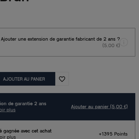
Ajouter une extension de garantie fabricant de 2 ans ?
(5,00 €)
favorite_border
AJOUTER AU PANIER
ion de garantie 2 ans
Ajouter au panier (5,00 €)
oir plus
té gagnée avec cet achat
+1395 Points
oir plus