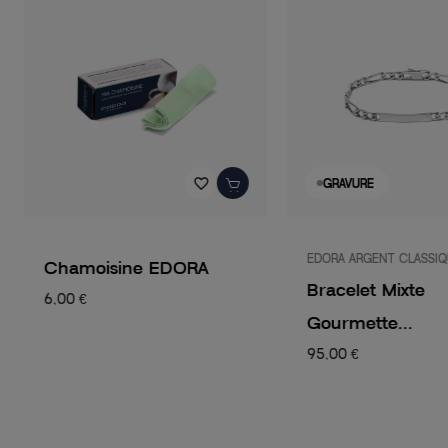
favorite_border
GRAVURE
EDORA ARGENT CLASSI
Chamoisine EDORA
Bracelet Mixte
6,00 €
Gourmette...
95,00 €