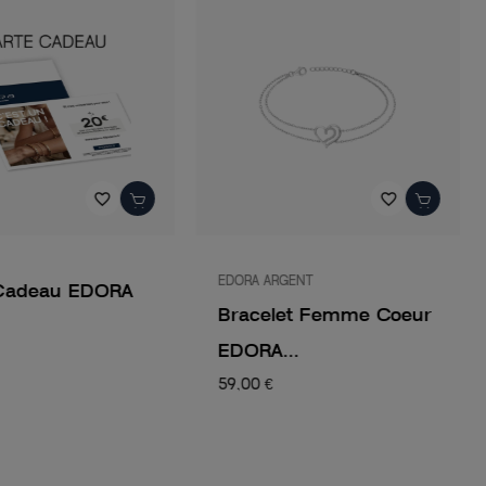
favorite_border
favorite_border
EDORA ARGENT
Cadeau EDORA
Bracelet Femme Coeur
EDORA...
59,00 €