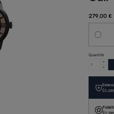
279,00 €
Quantité
Extens
En sav
Fidéli
En sav