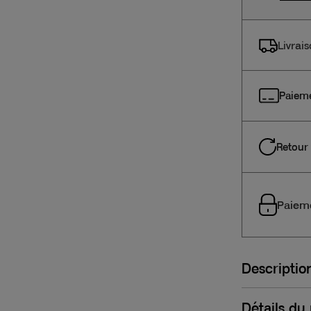
Livrai
Paieme
Retour 
Paieme
Descriptio
Détails du