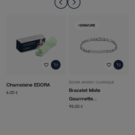
-50%
GRAVURE
favorite_border
favorite_border
EDORA ARGENT CLASSIQUE
PANDORA
amoisine EDORA
Bracelet Mixte
Charm
0 €
Gourmette...
CLIP...
95,00 €
14,50 €
2