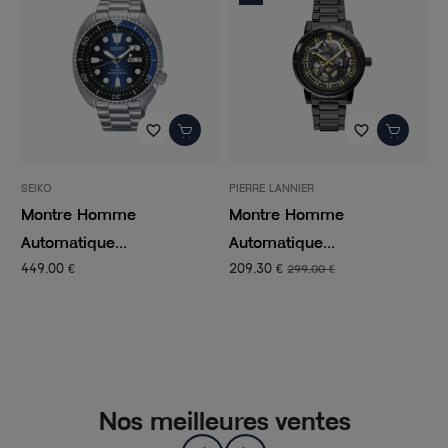
favorite_border
favorite_border
SEIKO
PIERRE LANNIER
LA
Montre Homme
Montre Homme
Mo
Automatique...
Automatique...
MO
449,00 €
209,30 €
139
299,00 €
Nos meilleures ventes