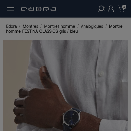
30 JOURS
POUR CHANGER D'AVIS.
clear
0
Edora
Montres
Montres homme
Analogiques
Montre
homme FESTINA CLASSICS gris / bleu