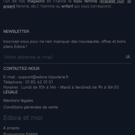
l'un de nos
magasins
en France le
bijou femme
(
bracelet cuir
,
or
,
argent
femme, etc.), homme ou
enfant
qui vous correspond..
NEWSLETTER
Inscrivez-vous pour ne rien manquer des nouveautés, offres et bons
plans Edora !
CONTACTEZ-NOUS
E-mail :
support@edora-bijouterie.fr
Téléphone :
01 85 42 01 51
Horaires : Lundi de 10h à 14h - Mardi à Vendredi de 9h à 16h30
LÉGALE
Mentions légales
Conditions générales de vente
Edora et moi
A propos
Programme fidélité