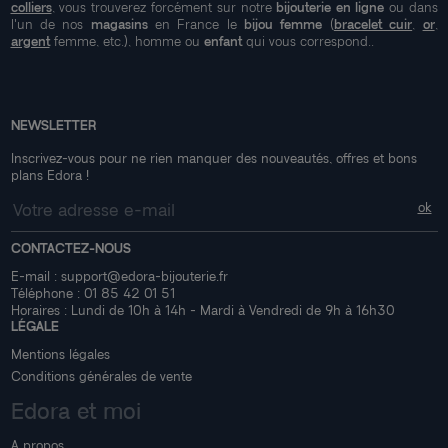
colliers
, vous trouverez forcément sur notre
bijouterie en ligne
ou dans
l'un de nos
magasins
en France le
bijou femme
(
bracelet cuir
,
or
,
argent
femme, etc.), homme ou
enfant
qui vous correspond..
NEWSLETTER
Inscrivez-vous pour ne rien manquer des nouveautés, offres et bons
plans Edora !
CONTACTEZ-NOUS
E-mail :
support@edora-bijouterie.fr
Téléphone :
01 85 42 01 51
Horaires : Lundi de 10h à 14h - Mardi à Vendredi de 9h à 16h30
LÉGALE
Mentions légales
Conditions générales de vente
Edora et moi
A propos