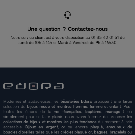
Une question ? Contactez-nous
Notre service client est à votre disposition au 01 85 42 01 51 du
Lundi de 10h à 14h et Mardi à Vendredi de 9h à 16h30.
Modernes et audacieuses, les
bijouteries Edora
proposent une large
sélection de
bijoux mode et montres homme, femme et enfant
. Pour
toutes les étapes de la vie (
fiançailles, baptême, mariage
...) ou
simplement pour se faire plaisir, nous avons à cœur de proposer les
collections de bijoux et montres les plus tendance
du moment à prix
accessible.
Bijoux en argent, or
ou encore
plaqué, amoureux de
boucles d'oreilles
telles que les
créoles plaqué or
, bagues, bracelets
ou