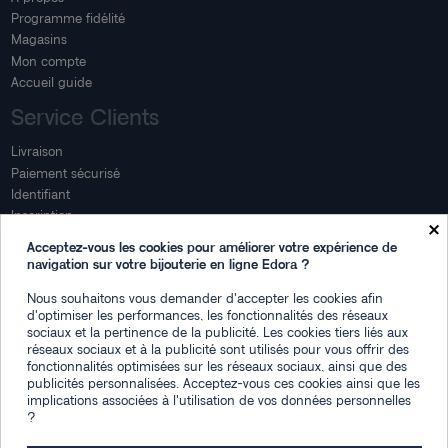
Programme fidélité
Magasins
Mon compte
Accueil guide
Service Clients
Livraison
Paiement sécurisé
Identifiant
Inscription
×
Mon compte
Acceptez-vous les cookies pour améliorer votre expérience de
navigation sur votre bijouterie en ligne Edora ?
Mon espace
Nous souhaitons vous demander d'accepter les cookies afin
Suivi de commande
d'optimiser les performances, les fonctionnalités des réseaux
Connexion
sociaux et la pertinence de la publicité. Les cookies tiers liés aux
Créez votre compte
réseaux sociaux et à la publicité sont utilisés pour vous offrir des
fonctionnalités optimisées sur les réseaux sociaux, ainsi que des
Des questions
publicités personnalisées. Acceptez-vous ces cookies ainsi que les
implications associées à l'utilisation de vos données personnelles
?
Contactez-nous
Plan du site