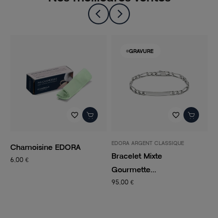
GRAVURE
favorite_border
favorite_border
EDORA ARGENT CLASSIQUE
P
Chamoisine EDORA
Bracelet Mixte
C
6,00 €
Gourmette...
C
95,00 €
1