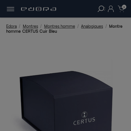
30 JOURS
POUR CHANGER D'AVIS.
clear
0
Edora
Montres
Montres homme
Analogiques
Montre
homme CERTUS Cuir Bleu