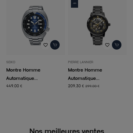
-30%
favorite_border
favorite_border
SEIKO
PIERRE LANNIER
L
Montre Homme
Montre Homme
M
Automatique...
Automatique...
M
449,00 €
209,30 €
1
299,00 €
Nos meilleures ventes