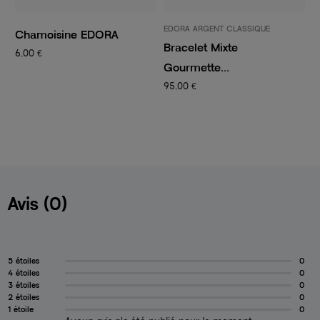
EDORA ARGENT CLASSIQUE
P
Chamoisine EDORA
Bracelet Mixte
C
6,00 €
Gourmette...
C
95,00 €
1
Avis (0)
5 étoiles
0
4 étoiles
0
3 étoiles
0
2 étoiles
0
1 étoile
0