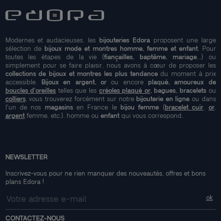
Modernes et audacieuses, les
bijouteries Edora
proposent une large
sélection de
bijoux mode et montres homme, femme et enfant
. Pour
toutes les étapes de la vie (
fiançailles, baptême, mariage
...) ou
simplement pour se faire plaisir, nous avons à cœur de proposer les
collections de bijoux et montres les plus tendance
du moment à prix
accessible.
Bijoux en argent, or
ou encore
plaqué, amoureux de
boucles d'oreilles
telles que les
créoles plaqué or
, bagues, bracelets
ou
colliers
, vous trouverez forcément sur notre
bijouterie en ligne
ou dans
l'un de nos
magasins
en France le
bijou femme
(
bracelet cuir
,
or
,
argent
femme, etc.), homme ou
enfant
qui vous correspond..
NEWSLETTER
Inscrivez-vous pour ne rien manquer des nouveautés, offres et bons
plans Edora !
CONTACTEZ-NOUS