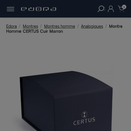
30 JOURS
POUR CHANGER D'AVIS.
clear
0
Edora
Montres
Montres homme
Analogiques
Montre
Homme CERTUS Cuir Marron