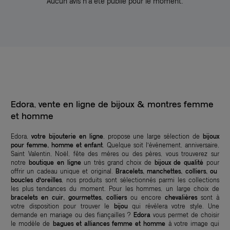
Aucun avis n'a été publié pour le moment.
Edora, vente en ligne de bijoux & montres femme
et homme
Edora,
votre bijouterie en ligne
, propose une large sélection de
bijoux
pour femme, homme et enfant
. Quelque soit l’événement, anniversaire,
Saint Valentin, Noël, fête des mères ou des pères, vous trouverez sur
notre
boutique en ligne
un très grand choix de
bijoux de qualité
pour
offrir un cadeau unique et original.
Bracelets, manchettes, colliers, ou
boucles d’oreilles
, nos produits sont sélectionnés parmi les collections
les plus tendances du moment. Pour les hommes, un large choix de
bracelets en cuir, gourmettes, colliers
ou encore
chevalières
sont à
votre disposition pour trouver le
bijou
qui révèlera votre style. Une
demande en mariage ou des fiançailles ?
Edora
vous permet de choisir
le modèle de
bagues et alliances femme et homme
à votre image qui