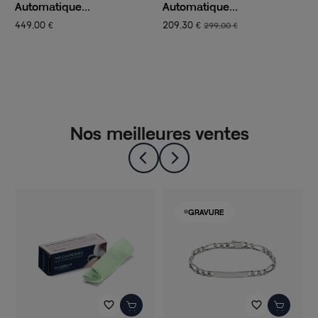
Automatique...
Automatique...
M
449,00 €
209,30 €
1
299,00 €
Nos meilleures ventes
GRAVURE
favorite_border
favorite_border