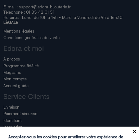
E-mail :
support@edora-bijouterie.fr
Téléphone :
01 85 42 01 51
Horaires : Lundi de 10h à 14h - Mardi à Vendredi de 9h à 16h30
LÉGALE
Mentions légales
Conditions générales de vente
Edora et moi
A propos
Programme fidélité
Magasins
Mon compte
Accueil guide
Service Clients
Livraison
Paiement sécurisé
Identifiant
Inscription
×
Mon compte
Acceptez-vous les cookies pour améliorer votre expérience de