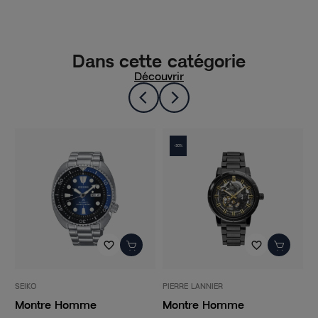
Dans cette catégorie
Découvrir
-30%
favorite_border
favorite_border
SEIKO
PIERRE LANNIER
L
Montre Homme
Montre Homme
M